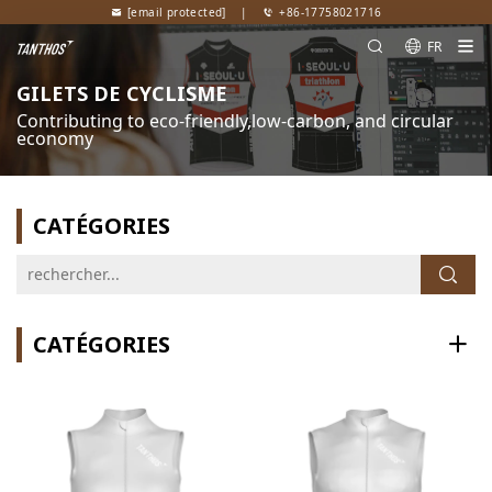
[email protected]
|
+86-17758021716
FR
GILETS DE CYCLISME
Contributing to eco-friendly,low-carbon, and circular
economy
CATÉGORIES
CATÉGORIES