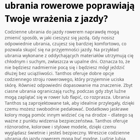
ubrania rowerowe poprawiają
Twoje wrażenia z jazdy?
Codzienne ubrania do jazdy rowerem naprawdę mogą
zmienić sposób, w jaki cieszysz się jazdą. Gdy nosisz
odpowiednie ubrania, czujesz się bardziej komfortowo, co
pozwala skupić się na przyjemności jazdy. Na przykład
ubrania wykonane z oddychających materiałów utrzymują cię
chłodnym i suchym, zwłaszcza w upalne dni. Oznacza to, że
nie będziesz nadmiernie pocą się i będziesz mógł jeździć
dłużej bez uciążliwości. Tanthos oferuje dobre opcje
codziennego stroju rowerowego, który przyjemnie uciska
skórę. Również odpowiedni dopasowanie ma znaczenie. Zbyt
ciasne ubrania ograniczają ruchy, podczas gdy zbyt luźne
mogą zaplątać się w rower lub flapić, co rozprasza. Ubrania
Tanthos są zaprojektowane tak, aby idealnie przylegały, dzięki
czemu możesz swobodnie pedałować. Dodatkowo jaskrawe
kolory mogą pomóc innym widzieć cię na drodze – dlatego są
ważne z punktu widzenia bezpieczeństwa. Tanthos oferuje
różnorodne, kolorowe i stylowe modele, dzięki czemu
wyglądasz świetnie i jesteś bezpieczny. Wreszcie codzienne
ubrania do jazdy rowerem mogą być modne. Ludzie lubią