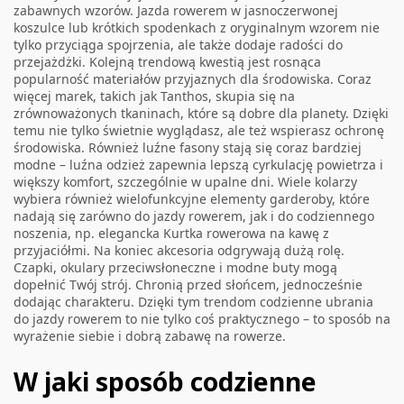
zabawnych wzorów. Jazda rowerem w jasnoczerwonej
koszulce lub krótkich spodenkach z oryginalnym wzorem nie
tylko przyciąga spojrzenia, ale także dodaje radości do
przejażdżki. Kolejną trendową kwestią jest rosnąca
popularność materiałów przyjaznych dla środowiska. Coraz
więcej marek, takich jak Tanthos, skupia się na
zrównoważonych tkaninach, które są dobre dla planety. Dzięki
temu nie tylko świetnie wyglądasz, ale też wspierasz ochronę
środowiska. Również luźne fasony stają się coraz bardziej
modne – luźna odzież zapewnia lepszą cyrkulację powietrza i
większy komfort, szczególnie w upalne dni. Wiele kolarzy
wybiera również wielofunkcyjne elementy garderoby, które
nadają się zarówno do jazdy rowerem, jak i do codziennego
noszenia, np. elegancka
Kurtka rowerowa
na kawę z
przyjaciółmi. Na koniec akcesoria odgrywają dużą rolę.
Czapki, okulary przeciwsłoneczne i modne buty mogą
dopełnić Twój strój. Chronią przed słońcem, jednocześnie
dodając charakteru. Dzięki tym trendom codzienne ubrania
do jazdy rowerem to nie tylko coś praktycznego – to sposób na
wyrażenie siebie i dobrą zabawę na rowerze.
W jaki sposób codzienne