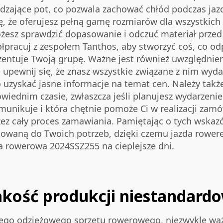
dzające pot, co pozwala zachować chłód podczas jaz
, że oferujesz pełną gamę rozmiarów dla wszystkich 
ożesz sprawdzić dopasowanie i odczuć materiał prze
łpracuj z zespołem Tanthos, aby stworzyć coś, co od
prezentuje Twoją grupę. Ważne jest również uwzględnie
e upewnij się, że znasz wszystkie związane z nim wy
 uzyskać jasne informacje na temat cen. Należy tak
owiednim czasie, zwłaszcza jeśli planujesz wydarzeni
komunikuje i która chętnie pomoże Ci w realizacji zam
zez cały proces zamawiania. Pamiętając o tych wskaz
waną do Twoich potrzeb, dzięki czemu jazda rowerem
a rowerowa 2024SSZ255
na cieplejsze dni.
akość produkcji niestandardo
ego odzieżowego sprzętu rowerowego, niezwykle ważn