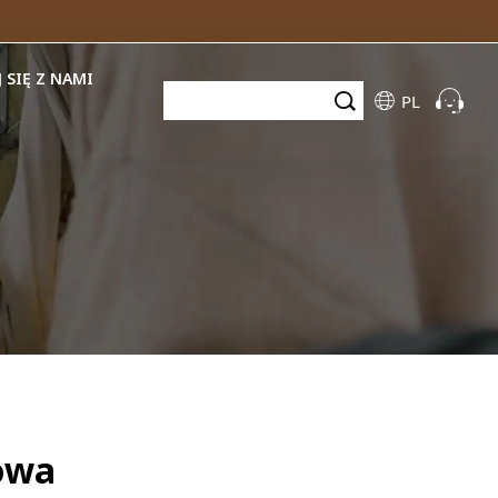
 SIĘ Z NAMI
PL
owa