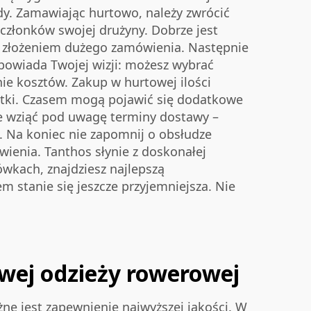
dy. Zamawiając hurtowo, należy zwrócić
członków swojej drużyny. Dobrze jest
d złożeniem dużego zamówienia. Następnie
powiada Twojej wizji: możesz wybrać
nie kosztów. Zakup w hurtowej ilości
datki. Czasem mogą pojawić się dodatkowe
że wziąć pod uwagę terminy dostawy –
e. Na koniec nie zapomnij o obsłudze
ówienia. Tanthos słynie z doskonałej
ówkach, znajdziesz najlepszą
 stanie się jeszcze przyjemniejsza. Nie
wej odzieży rowerowej
e jest zapewnienie najwyższej jakości. W