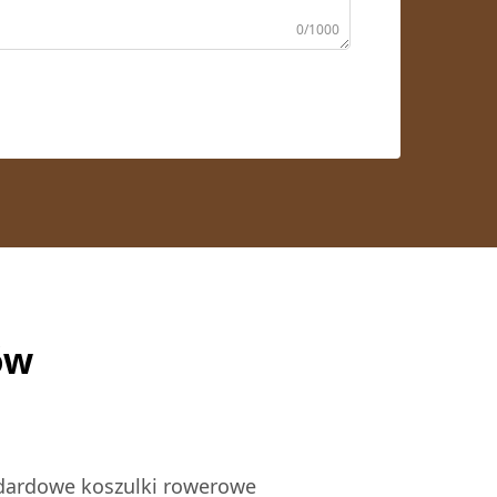
0/1000
ów
dardowe koszulki rowerowe