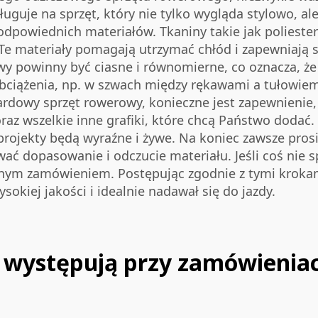
guje na sprzęt, który nie tylko wygląda stylowo, ale 
powiednich materiałów. Tkaniny takie jak poliester
. Te materiały pomagają utrzymać chłód i zapewniają
y powinny być ciasne i równomierne, co oznacza, że n
obciążenia, np. w szwach między rękawami a tułowi
dardowy sprzęt rowerowy, konieczne jest zapewnienie
raz wszelkie inne grafiki, które chcą Państwo dodać
 projekty będą wyraźne i żywe. Na koniec zawsze pr
ać dopasowanie i odczucie materiału. Jeśli coś nie 
znym zamówieniem. Postępując zgodnie z tymi kroka
okiej jakości i idealnie nadawał się do jazdy.
 występują przy zamówienia