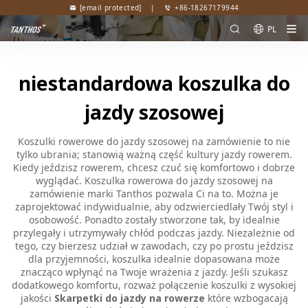
[email protected]
|
+86-18267179944
PL
niestandardowa koszulka do
jazdy szosowej
Koszulki rowerowe do jazdy szosowej na zamówienie to nie
tylko ubrania; stanowią ważną część kultury jazdy rowerem.
Kiedy jeździsz rowerem, chcesz czuć się komfortowo i dobrze
wyglądać. Koszulka rowerowa do jazdy szosowej na
zamówienie marki Tanthos pozwala Ci na to. Można je
zaprojektować indywidualnie, aby odzwierciedlały Twój styl i
osobowość. Ponadto zostały stworzone tak, by idealnie
przylegały i utrzymywały chłód podczas jazdy. Niezależnie od
tego, czy bierzesz udział w zawodach, czy po prostu jeździsz
dla przyjemności, koszulka idealnie dopasowana może
znacząco wpłynąć na Twoje wrażenia z jazdy. Jeśli szukasz
dodatkowego komfortu, rozważ połączenie koszulki z wysokiej
jakości
Skarpetki do jazdy na rowerze
które wzbogacają