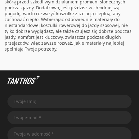
skórę przed szkodliwym działaniem promieni słonecznych
podczas jazdy. Dodatkowo, jeśli jeździsz w chłodniejszą
pogodę, warto rozważyć koszulkę z izolacją cieplną, aby
zachować ciepło. Wybierając odpowiednie materiały do
niestandardowej koszulki rowerowej do jazdy szosowej, nie
tylko dobrze wyglądasz, ale także czujesz się dobrze podczas
jazdy. Komfort jest kluczowy, zwłaszcza podczas długich
przejazdów, więc zawsze rozważ, jakie materiały najlepiej
spełniają Twoje potrzeby.