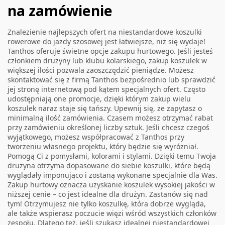
na zamówienie
Znalezienie najlepszych ofert na niestandardowe koszulki
rowerowe do jazdy szosowej jest łatwiejsze, niż się wydaje!
Tanthos oferuje świetne opcje zakupu hurtowego. Jeśli jesteś
członkiem drużyny lub klubu kolarskiego, zakup koszulek w
większej ilości pozwala zaoszczędzić pieniądze. Możesz
skontaktować się z firmą Tanthos bezpośrednio lub sprawdzić
jej stronę internetową pod kątem specjalnych ofert. Często
udostępniają one promocje, dzięki którym zakup wielu
koszulek naraz staje się tańszy. Upewnij się, że zapytasz o
minimalną ilość zamówienia. Czasem możesz otrzymać rabat
przy zamówieniu określonej liczby sztuk. Jeśli chcesz czegoś
wyjątkowego, możesz współpracować z Tanthos przy
tworzeniu własnego projektu, który będzie się wyróżniał.
Pomogą Ci z pomysłami, kolorami i stylami. Dzięki temu Twoja
drużyna otrzyma dopasowane do siebie koszulki, które będą
wyglądały imponująco i zostaną wykonane specjalnie dla Was.
Zakup hurtowy oznacza uzyskanie koszulek wysokiej jakości w
niższej cenie – co jest idealne dla drużyn. Zastanów się nad
tym! Otrzymujesz nie tylko koszulkę, która dobrze wygląda,
ale także wspierasz poczucie więzi wśród wszystkich członków
zespołu. Dlatego też, jeśli szukasz idealnej niestandardowej