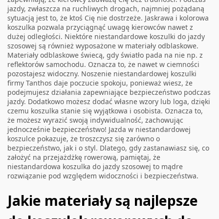
jazdy, zwłaszcza na ruchliwych drogach, najmniej pożądaną
sytuacją jest to, że ktoś Cię nie dostrzeże. Jaskrawa i kolorowa
koszulka pozwala przyciągnąć uwagę kierowców nawet z
dużej odległości. Niektóre niestandardowe koszulki do jazdy
szosowej są również wyposażone w materiały odblaskowe.
Materiały odblaskowe świecą, gdy światło pada na nie np. z
reflektorów samochodu. Oznacza to, że nawet w ciemności
pozostajesz widoczny. Noszenie niestandardowej koszulki
firmy Tanthos daje poczucie spokoju, ponieważ wiesz, że
podejmujesz działania zapewniające bezpieczeństwo podczas
jazdy. Dodatkowo możesz dodać własne wzory lub loga, dzięki
czemu koszulka stanie się wyjątkowa i osobista. Oznacza to,
że możesz wyrazić swoją indywidualność, zachowując
jednocześnie bezpieczeństwo! Jazda w niestandardowej
koszulce pokazuje, że troszczysz się zarówno o
bezpieczeństwo, jak i o styl. Dlatego, gdy zastanawiasz się, co
założyć na przejażdżkę rowerową, pamiętaj, że
niestandardowa koszulka do jazdy szosowej to mądre
rozwiązanie pod względem widoczności i bezpieczeństwa.
Jakie materiały są najlepsze