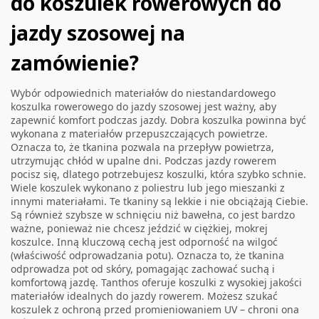
do koszulek rowerowych do
jazdy szosowej na
zamówienie?
Wybór odpowiednich materiałów do niestandardowego
koszulka rowerowego do jazdy szosowej jest ważny, aby
zapewnić komfort podczas jazdy. Dobra koszulka powinna być
wykonana z materiałów przepuszczających powietrze.
Oznacza to, że tkanina pozwala na przepływ powietrza,
utrzymując chłód w upalne dni. Podczas jazdy rowerem
pocisz się, dlatego potrzebujesz koszulki, która szybko schnie.
Wiele koszulek wykonano z poliestru lub jego mieszanki z
innymi materiałami. Te tkaniny są lekkie i nie obciążają Ciebie.
Są również szybsze w schnięciu niż bawełna, co jest bardzo
ważne, ponieważ nie chcesz jeździć w ciężkiej, mokrej
koszulce. Inną kluczową cechą jest odporność na wilgoć
(właściwość odprowadzania potu). Oznacza to, że tkanina
odprowadza pot od skóry, pomagając zachować suchą i
komfortową jazdę. Tanthos oferuje koszulki z wysokiej jakości
materiałów idealnych do jazdy rowerem. Możesz szukać
koszulek z ochroną przed promieniowaniem UV – chroni ona