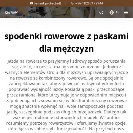
[email protected]
|
+86-18267179944
PL
spodenki rowerowe z paskami
dla mężczyzn
Jazda na rowerze to przyjemny i zdrowy sposób poruszania
się, ale to, co nosisz, ma ogromne znaczenie. Jednym z
ważnych elementów stroju dla mężczyzn uprawiających jazdę
na rowerze są kombinezony rowerowe. Są one specjalnie
zaprojektowane tak, aby zapewniać maksymalny komfort i
poprawiać wydajność jazdy. Posiadają paski przechodzące
przez ramiona, które utrzymują je w odpowiednim miejscu i
zapobiegają ich zsuwaniu się w dół. Kombinezony rowerowe
mogą znacznie wpłynąć na Twoje samopoczucie podczas
jazdy, szczególnie podczas długich przejażdżek. Dlatego tak
ważne jest dobranie odpowiednich modeli. W Tanthos
rozumiemy potrzeby rowerzystów i oferujemy świetne opcje,
które łączą w sobie styl i funkcjonalność. Na przykład nasza