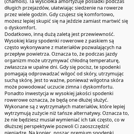
(chamois). Ta wyściółka amortyzuje pośladki podczas
długich przejazdów, ułatwiając siedzenie na rowerze
przez wiele godzin. Gdy czujesz się komfortowo,
możesz lepiej skupić się na jeździe zamiast martwić się
o dyskomfort.
Dodatkowo, inną dużą zaletą jest przewiewność.
Wysokiej klasy spodenki rowerowe z paskiem są
często wykonywane z materiałów pozwalających na
przepływ powietrza. Oznacza to, że podczas jazdy
organizm może utrzymywać chłodną temperaturę,
zwłaszcza w upalne dni. Gdy się pocisz, te spodenki
pomagają odprowadzać wilgoć od skóry, utrzymując
suchą skórę. Jest to ważne, ponieważ wilgotna skóra
może powodować uczucie zimna i dyskomfortu.
Ponadto inwestycja w wysokiej jakości spodenki
rowerowe oznacza, że będą one dłużej służyć.
Wykonane są z wytrzymałych materiałów, które lepiej
wytrzymują zużycie niż tańsze alternatywy. Oznacza to,
że nie będziesz musiał wymieniać ich tak często, co w
dłuższej perspektywie pozwoli Ci zaoszczędzić
pieniądze. Na koniec, nosząc premium spodenki