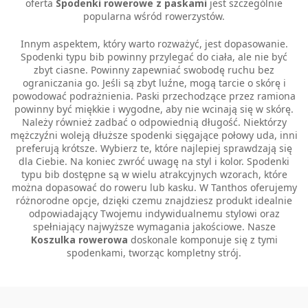
oferta
Spodenki rowerowe z paskami
jest szczególnie
popularna wśród rowerzystów.
Innym aspektem, który warto rozważyć, jest dopasowanie.
Spodenki typu bib powinny przylegać do ciała, ale nie być
zbyt ciasne. Powinny zapewniać swobodę ruchu bez
ograniczania go. Jeśli są zbyt luźne, mogą tarcie o skórę i
powodować podrażnienia. Paski przechodzące przez ramiona
powinny być miękkie i wygodne, aby nie wcinają się w skórę.
Należy również zadbać o odpowiednią długość. Niektórzy
mężczyźni woleją dłuższe spodenki sięgające połowy uda, inni
preferują krótsze. Wybierz te, które najlepiej sprawdzają się
dla Ciebie. Na koniec zwróć uwagę na styl i kolor. Spodenki
typu bib dostępne są w wielu atrakcyjnych wzorach, które
można dopasować do roweru lub kasku. W Tanthos oferujemy
różnorodne opcje, dzięki czemu znajdziesz produkt idealnie
odpowiadający Twojemu indywidualnemu stylowi oraz
spełniający najwyższe wymagania jakościowe. Nasze
Koszulka rowerowa
doskonale komponuje się z tymi
spodenkami, tworząc kompletny strój.