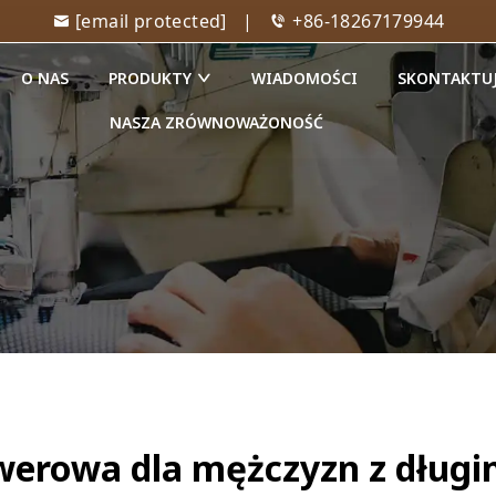
[email protected]
|
+86-18267179944
O NAS
PRODUKTY
WIADOMOŚCI
SKONTAKTUJ
NASZA ZRÓWNOWAŻONOŚĆ
werowa dla mężczyzn z dług