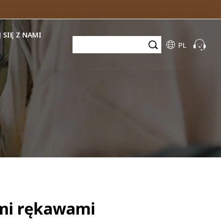
 SIĘ Z NAMI
PL
imi rękawami