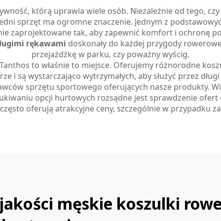
ywność, którą uprawia wiele osób. Niezależnie od tego, czy
iedni sprzęt ma ogromne znaczenie. Jednym z podstawowych
nie zaprojektowane tak, aby zapewnić komfort i ochronę p
długimi rękawami
doskonały do każdej przygody rowerowej,
przejażdżkę w parku, czy poważny wyścig.
 Tanthos to właśnie to miejsce. Oferujemy różnorodne kos
rze i są wystarczająco wytrzymałych, aby służyć przez dług
dawców sprzętu sportowego oferujących nasze produkty. Wi
ukiwaniu opcji hurtowych rozsądne jest sprawdzenie ofert o
 często oferują atrakcyjne ceny, szczególnie w przypadku 
 jakości męskie koszulki row