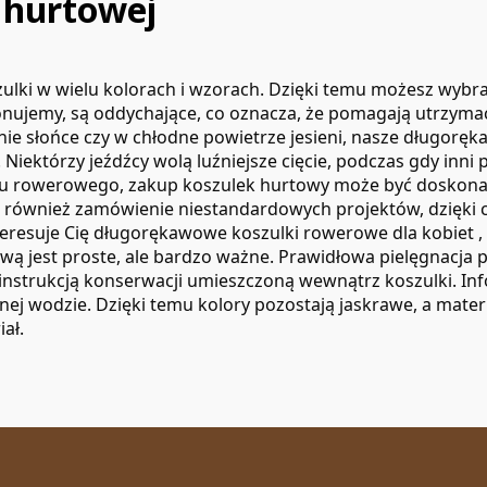
 hurtowej
zulki w wielu kolorach i wzorach. Dzięki temu możesz wybr
konujemy, są oddychające, co oznacza, że pomagają utrzyma
etnie słońce czy w chłodne powietrze jesieni, nasze długo
ektórzy jeźdźcy wolą luźniejsze cięcie, podczas gdy inni p
społu rowerowego, zakup koszulek hurtowy może być dosko
a również zamówienie niestandardowych projektów, dzięki c
teresuje Cię
długorękawowe koszulki rowerowe dla kobiet
jest proste, ale bardzo ważne. Prawidłowa pielęgnacja poz
instrukcją konserwacji umieszczoną wewnątrz koszulki. Infor
ej wodzie. Dzięki temu kolory pozostają jaskrawe, a mater
ał.