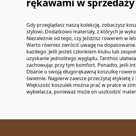
rękawami w sprzedaży
Gdy przeglądasz naszą kolekcję, zobaczysz kos
stylowi. Dodatkowo materiały, z których je wy
Niezależnie od tego, czy jeździsz rowerem w l
Warto również zwrócić uwagę na dopasowanie. Ni
każdego. Jeśli jesteś członkiem klubu lub ze
uzyskanie jednolitego wyglądu. Tanthos ułatwi
zachowując przy tym komfort. Ponadto, jeśli in
Dbanie o swoją długorękawną koszulkę rowerową 
świetnie. Najpierw zawsze przeczytaj etykietę z 
Większość koszulek można prać w pralce w zimn
wybielacza, ponieważ może on uszkodzić materi