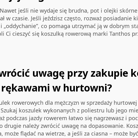
. Nawet jeśli nie wydaje się brudna, pot i olejki skó
 w czasie. Jeśli jeździsz często, rozważ posiadanie k
i „oddychanie”, co pomaga utrzymać ją w dobrym stan
 Ci cieszyć się koszulką rowerową marki Tanthos prz
 zwrócić uwagę przy zakupie 
i rękawami w hurtowni?
lek rowerowych dla mężczyzn w sprzedaży hurtowej 
 Szukaj koszulek wykonanych z poliestru lub jego mie
aż podczas jazdy rowerem łatwo się nagrzewasz i poc
Po drugie należy zwrócić uwagę na dopasowanie. Kosz
źna, może flądać na wietrze, a jeśli za ciasna – może b