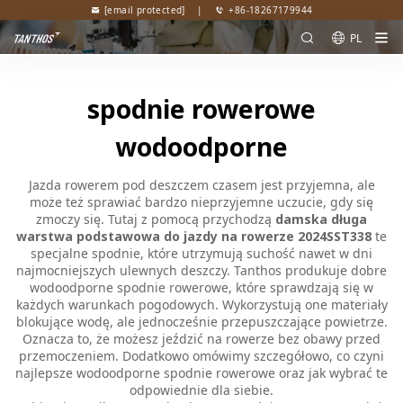
[email protected]
|
+86-18267179944
PL
spodnie rowerowe
wodoodporne
Jazda rowerem pod deszczem czasem jest przyjemna, ale
może też sprawiać bardzo nieprzyjemne uczucie, gdy się
zmoczy się. Tutaj z pomocą przychodzą
damska długa
warstwa podstawowa do jazdy na rowerze 2024SST338
te
specjalne spodnie, które utrzymują suchość nawet w dni
najmocniejszych ulewnych deszczy. Tanthos produkuje dobre
wodoodporne spodnie rowerowe, które sprawdzają się w
każdych warunkach pogodowych. Wykorzystują one materiały
blokujące wodę, ale jednocześnie przepuszczające powietrze.
Oznacza to, że możesz jeździć na rowerze bez obawy przed
przemoczeniem. Dodatkowo omówimy szczegółowo, co czyni
najlepsze wodoodporne spodnie rowerowe oraz jak wybrać te
odpowiednie dla siebie.