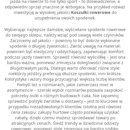
jazda na rowerze to nie tylko sport – to doświadczenie, a
odpowiedni sprzęt znacznie je wzbogaca. Na przykład rozważ
inwestycję w wysokiej jakości
Koszulki rowerowe
do
uzupełnienia swoich spodenek.
Wybierając najlepsze damskie, wyściełane spodenki rowerowe
do swojego sklepu, należy wziąć pod uwagę wiele czynników.
Zaczniemy od jakości – powinny to być dobrze wykonane
spodenki o długiej żywotności. Zwróć uwagę na materiał:
powinien być elastyczny i oddychający, zapewniając komfort
podczas jazdy rowerem. Sprawdź również wyściółkę – jest ona
bardzo ważna, ponieważ zmniejsza dolegliwości związane z
długotrwałym jazdą. Dlatego warto oferować różne style:
niektórzy jeźdźcy preferują dłuższe spodenki, inni krótsze.
Kolorystyka i wzory mogą przyciągnąć większą liczbę klientów.
Pomyśl też o rozmiarach, jakie zamierzasz mieć w
asortymencie – szeroki wybór rozmiarów pozwala zaspokoić
potrzeby osób o różnych budowach ciała. Nie zapomnij
sprawdzić polityki zwrotów u dostawcy – jest to kluczowe w
przypadku niezadowolonych klientów. Istotna jest również
cena zakupu: zakupy hurtowe często pozwalają uzyskać
rabaty, dzięki czemu możesz sprzedawać towary po
atrakcyjnych cenach. Śledź trendy w dziedzinie odzieży
rowerowej, ponieważ style zmieniają się bardzo szybko.