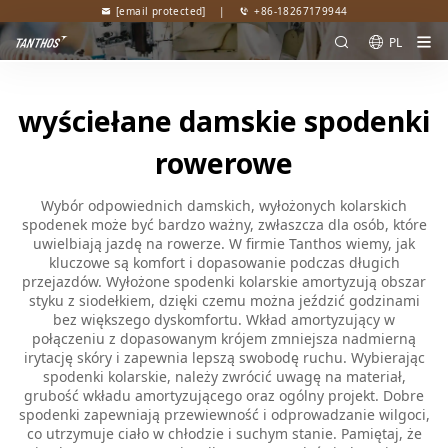
[email protected]
|
+86-18267179944
PL
wyściełane damskie spodenki
rowerowe
Wybór odpowiednich damskich, wyłożonych kolarskich
spodenek może być bardzo ważny, zwłaszcza dla osób, które
uwielbiają jazdę na rowerze. W firmie Tanthos wiemy, jak
kluczowe są komfort i dopasowanie podczas długich
przejazdów. Wyłożone spodenki kolarskie amortyzują obszar
styku z siodełkiem, dzięki czemu można jeździć godzinami
bez większego dyskomfortu. Wkład amortyzujący w
połączeniu z dopasowanym krójem zmniejsza nadmierną
irytację skóry i zapewnia lepszą swobodę ruchu. Wybierając
spodenki kolarskie, należy zwrócić uwagę na materiał,
grubość wkładu amortyzującego oraz ogólny projekt. Dobre
spodenki zapewniają przewiewność i odprowadzanie wilgoci,
co utrzymuje ciało w chłodzie i suchym stanie. Pamiętaj, że