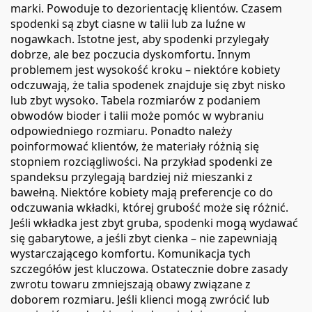
marki. Powoduje to dezorientację klientów. Czasem
spodenki są zbyt ciasne w talii lub za luźne w
nogawkach. Istotne jest, aby spodenki przylegały
dobrze, ale bez poczucia dyskomfortu. Innym
problemem jest wysokość kroku – niektóre kobiety
odczuwają, że talia spodenek znajduje się zbyt nisko
lub zbyt wysoko. Tabela rozmiarów z podaniem
obwodów bioder i talii może pomóc w wybraniu
odpowiedniego rozmiaru. Ponadto należy
poinformować klientów, że materiały różnią się
stopniem rozciągliwości. Na przykład spodenki ze
spandeksu przylegają bardziej niż mieszanki z
bawełną. Niektóre kobiety mają preferencje co do
odczuwania wkładki, której grubość może się różnić.
Jeśli wkładka jest zbyt gruba, spodenki mogą wydawać
się gabarytowe, a jeśli zbyt cienka – nie zapewniają
wystarczającego komfortu. Komunikacja tych
szczegółów jest kluczowa. Ostatecznie dobre zasady
zwrotu towaru zmniejszają obawy związane z
doborem rozmiaru. Jeśli klienci mogą zwrócić lub