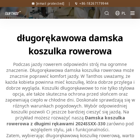
[email protected]
|
+86-18267179944
PL
długorękawowa damska
koszulka rowerowa
Podczas jazdy rowerem odpowiedni strój ma ogromne
znaczenie. Długorękawowa damska koszulka rowerowa może
znacznie poprawić komfort jazdy. W Tanthos uważamy, że
każda kobieta powinna mieć koszulkę, która dobrze przylega i
dobrze wygląda. Koszulki długorękawowe to nie tylko stylowa
opcja, ale także skuteczna ochrona przed słońcem oraz
zapewniają ciepło w chłodne dni. Doskonale sprawdzają się w
różnych warunkach pogodowych. Wybór odpowiedniej
koszulki pozwoli Ci jeszcze bardziej cieszyć się jazdą. Na
przykład możesz rozważyć naszą
Damska koszulka
rowerowa z długimi rękawami 2024SSXX-330
zarówno pod
względem stylu, jak i funkcjonalności.
Zatem, wybierając długorękawową koszulkę rowerową, warto