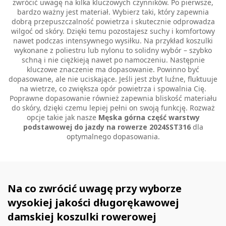
zwrócić uwagę na kilka kluczowych czynników. Po pierwsze,
bardzo ważny jest materiał. Wybierz taki, który zapewnia
dobrą przepuszczalność powietrza i skutecznie odprowadza
wilgoć od skóry. Dzięki temu pozostajesz suchy i komfortowy
nawet podczas intensywnego wysiłku. Na przykład koszulki
wykonane z poliestru lub nylonu to solidny wybór – szybko
schną i nie ciężkieją nawet po namoczeniu. Następnie
kluczowe znaczenie ma dopasowanie. Powinno być
dopasowane, ale nie uciskające. Jeśli jest zbyt luźne, fluktuuje
na wietrze, co zwiększa opór powietrza i spowalnia Cię.
Poprawne dopasowanie również zapewnia bliskość materiału
do skóry, dzięki czemu lepiej pełni on swoją funkcję. Rozważ
opcje takie jak nasze
Męska górna część warstwy
podstawowej do jazdy na rowerze 2024SST316
dla
optymalnego dopasowania.
Na co zwrócić uwagę przy wyborze
wysokiej jakości długorękawowej
damskiej koszulki rowerowej