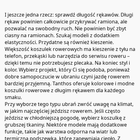
I jeszcze jedna rzecz: sprawdź długość rękawów. Długi
rękaw powinien całkowicie przykrywać ramiona, ale
pozwalać na swobodny ruch. Nie powinien być zbyt
ciasny na ramionach. Szukaj modeli z dodatkiem
elastyczności. Przydatne są również kieszenie.
Większość koszulek rowerowych ma kieszenie z tyłu na
telefon, przekąski lub narzędzia do serwisu roweru –
dzięki temu nie potrzebujesz plecaka. Na koniec styl i
kolor. Wybierz projekt, który Ci się podoba, ponieważ
dobre samopoczucie w ubraniu czyni jazdę rowerem
bardziej przyjemną. Tanthos oferuje kolorowe i modne
koszulki rowerowe z długim rękawem dla każdego
smaku.
Przy wyborze tego typu ubrań zwróć uwagę na klimat,
w jakim najczęściej jeździsz rowerem. Jeśli często
jeździsz w chłodniejszą pogodę, wybierz koszulkę z
grubszej tkaniny. Niektóre modele mają dodatkowe
funkcje, takie jak warstwa odporna na wiatr lub
termiczna podszewka, które zapewniają ciepło. Z