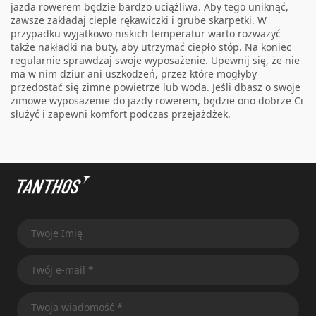
jazda rowerem będzie bardzo uciążliwa. Aby tego uniknąć,
zawsze zakładaj ciepłe rękawiczki i grube skarpetki. W
przypadku wyjątkowo niskich temperatur warto rozważyć
także nakładki na buty, aby utrzymać ciepło stóp. Na koniec
regularnie sprawdzaj swoje wyposażenie. Upewnij się, że nie
ma w nim dziur ani uszkodzeń, przez które mogłyby
przedostać się zimne powietrze lub woda. Jeśli dbasz o swoje
zimowe wyposażenie do jazdy rowerem, będzie ono dobrze Ci
służyć i zapewni komfort podczas przejażdżek.