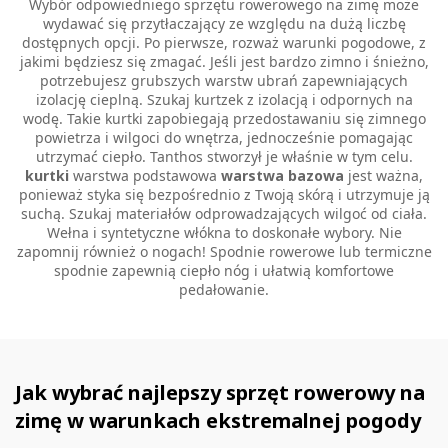
Wybór odpowiedniego sprzętu rowerowego na zimę może
wydawać się przytłaczający ze względu na dużą liczbę
dostępnych opcji. Po pierwsze, rozważ warunki pogodowe, z
jakimi będziesz się zmagać. Jeśli jest bardzo zimno i śnieżno,
potrzebujesz grubszych warstw ubrań zapewniających
izolację cieplną. Szukaj kurtzek z izolacją i odpornych na
wodę. Takie kurtki zapobiegają przedostawaniu się zimnego
powietrza i wilgoci do wnętrza, jednocześnie pomagając
utrzymać ciepło. Tanthos stworzył je właśnie w tym celu.
kurtki
warstwa podstawowa
warstwa bazowa
jest ważna,
ponieważ styka się bezpośrednio z Twoją skórą i utrzymuje ją
suchą. Szukaj materiałów odprowadzających wilgoć od ciała.
Wełna i syntetyczne włókna to doskonałe wybory. Nie
zapomnij również o nogach! Spodnie rowerowe lub termiczne
spodnie zapewnią ciepło nóg i ułatwią komfortowe
pedałowanie.
Jak wybrać najlepszy sprzęt rowerowy na
zimę w warunkach ekstremalnej pogody