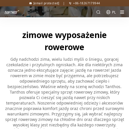
[email protected]
|
+86-18267179944
PL
zimowe wyposażenie
rowerowe
Gdy nadchodzi zima, wielu ludzi myśli o śniegu, gorącej
czekoladzie i przytulnych ogniskach. Ale dla niektórych zima
oznacza jedno ekscytujące zajęcie: jazdę na rowerze! Jazda
rowerem w zimie może być przyjemna, ale potrzebujesz
odpowiedniego sprzętu, aby zachować ciepło i
bezpieczeństwo. Właśnie wtedy na scenę wchodzi Tanthos.
Tanthos oferuje specjalny sprzęt rowerowy zimowy, który
pozwala Ci cieszyć się jazdą nawet przy niskich
temperaturach. Noszenie odpowiedniej odzieży i akcesoriów
znacznie poprawia komfort jazdy oraz chroni przed surowymi
warunkami zimowymi. Przyjrzyjmy się, jak wybrać najlepszy
sprzęt rowerowy zimowy na chłodne dni oraz dlaczego sprzęt
wysokiej klasy jest niezbędny dla każdego rowerzysty.