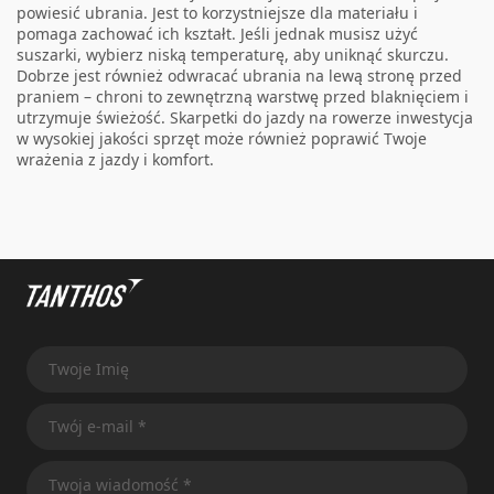
powiesić ubrania. Jest to korzystniejsze dla materiału i
pomaga zachować ich kształt. Jeśli jednak musisz użyć
suszarki, wybierz niską temperaturę, aby uniknąć skurczu.
Dobrze jest również odwracać ubrania na lewą stronę przed
praniem – chroni to zewnętrzną warstwę przed blaknięciem i
utrzymuje świeżość.
Skarpetki do jazdy na rowerze
inwestycja
w wysokiej jakości sprzęt może również poprawić Twoje
wrażenia z jazdy i komfort.