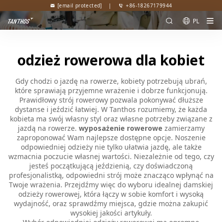
[email protected]
|
+86-18267179944
PL
odzież rowerowa dla kobiet
Gdy chodzi o jazdę na rowerze, kobiety potrzebują ubrań,
które sprawiają przyjemne wrażenie i dobrze funkcjonują.
Prawidłowy strój rowerowy pozwala pokonywać dłuższe
dystanse i jeździć łatwiej. W Tanthos rozumiemy, że każda
kobieta ma swój własny styl oraz własne potrzeby związane z
jazdą na rowerze.
wyposażenie rowerowe
zamierzamy
zaproponować Wam najlepsze dostępne opcje. Noszenie
odpowiedniej odzieży nie tylko ułatwia jazdę, ale także
wzmacnia poczucie własnej wartości. Niezależnie od tego, czy
jesteś początkującą jeździenią, czy doświadczoną
profesjonalistką, odpowiedni strój może znacząco wpłynąć na
Twoje wrażenia. Przejdźmy więc do wyboru idealnej damskiej
odzieży rowerowej, która łączy w sobie komfort i wysoką
wydajność, oraz sprawdźmy miejsca, gdzie można zakupić
wysokiej jakości artykuły.