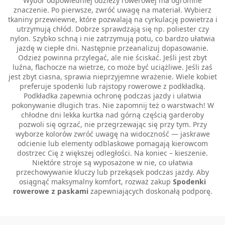
Wybór odpowiedniej odzieży rowerowej ma ogromne
znaczenie. Po pierwsze, zwróć uwagę na materiał. Wybierz
tkaniny przewiewne, które pozwalają na cyrkulację powietrza i
utrzymują chłód. Dobrze sprawdzają się np. poliester czy
nylon. Szybko schną i nie zatrzymują potu, co bardzo ułatwia
jazdę w ciepłe dni. Następnie przeanalizuj dopasowanie.
Odzież powinna przylegać, ale nie ściskać. Jeśli jest zbyt
luźna, flachocze na wietrze, co może być uciążliwe. Jeśli zaś
jest zbyt ciasna, sprawia nieprzyjemne wrażenie. Wiele kobiet
preferuje spodenki lub rajstopy rowerowe z podkładką.
Podkładka zapewnia ochronę podczas jazdy i ułatwia
pokonywanie długich tras. Nie zapomnij też o warstwach! W
chłodne dni lekka kurtka nad górną częścią garderoby
pozwoli się ogrzać, nie przegrzewając się przy tym. Przy
wyborze kolorów zwróć uwagę na widoczność — jaskrawe
odcienie lub elementy odblaskowe pomagają kierowcom
dostrzec Cię z większej odległości. Na koniec – kieszenie.
Niektóre stroje są wyposażone w nie, co ułatwia
przechowywanie kluczy lub przekąsek podczas jazdy. Aby
osiągnąć maksymalny komfort, rozważ zakup
Spodenki
rowerowe z paskami
zapewniających doskonałą podporę.