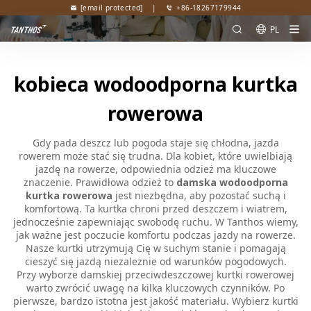
[email protected]
|
+86-18267179944
PL
kobieca wodoodporna kurtka
rowerowa
Gdy pada deszcz lub pogoda staje się chłodna, jazda
rowerem może stać się trudna. Dla kobiet, które uwielbiają
jazdę na rowerze, odpowiednia odzież ma kluczowe
znaczenie. Prawidłowa odzież to
damska wodoodporna
kurtka rowerowa
jest niezbędna, aby pozostać suchą i
komfortową. Ta kurtka chroni przed deszczem i wiatrem,
jednocześnie zapewniając swobodę ruchu. W Tanthos wiemy,
jak ważne jest poczucie komfortu podczas jazdy na rowerze.
Nasze kurtki utrzymują Cię w suchym stanie i pomagają
cieszyć się jazdą niezależnie od warunków pogodowych.
Przy wyborze damskiej przeciwdeszczowej kurtki rowerowej
warto zwrócić uwagę na kilka kluczowych czynników. Po
pierwsze, bardzo istotna jest jakość materiału. Wybierz kurtki