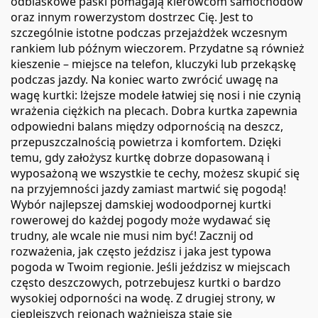
odblaskowe paski pomagają kierowcom samochodów
oraz innym rowerzystom dostrzec Cię. Jest to
szczególnie istotne podczas przejażdżek wczesnym
rankiem lub późnym wieczorem. Przydatne są również
kieszenie – miejsce na telefon, kluczyki lub przekąskę
podczas jazdy. Na koniec warto zwrócić uwagę na
wagę kurtki: lżejsze modele łatwiej się nosi i nie czynią
wrażenia ciężkich na plecach. Dobra kurtka zapewnia
odpowiedni balans między odpornością na deszcz,
przepuszczalnością powietrza i komfortem. Dzięki
temu, gdy założysz kurtkę dobrze dopasowaną i
wyposażoną we wszystkie te cechy, możesz skupić się
na przyjemności jazdy zamiast martwić się pogodą!
Wybór najlepszej damskiej wodoodpornej kurtki
rowerowej do każdej pogody może wydawać się
trudny, ale wcale nie musi nim być! Zacznij od
rozważenia, jak często jeździsz i jaka jest typowa
pogoda w Twoim regionie. Jeśli jeździsz w miejscach
często deszczowych, potrzebujesz kurtki o bardzo
wysokiej odporności na wodę. Z drugiej strony, w
cieplejszych rejonach ważniejsza staje się