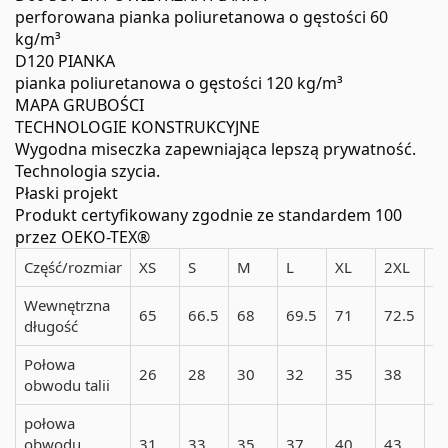
perforowana pianka poliuretanowa o gęstości 60
kg/m³
D120 PIANKA
pianka poliuretanowa o gęstości 120 kg/m³
MAPA GRUBOŚCI
TECHNOLOGIE KONSTRUKCYJNE
Wygodna miseczka zapewniająca lepszą prywatność.
Technologia szycia.
Płaski projekt
Produkt certyfikowany zgodnie ze standardem 100
przez OEKO-TEX®
Część/rozmiar
XS
S
M
L
XL
2XL
3
Wewnętrzna
65
66.5
68
69.5
71
72.5
7
długość
Połowa
26
28
30
32
35
38
4
obwodu talii
połowa
obwodu
31
33
35
37
40
43
4