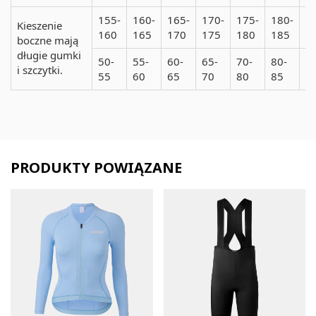
155-
160-
165-
170-
175-
180-
1
Kieszenie
160
165
170
175
180
185
1
boczne mają
długie gumki
50-
55-
60-
65-
70-
80-
8
i szczytki.
55
60
65
70
80
85
9
PRODUKTY POWIĄZANE