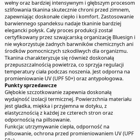
wełny oraz bardziej intensywnym i głębszym procesom
szlifowania tkanina skutecznie chroni przed zimnem,
zapewniając doskonałe ciepło i komfort. Zastosowanie
barwiennego spandeksu nadaje tkaninie bardziej
elegancki połysk. Cały proces produkcji został
certyfikowany przez szwajcarską organizację Bluesign i
nie wykorzystuje żadnych barwników chemicznych ani
środków pomocniczych szkodliwych dla organizmu.
Tkanina charakteryzuje się również doskonałą
przepuszczalnością powietrza, co sprzyja regulacji
temperatury ciała podczas noszenia. Jest odporna na
promieniowanie UV (UPF 50+) oraz antypołogowa.
Punkty sprzedawcze
Głębokie szczotkowanie zapewnia doskonałą
wydajność izolacji termicznej. Powierzchnia materiału
jest gładka, miękka i przyjemna w dotyku, z
elastycznością z każdej ze czterech stron oraz
odpornością na pillsowanie.
Funkcja: utrzymywanie ciepła, odporność na
pillsowanie, ochrona przed promieniowaniem UV (UPF