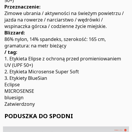
50+)
Przeznaczenie:
Zimowe ubrania / aktywności na świeżym powietrzu /
jazda na rowerze / narciarstwo / wędrówki /
wspinaczka górска / codzienne życie miejskie.
Blizzard:
86% nylon, 14% spandeks, szerokość: 165 cm,
gramatura: na metr bieżący
/ tag:
1. Etykieta Elipse z ochroną przed promieniowaniem
UV (UPF 50+)
2. Etykieta Microsense Super Soft
3. Etykiety BlueSian
Eclipse
MICROSENSE
bluesign
Zatwierdzony
PODUSZKA DO SPODNI