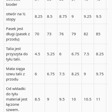
bioder
otwór na ½
8.25
8.5
8.75
9
9.25
9.5
1
stopy
Pasek jest
długi (pasek z
70
73
76
79
82
85
8
przodu)
Talia jest
przyszyta do
4.5
5.25
6
6.75
7.5
8.25
9
tyłu talii.
Mata sięga
szwu talii z
6
6.75
7.5
8.25
9
9.75
1
przodu
Od wkładki
do tyłu
materiał jest
8.5
9
9.5
10
10.5
11
1
łączone
szwem.