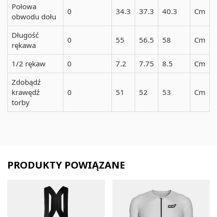
Połowa
0
34.3
37.3
40.3
Cm
obwodu dołu
Długość
0
55
56.5
58
Cm
rękawa
1/2 rękaw
0
7.2
7.75
8.5
Cm
Zdobądź
krawędź
0
51
52
53
Cm
torby
PRODUKTY POWIĄZANE