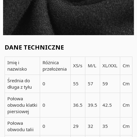
DANE TECHNICZNE
Imię i
Różnica
XS/s
M/L
XL/XXL
Cm
nazwisko
przełożenia
Średnia do
0
55
57
59
Cm
długa z tyłu
Połowa
obwodu klatki
0
36.5
39.5
42.5
Cm
piersiowej
Połowa
0
29
32
35
Cm
obwodu talii