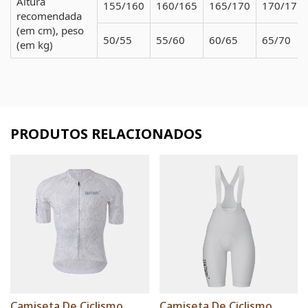
Altura
155/160
160/165
165/170
170/175
recomendada
(em cm), peso
50/55
55/60
60/65
65/70
(em kg)
PRODUTOS RELACIONADOS
Camiseta De Ciclismo
Camiseta De Ciclismo