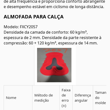
de alta frequência e proporciona conforto abrangente
e desempenho estável em ciclismo de longa distância.
ALMOFADA PARA CALÇA
Modelo: FXCY2057
Densidade da camada de conforto: 60 kg/m³,
espessura de 2 mm. Densidade da parte resistente à
compressão: 60 + 120 kg/m³, espessura de 14 mm.
Faixa
Tamanh
Método de
de
Diferença
Nome
do
medição
erro
angular
molde
(±)