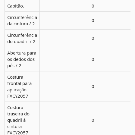
Capitão.
0
Circunferência
0
da cintura / 2
Circunferência
0
do quadril / 2
Abertura para
os dedos dos
0
pés / 2
Costura
frontal para
0
aplicação
FXCY2057
Costura
traseira do
quadril à
0
cintura
FXCY2057