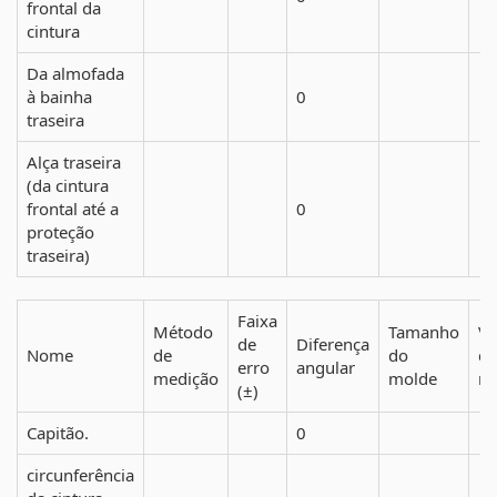
frontal da
cintura
Da almofada
à bainha
0
traseira
Alça traseira
(da cintura
frontal até a
0
proteção
traseira)
Faixa
Método
Tamanho
Va
de
Diferença
Nome
de
do
d
erro
angular
medição
molde
m
(±)
Capitão.
0
circunferência