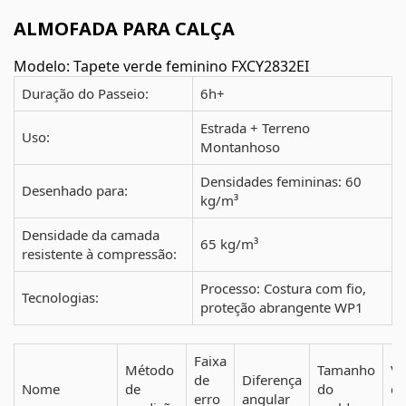
ALMOFADA PARA CALÇA
Modelo: Tapete verde feminino FXCY2832EI
Duração do Passeio:
6h+
Estrada + Terreno
Uso:
Montanhoso
Densidades femininas: 60
Desenhado para:
kg/m³
Densidade da camada
65 kg/m³
resistente à compressão:
Processo: Costura com fio,
Tecnologias:
proteção abrangente WP1
Faixa
Método
Tamanho
Va
de
Diferença
Nome
de
do
d
erro
angular