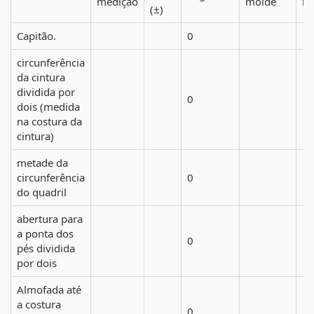
medição
molde
m
(±)
Capitão.
0
circunferência
da cintura
dividida por
0
dois (medida
na costura da
cintura)
metade da
circunferência
0
do quadril
abertura para
a ponta dos
0
pés dividida
por dois
Almofada até
a costura
0