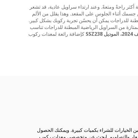
ر راحةً ومتعةً. وعند ارتداء سراويل عادية، قد تشعر
جسمك أثناء الجلوس على المقعد. وهذا يقلل من الألم
لمبطنة للدراجات يمكن أن يحسّن تجربة ركوبك بشكل كبير.
تازة من السراويل الرياضية المبطنة للدراجات تناسب
SSZ
كإضافة رائعة لمعدات ركوب
يد من الخيارات للشراء بكميات كبيرة. ويمكنك الحصول
ى الأسعار والتصاميم. ابحث عن متخصصي معدات ركوب