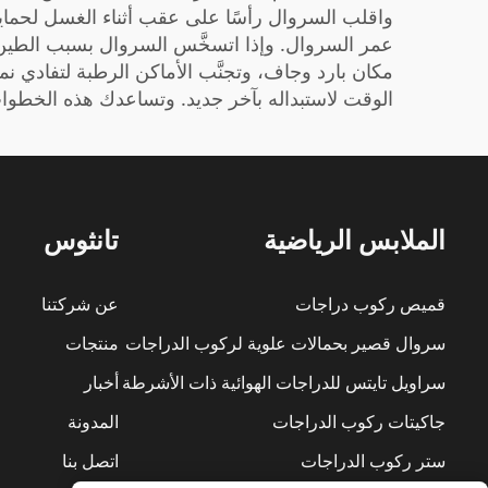
واقلب السروال رأسًا على عقب أثناء الغسل لحماية ال
عمر السروال. وإذا اتسخَّس السروال بسبب الطين 
مكان بارد وجاف، وتجنَّب الأماكن الرطبة لتفادي نمو
الوقت لاستبداله بآخر جديد. وتساعدك هذه الخطوات
الملابس الرياضية
تانثوس
قميص ركوب دراجات
عن شركتنا
سروال قصير بحمالات علوية لركوب الدراجات
منتجات
سراويل تايتس للدراجات الهوائية ذات الأشرطة
أخبار
جاكيتات ركوب الدراجات
المدونة
ستر ركوب الدراجات
اتصل بنا