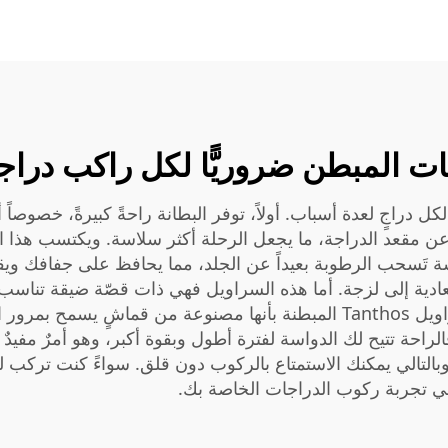
ت المبطن ضروريًّا لكل راكب دراج
ل دراجٍ لعدة أسباب. أولاً، توفر البطانة راحةً كبيرةً، خصوصاً أ
ن مقعد الدراجة، ما يجعل الرحلة أكثر سلاسة. ويكتسب هذا الأ
قمشة تَسحب الرطوبة بعيداً عن الجلد، مما يحافظ على جفافك 
لعادية إلى لزجة. أما هذه السراويل فهي ذات قصّة ضيقة تناسب ا
القصة الضيقة تساعدك على التركيز. كما تتميز سراويل Tanthos المبطنة بأنها م
راحة تتيح لك الدواسة لفترة أطول وبقوة أكبر، وهو أمرٌ مفيدٌ س
التالي يمكنك الاستمتاع بالركوب دون قلق. سواءً كنت تركب لل