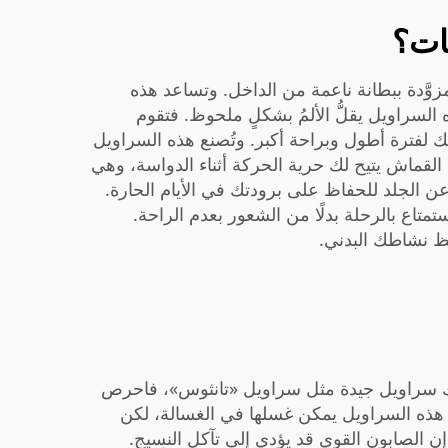
ات؟
 مزوَّدة ببطانة ناعمة من الداخل. وتساعد هذه
لسراويل يقلُّ الألمُ بشكلٍ ملحوظ. فتقوم
 لفترة أطول وبراحة أكبر. وتُصنع هذه السراويل
القماش يتيح لك حرية الحركة أثناء الدواسة، وهي
 عن الجلد للحفاظ على برودتك في الأيام الحارة.
تاع بالرحلة بدلًا من الشعور بعدم الراحة.
فظ نشاطك البدني.
ند شرائك سراويل جيدة مثل سراويل «تانثوس»، فاحرص
م هذه السراويل يمكن غسلها في الغسالة، لكن
ذ إن الصابون القوي قد يؤدي إلى تآكل النسيج.