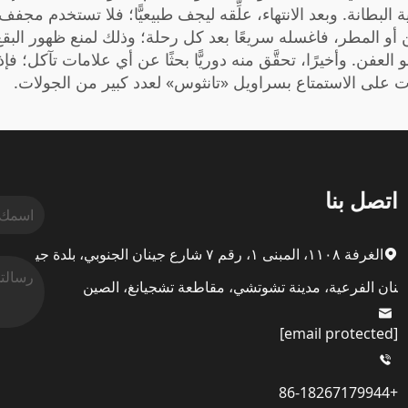
بطانة. وبعد الانتهاء، علِّقه ليجف طبيعيًّا؛ فلا تستخدم مجفف ا
أو المطر، فاغسله سريعًا بعد كل رحلة؛ وذلك لمنع ظهور الب
 العفن. وأخيرًا، تحقَّق منه دوريًّا بحثًا عن أي علامات تآكل؛
 على الاستمتاع بسراويل «تانثوس» لعدد كبير من الجولات.
اتصل بنا
الغرفة ١١٠٨، المبنى ١، رقم ٧ شارع جينان الجنوبي، بلدة جي
نان الفرعية، مدينة تشوتشي، مقاطعة تشجيانغ، الصين
[email protected]
+86-18267179944