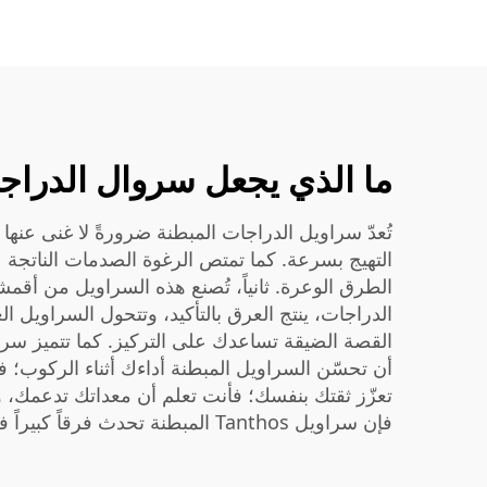
ما الذي يجعل سروال الدراجا
تُعدّ سراويل الدراجات المبطنة ضرورةً لا غنى عنها لك
التهيج بسرعة. كما تمتص الرغوة الصدمات الناتجة ع
الطرق الوعرة. ثانياً، تُصنع هذه السراويل من أ
الدراجات، ينتج العرق بالتأكيد، وتتحول السراويل ا
أن تحسّن السراويل المبطنة أداءك أثناء الركوب؛ فال
تعزّز ثقتك بنفسك؛ فأنت تعلم أن معداتك تدعمك، وب
فإن سراويل Tanthos المبطنة تحدث فرقاً كبيراً في تجربة ركوب الدراجات الخاصة بك.