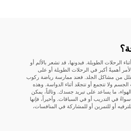
ة؟
ثناء الرحلات الطويلة. فبدونها، قد تشعر بالألم أو
مر أهميةً أكبر في الرحلات الطويلة أو على
ويقلل من مشاكل الجلد. فعند ممارسة رياضة ركوب
لجسم ولا تتجمع أو تتجعّد أثناء الدواسة. وهذه
صنوعة من قماشٍ يسمح بمرور الهواء، ما يساعد على تبريد جسدك. وثالثاً، يمكن
واءً في التدريب أو في السباقات. وأخيراً، فإنها
ترفيه أو للتمرين أو للمشاركة في المنافسات،