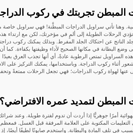
ت المبطن تجربتك في ركوب الدراج
لأهمية. وهنا تأتي سراويل الدراجات المبطَّنة! فهي سراويل خاصة
ي الرحلات الطويلة إلى ألمٍ في مؤخرتك، لكن مع ارتداء هذه ا
د الناتج عن احتكاك الجلد المفرط. وبذلك يمكنك ركوب دراجتك
ع البطانة في مكانها الصحيح لأداء وظيفتها بكفاءة. كما أن 
ن هذه السراويل تمتص الرطوبة عادةً، أي أنها تجذب العرق بعيدًا
أثناء ركوب الدراجة. وباستخدامها، يمكنك التركيز على الاستم
غنى عنها لهواة ركوب الدراجات؛ فهي تجعل الرحلات ممتعةً وتح
 المبطن لتمديد عمره الافتراضي؟
جات الهوائية أمرًا جوهريًّا إذا أردت أن تدوم لفترة طويلة. وع
لى التعليمات المكتوبة على العلامة المرفقة قبل الغسل. فمعظ
يتسبب في تلف المادة والبطانة. واستخدم صابونًا لطيفًا أيضًا، إ