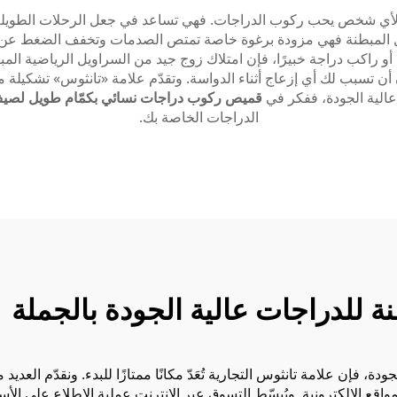
أي شخص يحب ركوب الدراجات. فهي تساعد في جعل الرحلات الطويلة أكث
راويل المبطنة فهي مزودة برغوة خاصة تمتص الصدمات وتخفف الضغط عن 
ا أو راكب دراجة خبيرًا، فإن امتلاك زوج جيد من السراويل الرياضية ا
تسبب لك أي إزعاج أثناء الدواسة. وتقدّم علامة «تانثوس» تشكيلة مم
عالية الجودة، ففكر في
قميص ركوب دراجات نسائي بكمّام طويل لصيف 2024، الموديل 238
الدراجات الخاصة بك.
ة للدراجات عالية الجودة بالجملة
، فإن علامة تانثوس التجارية تُعَدّ مكانًا ممتازًا للبدء. ونقدّم العد
المواقع الإلكترونية. ويُبسّط التسوق عبر الإنترنت عملية الاطلاع عل