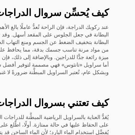
كيف يُحسِّن سروال الدراجا
عند ركوبك الدراجة، فإن الراحة تُعدُّ عاملًا بالغ ا
البطانة في جعل الجلوس على المقعد أسهل. وقد تؤد
البطانة بتخفيف الضغط عن الجسم ومنع التهاب الجل
من مواد مرنة تناسب جسمك بدقة، مما يحافظ على وض
ميزة رائعة جدًّا للدراجين. وبالإضافة إلى ذلك، فإ
أما سراويل «تانثوس» فهي مصممة لتوفير أفضل شعور 
وبشكل عام، تُعتبر السراويل المبطَّنة ضرورةً لا 
كيف تعتني بسروال الدراجات
يُعَدُّ العناية بالسراويل الرياضية المبطَّنة للدرا
على الحفاظ عليها في حالة ممتازة. أولًا، اطّلع ع
يُفضَّل استخدام الماء البارد؛ لأن الماء الساخن قد 