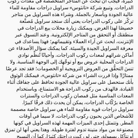
كبيرة، فيجب أن تبحث عن المتاجر المتخصصة في معدات ركوب
الدراجات. وتبيع شركة «تانثوس» سراويل دراجات مقاومة للماء
عالية الجودة وبأسعار بالجملة. وشراء هذه السراويل من متاجر
تركّز على ركوب الدراجات يعني أنك ستجد سراويل مُصنَّعة
خصيصًا لهذا الغرض. ويمكنك زيارة محلات بيع الدراجات في
منطقتك أو التحقق من المتاجر الإلكترونية. وعند التسوق عبر
الإنترنت، ابحث عن آراء العملاء وتقييماتهم؛ فهذا يساعدك في
معرفة السراويل الجيدة والسيئة. كما يمكنك سؤال الأصدقاء عن
أماكن شرائهم لمعدات ركوب الدراجات. وأحيانًا تُنظِّم نوادي
الدراجات المحلية عروض بيع أو توجِّهك إلى الوجهة المناسبة. ولا
تنسَ التحقُّق من العروض الترويجية أو الخصومات؛ فقد تجد عرضًا
ممتازًا! وإذا قررت الشراء من شركة «تانثوس»، فيمكنك الوثوق
بأنك ستحصل على سراويل عالية الجودة تحافظ على جفافك أثناء
القيادة. فالهدف من ركوب الدراجة هو الاستمتاع، وباستخدام
المعدات المناسبة مثل قمصان ركوب الدراجات والسترات
الخاصة برُكّاب الدراجات، يمكن أن يحدث ذلك فرقًا كبيرًا.
سراويل دراجات قوية مقاومة للماء هي سراويل خاصة مصممة
للأشخاص الذين يحبون ركوب الدراجات، لا سيما في أوقات
المطر. وتتمثل إحدى الميزات المهمة لهذه السراويل في كونها
مصنوعة من مواد متينة تدوم لفترة طويلة. وهذا يعني أنها لن تمزق
أو تتآكل بسهولة، حتى لو ركبت دراجتك كثيرًا. كما أن النسيج