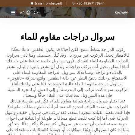
[email protected]
|
+86-18267179944
AR
سروال دراجات مقاوم للماء
ركوب الدراجة نشاطٌ ممتع، لكن أحيانًا قد يكون الطقس عاملًا معقّدًا.
فالامطار تجعل الركوب غير مريح بل وقد تُبلّل جسمك. وهنا تأتي سراويل
الدراجة المقاومة للماء لتفيدك. فهي سراويل خاصة تحافظ على جفافك
أثناء المطر. تخيل أنك تركب دراجتك، وبدل أن تشعر بالبرد والبلل، تشعر
بالدفء والراحة. وتساعدك سراويل الدراجة المقاومة للماء على
الاستمتاع برحلتك بغضّ النظر عن حالة الطقس. وتُنتج شركة «تانثوس»
سراويل دراجة مقاومة للماء عالية الجودة تحافظ على راحتك أثناء
الركوب. سواء كنت تركب إلى المدرسة أو إلى العمل أو لمجرد التسلية،
فإن هذه السراويل تساعدك على البقاء جافًّا وسعيدًا.
عند اختيار سروال دراجة هوائية مقاوم للماء، فكّر في طريقة قيادتك
للدراجة. هل تقصد القيادة لمجرد المتعة، أم أنك تقطع مسافات طويلة؟
فإذا كنت تقصد القيادة لمجرد المتعة، فقد ترغب في سروال خفيف وسهل
الحركة فيه. أما إذا كنت تقصد قطع مسافات طويلة أو القيادة في أحوال
جوية صعبة، فيجب أن تبحث عن سروال أكثر سمكًا وأكثر دفئًا. وتَحقَّق
مما إذا كان السروال مزوَّدًا بسحّابات أو جيوب؛ فالسحّابات تساعدك على