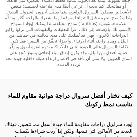
خلعه بسهولة، بينما تُعدُّ الجيوب مثالية لحفظ الأشياء الصغيرة مثل هاتفك
أو مفاتيحك. كما يجب أن تراعي أيضًا مدى ملاءمته لجسمك؛ فبعض
الأشخاص يفضلون السروال الواسع، بينما يفضِّل آخرون السروال الضيق.
ولذلك يُنصح بتجربته قبل الشراء لمعرفة أيهما يشعرك بالراحة أكثر. وتقدِّم
علامة «تانثوس» (Tanthos) نماذج مختلفة، لذا يمكنك إيجاد النموذج
الأنسب لك. بالإضافة إلى ذلك، اقرأ التعليقات والتقييمات التي تركها راكبو
الدراجات الآخرون؛ فهي قد تُطلعك على مدى فعاليته في حمايتك من
البلل، ومدى راحته أثناء الارتداء. وأخيرًا، تحقَّق من السعر؛ فقد تكون
تكلفة السروال عالي الجودة أعلى قليلًا، لكنه يدوم لفترة أطول ويوفِّر
حماية أفضل من البلل. وقد يكون إنفاق مبلغ إضافي بسيطٍ مُجدٍ على
المدى الطويل. ولا تنسَ أن تأخذ في الاعتبار ارتداء طبقة داخلية جيدة معه
لزيادة الدفء.
كيف تختار أفضل سروال دراجة هوائية مقاوم للماء
يناسب نمط ركوبك
إيجاد سراويل دراجات مقاومة للماء جيدة أسهل مما تتصور. فهناك
العديد من الأماكن التي تبيعها، ولكن إذا أردت شراءها بكميات