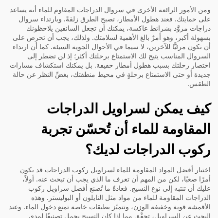
ومن الأمور الرائعة الأخرى في سروال الدراجات المقاوم للماء أنه يساعد
على حمايتك. فعند هطول الأمطار، تصبح الطرق زلقةً. وبارتداء سروال
دراجات مزوَّد بشرائط عاكسة، يمكنك أن تجعل السائقين يلاحظونك
بسهولة أكبر، وهو أمرٌ بالغ الأهمية لسلامتك. ولذلك، يجب أن تحرص على
أن تكون مرئيًّا للآخرين، لا سيما في الأحوال الجوية السيئة. كما أن ارتداء
السروال المناسب يتيح لك الاستمتاع برحلتك أكثر؛ إذ لن تضطر إلى
اختصار رحلتك بسبب هطول أمطار خفيفة. بل يمكنك استكشاف مسارات
جديدة أو حتى الاستمتاع برحلةٍ في محيط منطقتك، بغضِّ النظر عن حالة
الطقس.
كيف يمكن لسراويل الدراجات
المقاومة للماء أن تُحسّن تجربة
ركوب الدراجات لديك؟
اختيار أفضل المواد المقاومة للماء لسراويل ركوب الدراجات قد يكون
أمرًا صعبًا، لكن من المهم أن تعرف ما الذي يجب أن تبحث عنه. أولاً،
عليك أن تنتبه إلى نوع النسيج. فعادةً ما تُصنع أفضل سراويل ركوب
الدراجات المقاومة للماء من مواد مثل النايلون أو البوليستر. وهذه
الأقمشة قوية وخفيفة الوزن، وتتميّز بطبقات خاصة تمنع دخول الماء. وعند
البحث عن السراويل، تحقَّق مما إذا كان النسيج يحمل تصنيفًا لمدى