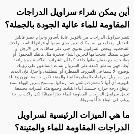
أين يمكن شراء سراويل الدراجات
المقاومة للماء عالية الجودة بالجملة؟
تتميز سراويل الدراجات من تانثوس عادةً بأساور وحزام خصر قابلين
للتعديل. وهذا يعني أنه يمكنك تغيير مدى ضيقها أو فراغها لتناسب راحتك
الشخصية. وبعض السراويل تحتوي حتى على سحّابات في الأرجل أو
جيوب يمكنك استخدامها لتخزين أشياء صغيرة مثل هاتفك المحمول أو
مفاتيحك، مع ضمان بقائها جافة. كما أن الشرائط العاكسة ميزة رائعة
أيضًا؛ فهي مناطق لامعة على السروال تساعد السائقين على رؤيتك
بوضوح، لا سيما في الظروف الممطرة أو المظلمة. وأخيرًا، فإن العديد
من سراويل الدراجات المقاومة للماء والمتينة تكون خفيفة الوزن وقابلة
للتهوية. أي أنها لا تشعرك بالثقل عند ارتدائها، وتسمح بمرور الهواء لتمنع
ارتفاع درجة حرارة جسمك أثناء القيادة. وجميع هذه الميزات مجتمعةً
تجعل سراويل الدراجات المقاومة للماء خيارًا ممتازًا لكل راكب دراجة
يرغب في البقاء جافًّا ومريحًا.
ما هي الميزات الرئيسية لسراويل
الدراجات المقاومة للماء والمتينة؟