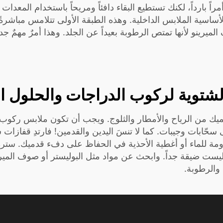
 بارداً، لكنك تستطيع البقاء دافئاً ومريحاً باستخدام المعدات 
لأساسية
الملابس الداخلية. وهذه الطبقة الأولى تتلامس مباش
رينو لأنها تمتص الرطوبة بعيداً عن الجلد. وهذا أمرٌ مهمٌ جداً
لشتوية لركوب الدراجات والحلول ال
حميك من الرياح والأمطار والثلوج. ويجب أن تكون ملابس ركوب ا
سحّابات وجيبات. كما لا تنسَ اليدين والقدمين! فارتدِ قفازات
اومة للماء أو أغطية الأحذية في الحفاظ على دفء قدميك.
ستر
 ضيقة جداً. وابحث عن مواد مثل البوليستر أو صوف الميرينو ل
 والرطوبة.