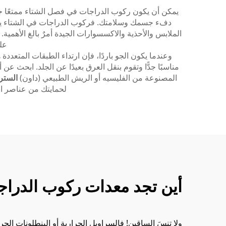
يمكن أن يكون ركوب الدراجات في فصل الشتاء ممتعًا جد
دفء جسمك وسلامتك. فركوب الدراجات في الشتاء يختلف ت
الملابس والأحذية والاكسسوارات الجيدة أمرٌ بالغ الأهمي
عل
وعندما يكون الجو باردًا، فإن ارتداء الطبقات المتعددة
مناسبًا جدًّا وتقوم بنقل العرق بعيدًا عن الجلد. ابحث ع
المصنوعة من الفليسيه أو الريش الطبيعي (داون)
الستر
لحمايتك من عناصر ال
أين تجد معدات ركوب الدراجا
ولا تنسَ الساقين! فالسراويل الحرارية أو البنطلونات الح