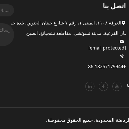
اتصل بنا
الغرفة ١١٠٨، المبنى ١، رقم ٧ شارع جينان الجنوبي، بلدة جي
نان الفرعية، مدينة تشوتشي، مقاطعة تشجيانغ، الصين
[email protected]
+86-18267179944
ة
رياضة المحدودة. جميع الحقوق محفوظة.