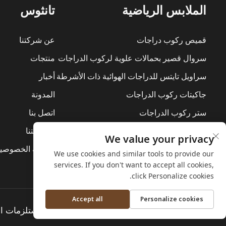
الملابس الرياضية
تانثوس
قميص ركوب دراجات
عن شركتنا
سروال قصير بحمالات علوية لركوب الدراجات
منتجات
سراويل تايتس للدراجات الهوائية ذات الأشرطة
أخبار
جاكيتات ركوب الدراجات
المدونة
ستر ركوب الدراجات
اتصل بنا
بدلات ركوب الدراجات
استدامتنا
We value your privacy
الطبقة الأساسية
سياسة الخصوصي
We use cookies and similar tools to provide our
services. If you don't want to accept all cookies,
click Personalize cookies.
Accept all
Personalize cookies
حقوق الطبع والنشر © شركة تشجيانغ تانثوس لمستلزمات ال