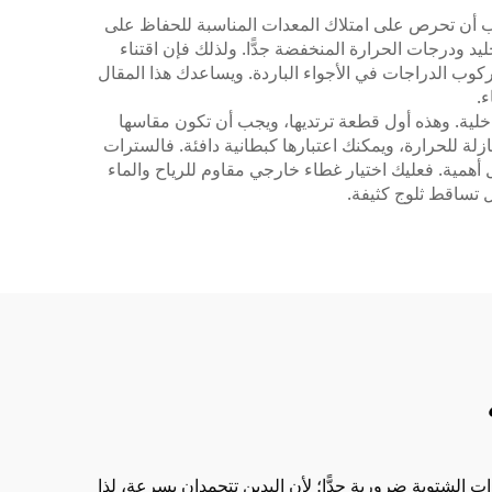
جب أن تحرص على امتلاك المعدات المناسبة للحفاظ على
د ودرجات الحرارة المنخفضة جدًّا. ولذلك فإن اقتناء
ركوب الدراجات في الأجواء الباردة. ويساعدك هذا المقال
.
اخلية. وهذه أول قطعة ترتديها، ويجب أن تكون مقاسها
ازلة للحرارة، ويمكنك اعتبارها كبطانية دافئة. فالسترات
ل أهمية. فعليك اختيار غطاء خارجي مقاوم للرياح والماء
 تساقط ثلوج كثيفة.
ت الشتوية ضرورية جدًّا؛ لأن اليدين تتجمدان بسرعة، لذا