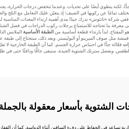
ًّا، لكنه ينطوي أيضًا على تحديات. وعندما تنخفض درجات الحرارة، ي
مامًا عن ركوبها في الصيف؛ إذ يتعيّن عليك التعامل مع الثلج والجلي
ة. ففي شركة «تانثوس» ندرك جيدًا مدى أهمية ارتداء المعدات المناسبة ل
ى معرفة ما تحتاجه للاستمتاع برحلات ركوب الدراجات في فصل الشتاء
 هو المفتاح. ابدأ بارتداء قطعة أساسية من
الطبقة الأساسية
الملابس الد
ن أقمشة مثل صوف الميرينو أو البوليستر. وبعد ذلك، ستحتاج إلى طبقة ع
ات
فعّالة جدًّا في احتباس حرارة الجسم. كما أن الطبقة الخارجية لا تق
طقس. وبفضل سترتك الشتوية الجيدة، ستبقى جافًّا ودافئًا حتى في ظل
ت الشتوية بأسعار معقولة بالجملة
رارية تساعد في الحفاظ على دفء الساقين أثناء الدواسة. كما أن القفازا