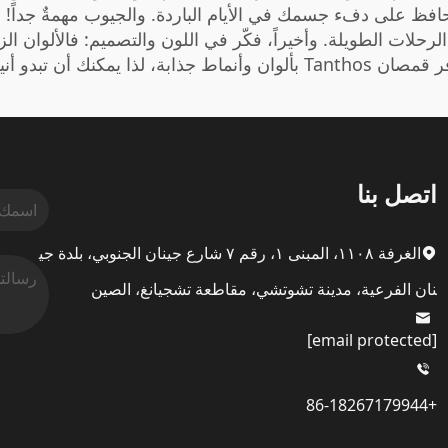
فظ على دفء جسمك في الأيام الباردة. والجيوب مهمةٌ جداً! 
 الرحلات الطويلة. وأخيراً، فكّر في اللون والتصميم: فالألوان 
حفاظ على الأمان والراحة.
اتصل بنا
الغرفة ١١٠٨، المبنى ١، رقم ٧ شارع جينان الجنوبي، بلدة جي
نان الفرعية، مدينة تشوتشي، مقاطعة تشجيانغ، الصين
[email protected]
+86-18267179944