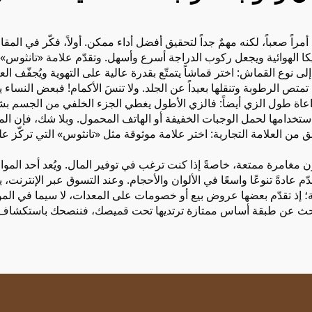
مراً صعباً، لكنه مهمٌ جداً لتحقيق أفضل أداء ممكن. أولاً، فكّر في ال
ه إلى نوع القماش: اختر قماشاً يتمتّع بقدرة عالية على التهوية ويُجفّف 
ص الرطوبة وتنقلها بعيداً عن الجلد. ولا تنسَ الأكمام! فبعض النساء يف
اة طول الزي أيضاً: فالزي الأطول يغطي الجزء الخلفي من الجسم بشكل جيد أ
ستخدامها لحمل الوجبات الخفيفة أو الهاتف المحمول. وبلا شك، فإن المظه
اً، تحقّق من العلامة التجارية: اختر علامة موثوقة مثل «تانثوس» التي تر
مرة ممتعة، خاصةً إذا كنت ترغب في توفير المال. ويُعد أحد المواقع الإ
ادةً تنوعًا واسعًا في الألوان والأحجام. وعند التسوق عبر الإنترنت
لية؛ إذ تقدّم بعضها عروض بيع أو خصومات على المعدات، لا سيما في ال
كنت تبحث عن طبقة أساس ممتازة ترتديها تحت قميصك، فننصحك باستكشا