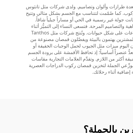
بعدة طرازات وألوان وتصاميم. ولدى شركات مثل تانثوس
لركوب. كما صُمّمت لتتناسب مع الجسم بشكل مثالي وتتيح
نت جولة غير رسمية في الحي أو مساراً جبلياً شاقاً.
ة والتصاميم المرحة. فتسعى النساء إلى التميُّز أثناء
ركوب الدراجة، وتساعدهن القمصان الملونة في تحقيق ذلك. وتتميَّز التصاميم الشائعة برسومات زهرية وأشكال هندسية وطباعات على شكل حيوانات. وتُنتج شركات مثل Tanthos
من المشترين يهتمون بالبيئة ويفضّلون قمصان مصنوعة من
ن اليوم ميزات مثل الجيوب لحمل الوجبات الخفيفة أو
عدُّ عنصراً أساسياً؛ إذ تحافظ الأقمشة على برودة الجسم
 أكثر من اللازم. وتقدِّم العلامات التجارية مقاسات
 لموزِّعي الجملة لتخزين قمصان ركوب الدراجات العصرية
 إضافية أثناء رحلاتك.
ين بالجملة؟