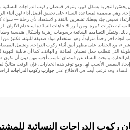
يحسّن التجربة بشكل كبير. وتتوفر قمصان ركوب الدراجات النسائية 
لراحة. وهي مصممة لمساعدة النساء على تحقيق أفضل أداء لهن أثناء ا
 فارتداء قميص جيّد يجعلك تشعرين بالثقة والاستعداد لأي رحلة — سواء كا
ة تغيّرات كبيرة. ومن أبرز الاتجاهات السائدة استخدام الألوان الزاهي
سب اتجاه آخر زخماً متزايداً، وهو استخدام مواد صديقة للبيئة. فكثيرٌ 
لشراء، مع الحفاظ على مظهر أنيق أثناء ركوب الدراجة. وتشمل القمصا
يلة التي تتطلب حمل قضبان الطاقة أو الهاتف. كما أن قابلية التهوية تُ
أيام الحارة. وتبحث النساء عن قمصان تناسب أجسامهن دون أن تكون ضيقة
إيجاد القميص الأنسب لها. ومع توفر هذه الخيارات، فإن الوقت مثاليٌّ
لنساء. وقد ترغب أيضاً في الاطلاع على
جوارب ركوب الدراجات
لراحة
ركوب الدراجات النسائية للمشتر