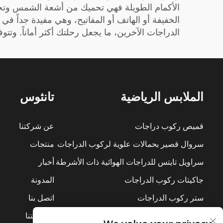
الأكمام الطويلة فهي تحميك من أشعة الشمس وتحا
الخفيفة أو الهاتف أو المفاتيح، وهي مفيدة جداً في
الدراجات الآخرين، ما يجعل رحلتك أكثر أماناً. وتتوفر قمصان Tanthos بألوان وأنماط جذابة، لذا يمكنك أن تبدو أنيقاً مع ال
الملابس الرياضية
تانثوس
قميص ركوب دراجات
عن شركتنا
سروال قصير بحمالات علوية لركوب الدراجات
منتجات
سراويل تايتس للدراجات الهوائية ذات الأشرطة
أخبار
جاكيتات ركوب الدراجات
المدونة
ستر ركوب الدراجات
اتصل بنا
بدلات ركوب الدراجات
استدامتنا