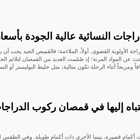
جات النسائية عالية الجودة بأسعار
راحة الأولوية القصوى. أولاً، الملاءمة: فالقميص الجيد يجب أن ي
ث عن المواد المرنة؛ إذ صُمّمت العديد من القمصان لتلائم الجس
ومريحاً أثناء الرحلة تكون مثالية، مثل خليط البوليستر أو السبان
تباه إليها في قمصان ركوب الدراج
مام قصيرة، بينما الأخرى ذات أكمام طويلة. وفي الطقس الحار