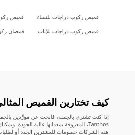
قميص ركوب دراجات للنساء
قميص ركوب
قميص ركوب دراجات للإناث
قمصان ركوب
كيف تختارين القميص المثالي
إذا كنت تشتري بالجملة، فابحث عن مورِّدين بالجمل
Tanthos، المعروفة بمعداتها عالية الجودة. و
هذه الشركات خصومات للمشترين الجدد أو لطلبات معي