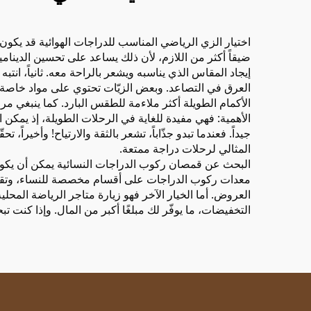
اختيار الزي الرياضي المناسب للدراجات الهوائية قد يكون أ
إيجاد المقاس الذي يناسبه ويشعر بالراحة معه. ثانياً، انتب
العرق في التصاعد. وبعض الزيّات تحتوي على مواد خاصة تمت
الأكمام الطويلة أكثر ملاءمة للطقس البارد. كما ينبغي مراع
الأهمية: فهي مفيدة للغاية في الرحلات الطويلة، إذ يمكن ا
جيداً. فعندما تبدو جذّاباً، تشعر بالثقة والارتياح! وأخير
المثالي لرحلات دراجة ممتعة.
البحث عن قمصان ركوب الدراجات النسائية يمكن أن يكون مغا
معدات ركوب الدراجات على أقسام مخصصة للنساء، وتقدّم ع
العروض. أما الخيار الآخر فهو زيارة متاجر الرياضة المح
التخفيضات، ما يوفّر لك مبلغًا أكبر من المال. وإذا 