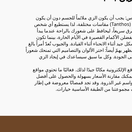
مقاس: يجب أن يكون الزي ملائماً للجسم دون أن يكون
ضيقاً أكثر من اللازم، لأن ذلك يساعد على تحسين الديناميكا الهوائية ويجعل ركوب الدراجة أسرع وأسهل. وتقدّم علامة «تانثوس» (Tanthos) مقاسات مختلفة، لذا يستطيع أي شخص
العرق سريعاً، ليحافظ على شعورك بالراحة عندما يبدأ
ضلن الأكمام القصيرة في الأيام الحارة، بينما تكون
ثناء الانحناء أثناء القيادة. والجيوب تُعدّ أمراً بالغ
ر يهمّ أيضاً: اختر الألوان والتصاميم التي تمنحك شعوراً
كّز على الجودة. وكل ما سبق سيساعدك في إيجاد الزي
لكترونية مكانًا جيدًا لذلك. فغالبًا ما تحتوي مواقع
، يمكنك مقارنة الأسعار بسهولة والحصول على أفضل
مواسم غير الذروة. وقد تجد قمصانًا معروضة في إطار
ف مجموعتنا من
الطبقة الأساسية
خيارات.