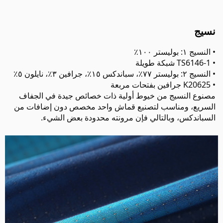
نسيج
• النسيج ١: بوليستر ١٠٠٪
• TS6146-1 شبكة طويلة
• النسيج ٢: بوليستر ٧٧٪، سباندكس ١٥٪، جرافين ٣٪، نايلون ٥٪
• K20625 جرافين بفتحات مربعة
مصنوع النسيج من خيوط أولية ذات خصائص جيدة في الجفاف
السريع، ومناسب لتصنيع قماش واحد مخصص دون إضافات من
السباندكس، وبالتالي فإن مرونته محدودة بعض الشيء.