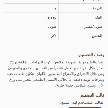
الدرجة
هـ
الفئة
Jersey
طويل/قصير
طويل
الجنس
ذكر
وصف التصميم:
الفنُّ والسِّيمفونية السريعة لملابس ركوب الدراجات المُلوَّنة برشّ
الحبر: فكل ضربة حبرٍ تحمل عنصراً من التحسين العفوي والطبيعي.
ومن خلال الاختراق والامتزاج الطبيعيين للألوان، تتكوَّن طبقات غنية
وتدرجات لونية دقيقة، ما يُحاكي الانتشار الطبيعي للحبر على ورق
الأرز، ويمنح الملابس حيويةً جاريةً.
قالب التصميم
القالب المستخدم لهذا المنتج: