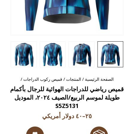
الصفحة الرئيسية
/
المنتجات
/
قميص ركوب الدراجات
/
قميص رياضي للدراجات الهوائية للرجال بأكمام
طويلة لموسم الربيع/الصيف ٢٠٢٤، الموديل
S5Z5131
٢٥–٤٠ دولار أمريكي