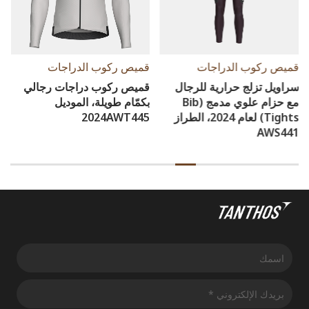
قميص ركوب الدراجات
قميص ركوب الدراجات
ل
قميص ركوب دراجات رجالي
بنطلونات ركوب الدراجات
بكمّام طويلة، الموديل
للرجال مع حزام علوي مدمج،
لطراز
2024AWT445
الموديل 2024SSXX395