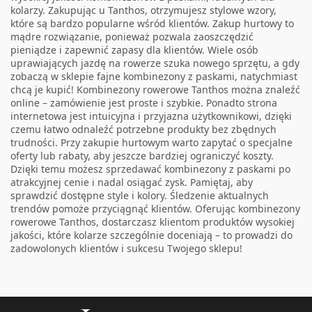
kolarzy. Zakupując u Tanthos, otrzymujesz stylowe wzory,
które są bardzo popularne wśród klientów. Zakup hurtowy to
mądre rozwiązanie, ponieważ pozwala zaoszczędzić
pieniądze i zapewnić zapasy dla klientów. Wiele osób
uprawiających jazdę na rowerze szuka nowego sprzętu, a gdy
zobaczą w sklepie fajne kombinezony z paskami, natychmiast
chcą je kupić! Kombinezony rowerowe Tanthos można znaleźć
online – zamówienie jest proste i szybkie. Ponadto strona
internetowa jest intuicyjna i przyjazna użytkownikowi, dzięki
czemu łatwo odnaleźć potrzebne produkty bez zbędnych
trudności. Przy zakupie hurtowym warto zapytać o specjalne
oferty lub rabaty, aby jeszcze bardziej ograniczyć koszty.
Dzięki temu możesz sprzedawać kombinezony z paskami po
atrakcyjnej cenie i nadal osiągać zysk. Pamiętaj, aby
sprawdzić dostępne style i kolory. Śledzenie aktualnych
trendów pomoże przyciągnąć klientów. Oferując kombinezony
rowerowe Tanthos, dostarczasz klientom produktów wysokiej
jakości, które kolarze szczególnie doceniają – to prowadzi do
zadowolonych klientów i sukcesu Twojego sklepu!