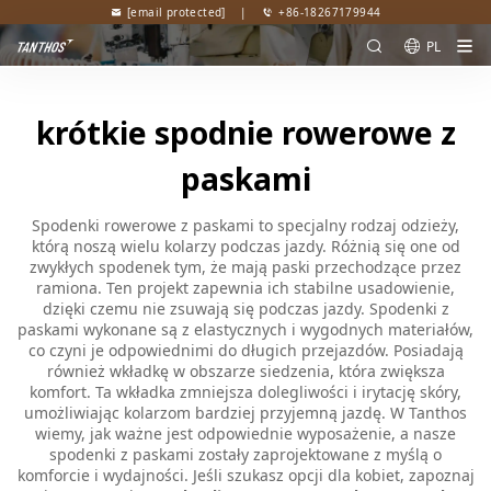
[email protected]
|
+86-18267179944
PL
krótkie spodnie rowerowe z
paskami
Spodenki rowerowe z paskami to specjalny rodzaj odzieży,
którą noszą wielu kolarzy podczas jazdy. Różnią się one od
zwykłych spodenek tym, że mają paski przechodzące przez
ramiona. Ten projekt zapewnia ich stabilne usadowienie,
dzięki czemu nie zsuwają się podczas jazdy. Spodenki z
paskami wykonane są z elastycznych i wygodnych materiałów,
co czyni je odpowiednimi do długich przejazdów. Posiadają
również wkładkę w obszarze siedzenia, która zwiększa
komfort. Ta wkładka zmniejsza dolegliwości i irytację skóry,
umożliwiając kolarzom bardziej przyjemną jazdę. W Tanthos
wiemy, jak ważne jest odpowiednie wyposażenie, a nasze
spodenki z paskami zostały zaprojektowane z myślą o
komforcie i wydajności. Jeśli szukasz opcji dla kobiet, zapoznaj