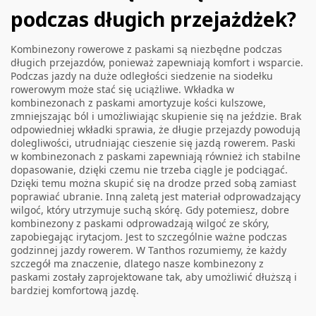
podczas długich przejażdżek?
Kombinezony rowerowe z paskami są niezbędne podczas
długich przejazdów, ponieważ zapewniają komfort i wsparcie.
Podczas jazdy na duże odległości siedzenie na siodełku
rowerowym może stać się uciążliwe. Wkładka w
kombinezonach z paskami amortyzuje kości kulszowe,
zmniejszając ból i umożliwiając skupienie się na jeździe. Brak
odpowiedniej wkładki sprawia, że długie przejazdy powodują
dolegliwości, utrudniając cieszenie się jazdą rowerem. Paski
w kombinezonach z paskami zapewniają również ich stabilne
dopasowanie, dzięki czemu nie trzeba ciągle je podciągać.
Dzięki temu można skupić się na drodze przed sobą zamiast
poprawiać ubranie. Inną zaletą jest materiał odprowadzający
wilgoć, który utrzymuje suchą skórę. Gdy potemiesz, dobre
kombinezony z paskami odprowadzają wilgoć ze skóry,
zapobiegając irytacjom. Jest to szczególnie ważne podczas
godzinnej jazdy rowerem. W Tanthos rozumiemy, że każdy
szczegół ma znaczenie, dlatego nasze kombinezony z
paskami zostały zaprojektowane tak, aby umożliwić dłuższą i
bardziej komfortową jazdę.