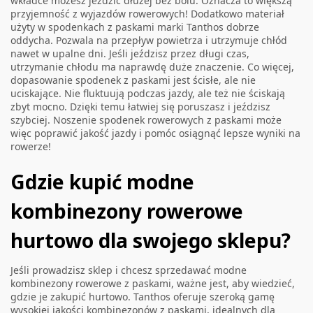
wkładce możesz jeździć dłużej bez bólu. Oznacza to większą
przyjemność z wyjazdów rowerowych! Dodatkowo materiał
użyty w spodenkach z paskami marki Tanthos dobrze
oddycha. Pozwala na przepływ powietrza i utrzymuje chłód
nawet w upalne dni. Jeśli jeździsz przez długi czas,
utrzymanie chłodu ma naprawdę duże znaczenie. Co więcej,
dopasowanie spodenek z paskami jest ścisłe, ale nie
uciskające. Nie fluktuują podczas jazdy, ale też nie ściskają
zbyt mocno. Dzięki temu łatwiej się poruszasz i jeździsz
szybciej. Noszenie spodenek rowerowych z paskami może
więc poprawić jakość jazdy i pomóc osiągnąć lepsze wyniki na
rowerze!
Gdzie kupić modne
kombinezony rowerowe
hurtowo dla swojego sklepu?
Jeśli prowadzisz sklep i chcesz sprzedawać modne
kombinezony rowerowe z paskami, ważne jest, aby wiedzieć,
gdzie je zakupić hurtowo. Tanthos oferuje szeroką gamę
wysokiej jakości kombinezonów z paskami, idealnych dla