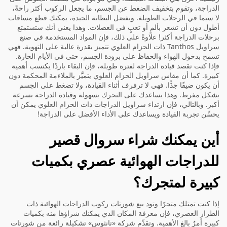
الدراجة، وتقوم بتخفيف الضغط عن الجسم، ما يجعل الركوب أكثر راحةً،
لا سيما في الرحلات الطويلة. وبفضل البطانة الجيدة، يمكنك قطع مسافات
أطول دون أن تشعر بألمٍ أو تعبٍ في العضلات. وهذا يعني أنك ستستمتع
برحلات الدراجة أكثر! علاوةً على ذلك، فإن المواد المستخدمة في صنع
سراويل Tanthos ذات الحزام العلوي تتميز بقدرة عالية على التهوية. فهي
تسمح بدخول الهواء والحفاظ على برودة الجسم، حتى في الأيام الحارة.
فإذا كنت تقصد قيادة الدراجة لفترة طويلة، فإن البقاء باردًا يكتسب أهمية
كبيرة. كما أن مقاس سراويل الحزام العلوي يتميَّز بالملاءمة المحكمة دون
أن يكون ضيقًا جدًّا. فهي لا ترفرف أثناء القيادة، ولا تضغط على الجسم
بشكل مفرط. وهذا يساعدك على التحرك بسهولة وقيادة الدراجة بسرعة
أكبر. وبالتالي، فإن ارتداء سراويل الدراجات ذات الحزام العلوي يمكن أن
يحسِّن تجربة القيادة ويساعدك على الأداء الأفضل على الدراجة!
أين يمكنك شراء سروال قصير
للدراجات الهوائية عصري بكميات
كبيرة لمتجرك؟
إذا كنت تمتلك متجرًا وتود بيع شورتات ركوب الدراجات الهوائية ذات
الطراز العصري، فإن معرفة المكان الذي يمكنك شراؤها منه بكميات
كبيرة أمرٌ بالغ الأهمية. وتقدِّم شركة «تانثوس» تشكيلة رائعة من شورتات