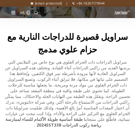
[email protected]
|
+86-18267179944
AR
سراويل قصيرة للدراجات النارية مع
حزام علوي مدمج
سراويل الدراجات ذات الحزام العلوي هي نوع خاص من الملابس التي
يرتديها العديد من راكبي الدراجات أثناء القيادة. وتختلف هذه السراويل عن
السراويل العادية لأنها مزودة بأشرطة تمر فوق الكتفين. ويُحافظ هذا
التصميم على ثباتها في مكانها، فلا تنزلق أثناء الركوب. وتصنع السراويل
ذات الحزام العلوي من مواد مرنة ومريحة، ما يجعلها مناسبة للرحلات
الطويلة. كما تحتوي على طبقة واقية في منطقة المقعد تساعد على
تحسين الراحة. وتقلل هذه الطبقة من التهابات الجلد والاحتكاك، مما يمكّن
راكبي الدراجات من الاستمتاع بالرحلة أكثر. وفي شركة «تانثوس»، ندرك
أن اختيار المعدات المناسبة أمرٌ بالغ الأهمية، ولذلك صُمّمت سراويلنا ذات
الحزام العلوي مع التركيز على الراحة والأداء. وإذا كنت تبحث عن خيارات
نسائية، فاطّلع على منتجاتنا
طبقة أساسية طويلة الأكمام للنساء لممارسة
رياضة ركوب الدراجات 2024SST338
.