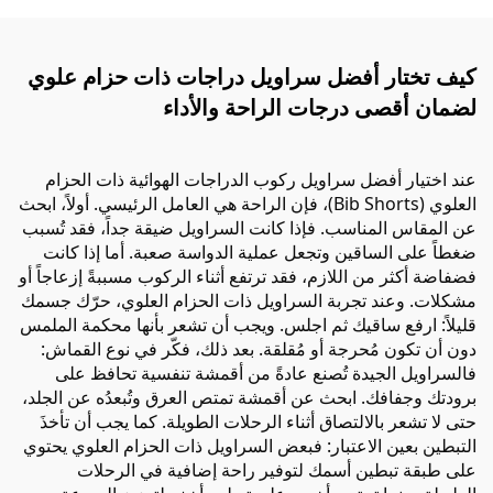
كيف تختار أفضل سراويل دراجات ذات حزام علوي
لضمان أقصى درجات الراحة والأداء
عند اختيار أفضل سراويل ركوب الدراجات الهوائية ذات الحزام
العلوي (Bib Shorts)، فإن الراحة هي العامل الرئيسي. أولاً، ابحث
عن المقاس المناسب. فإذا كانت السراويل ضيقة جداً، فقد تُسبب
ضغطاً على الساقين وتجعل عملية الدواسة صعبة. أما إذا كانت
فضفاضة أكثر من اللازم، فقد ترتفع أثناء الركوب مسببةً إزعاجاً أو
مشكلات. وعند تجربة السراويل ذات الحزام العلوي، حرّك جسمك
قليلاً: ارفع ساقيك ثم اجلس. ويجب أن تشعر بأنها محكمة الملمس
دون أن تكون مُحرجة أو مُقلقة. بعد ذلك، فكّر في نوع القماش:
فالسراويل الجيدة تُصنع عادةً من أقمشة تنفسية تحافظ على
برودتك وجفافك. ابحث عن أقمشة تمتص العرق وتُبعدُه عن الجلد،
حتى لا تشعر بالالتصاق أثناء الرحلات الطويلة. كما يجب أن تأخذَ
التبطين بعين الاعتبار: فبعض السراويل ذات الحزام العلوي يحتوي
على طبقة تبطين أسمك لتوفير راحة إضافية في الرحلات