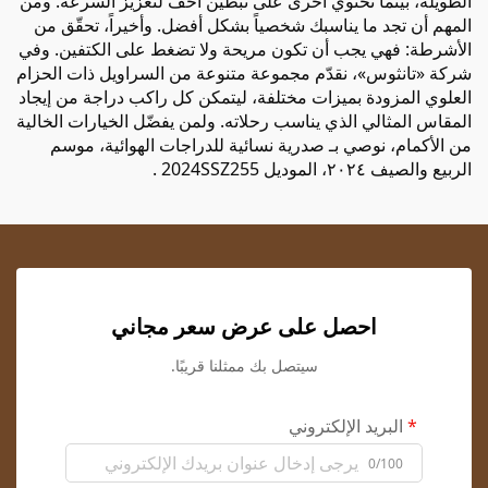
الطويلة، بينما تحتوي أخرى على تبطين أخف لتعزيز السرعة. ومن
المهم أن تجد ما يناسبك شخصياً بشكل أفضل. وأخيراً، تحقّق من
الأشرطة: فهي يجب أن تكون مريحة ولا تضغط على الكتفين. وفي
شركة «تانثوس»، نقدّم مجموعة متنوعة من السراويل ذات الحزام
العلوي المزودة بميزات مختلفة، ليتمكن كل راكب دراجة من إيجاد
المقاس المثالي الذي يناسب رحلاته. ولمن يفضّل الخيارات الخالية
من الأكمام، نوصي بـ
صدرية نسائية للدراجات الهوائية، موسم
الربيع والصيف ٢٠٢٤، الموديل 2024SSZ255
.
احصل على عرض سعر مجاني
سيتصل بك ممثلنا قريبًا.
البريد الإلكتروني
0/100