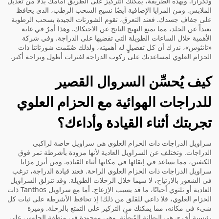
وتكراراً. وبهذه الطريقة، يمكنك التركيز على الطريق أمامك بدلًا من تعديل
الملابس. ومن المزايا الإضافية أيضًا نسيج السحب الرطب، الذي يحافظ
على جفاف جسدك. فعند التعرق، تقوم الشورتات الجيدة بسحب الرطوبة
بعيداً عن الجلد، مما يمنع التهيج الناتج عن الاحتكاك. وهذا أمرٌ في غاية
الأهمية خلال الساعات الطويلة التي تقضيها على الدراجة. وفي شركة
«تانثوس»، ندرك أن كل تفصيلٍ له أهميته، ولذلك صُمّمت شورتاتنا ذات
الحزام العلوي لمساعدتك على ركوب الدراجة لفترات أطول وبراحة أكبر.
كيف يُحسِّن السروال القصير
للدراجات الهوائية مع الحزام العلوي
تجربتك أثناء القيادة وأداءك؟
سراويل الدراجات ذات الحزام العلوي هي سراويل خاصة لراكبي
الدراجات. وتختلف عن السراويل العادية لأنها مزودة بأشرطة تمر فوق
الكتفين، مما يساعد في إبقائها في مكانها أثناء القيادة. ومن أبرز مزايا
سراويل الدراجات ذات الحزام العلوي الراحة. فعند قيادة الدراجة، ترغب
في الشعور بالارتياح، لا سيما خلال الرحلات الطويلة. وقد تنزلق السراويل
العادية أو تلتوي أحيانًا، ما قد يسبب الإزعاج. أما مع سراويل Tanthos ذات
الحزام العلوي، فلا داعي للقلق من ذلك! إذ تحافظ الأشرطة على ثبات كل
شيء في مكانه، مما يمكنك من التركيز على التمتع بالرحلة. وميزة
رئيسية أخرى هي البطانة المُبطَّنة. وهي موجودة في منطقة الجلوس على