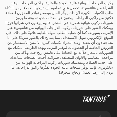
ركوب الدراجات الهوائية عالية الجودة والمثالية لراكبي الدراجات. وعند
الشراء من «تانثوس»، تحصل على تصاميم أنيقة يحبها العملاء. ومن الذكاء
طلب الكميات الكبيرة لأن ذلك يوفِّر المال ويضمن توافر المخزون للعملاء.
فكثيرٌ من راكبي الدراجات يبحثون عن معدات جديدة، وعندما يرون
شورتات ركوب هوائية عصرية في المتجر، فإنهم يرغبون في شرائها فورًا!
ويمكنك العثور على شورتات ركوب الدراجات الهوائية من «تانثوس» عبر
الإنترنت بسهولة، كما أن عملية الطلب سهلة للغاية. علاوةً على ذلك، فإن
الموقع الإلكتروني سهل الاستخدام، مما يسمح لك بالعثور سريعًا على ما
تحتاجه دون أي تعقيد. وعند الشراء بكميات كبيرة، لا تنسَ الاستفسار عن
العروض الخاصة أو الخصومات لتوفير المزيد. وبهذه الطريقة، يمكنك بيع
الشورتات بأسعار جذَّابة مع الحفاظ على هامش ربح جيد. وتأكد من
مراجعة التصاميم والألوان المختلفة، فمواكبة أحدث الصيحات تساعدك
على جذب العملاء. وبتقديمك شورتات ركوب الدراجات الهوائية من
«تانثوس»، فإنك توفِّر منتجات عالية الجودة يقدِّرها راكبو الدراجات، ما
يؤدي إلى رضا العملاء ونجاح متجرك!