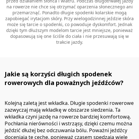
przed działaniem słońca i wiatru. Podczas długotrwałej jazdy
na rowerze nie chce się otrzymać oparzenia słonecznego ani
przemarznąć. Ponadto długie spodenki kolarskie mogą
zapobiegać irytacjom skóry. Przy wielogodzinnej jeździe skóra
może się tarcie o spodenki, co powoduje dyskomfort. Jednak
dzięki tym dłuższym modelom tarcie jest mniejsze, ponieważ
dopasowują się one ściśle do ciała i nie przesuwają się w
trakcie jazdy.
Jakie są korzyści długich spodenek
rowerowych dla poważnych jeźdźców?
Kolejną zaletą jest wkładka. Długie spodenki rowerowe
zazwyczaj mają wkładkę w obszarze siedzenia. Ta
wkładka czyni jazdę na rowerze bardziej komfortową.
Pochłania nierówności i wstrząsy, dzięki czemu można
jeździć dłużej bez odczuwania bólu. Poważni jeźdźcy
doceniają tę cechę, ponieważ czasem spędzają wiele