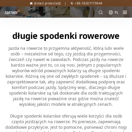
[email protected]
|
+86-18267179944
PL
długie spodenki rowerowe
Jazda na rowerze to przyjemna aktywność, którą lubi wiele
osób – niezależnie od tego, czy jeżdżą dla przyjemności,
ćwiczeń czy nawet w zawodach. Podczas jazdy na rowerze
bardzo ważne jest to, co się nosi. Jednym z popularnych
wyborów wśród poważnych kolarzy są długie spodenki
kolarskie. Różnią się one od zwykłych spodenek – są dłuższe i
zaprojektowane tak, aby zapewnić dodatkową podporę oraz
komfort podczas jazdy. Spójrzmy więc, dlaczego długie
spodenki kolarskie są tak doskonałe dla osób traktujących
jazdę na rowerze poważnie oraz gdzie można znaleźć
wysokiej jakości modele w atrakcyjnych cenach.
Długie spodenki kolarskie oferują wiele korzyści dla osób
często jeżdżących na rowerze. Po pierwsze, zapewniają
dodatkowe przykrycie. Jest to pomocne, ponieważ chroni nogi