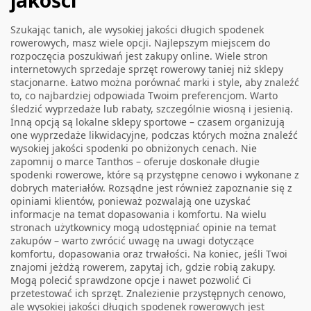
jakości
Szukając tanich, ale wysokiej jakości długich spodenek
rowerowych, masz wiele opcji. Najlepszym miejscem do
rozpoczęcia poszukiwań jest zakupy online. Wiele stron
internetowych sprzedaje sprzęt rowerowy taniej niż sklepy
stacjonarne. Łatwo można porównać marki i style, aby znaleźć
to, co najbardziej odpowiada Twoim preferencjom. Warto
śledzić wyprzedaże lub rabaty, szczególnie wiosną i jesienią.
Inną opcją są lokalne sklepy sportowe – czasem organizują
one wyprzedaże likwidacyjne, podczas których można znaleźć
wysokiej jakości spodenki po obniżonych cenach. Nie
zapomnij o marce Tanthos – oferuje doskonałe długie
spodenki rowerowe, które są przystępne cenowo i wykonane z
dobrych materiałów. Rozsądne jest również zapoznanie się z
opiniami klientów, ponieważ pozwalają one uzyskać
informacje na temat dopasowania i komfortu. Na wielu
stronach użytkownicy mogą udostępniać opinie na temat
zakupów – warto zwrócić uwagę na uwagi dotyczące
komfortu, dopasowania oraz trwałości. Na koniec, jeśli Twoi
znajomi jeżdżą rowerem, zapytaj ich, gdzie robią zakupy.
Mogą polecić sprawdzone opcje i nawet pozwolić Ci
przetestować ich sprzęt. Znalezienie przystępnych cenowo,
ale wysokiej jakości długich spodenek rowerowych jest