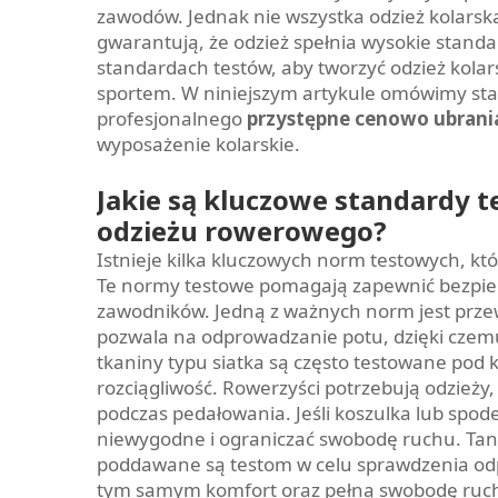
zawodów. Jednak nie wszystka odzież kolarska
gwarantują, że odzież spełnia wysokie standar
standardach testów, aby tworzyć odzież kol
sportem. W niniejszym artykule omówimy st
profesjonalnego
przystępne cenowo ubran
wyposażenie kolarskie.
Jakie są kluczowe standardy t
odzieżu rowerowego?
Istnieje kilka kluczowych norm testowych, kt
Te normy testowe pomagają zapewnić bezpiec
zawodników. Jedną z ważnych norm jest przew
pozwala na odprowadzanie potu, dzięki czemu
tkaniny typu siatka są często testowane pod
rozciągliwość. Rowerzyści potrzebują odzieży,
podczas pedałowania. Jeśli koszulka lub spod
niewygodne i ograniczać swobodę ruchu. Tant
poddawane są testom w celu sprawdzenia odp
tym samym komfort oraz pełną swobodę ruc