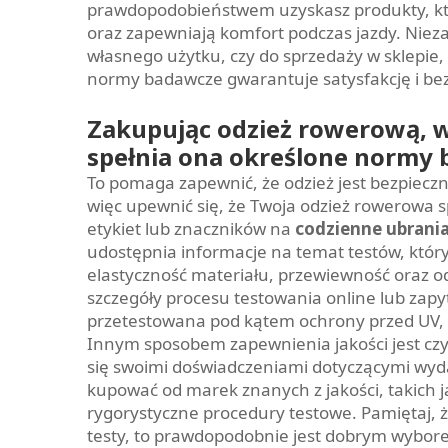
prawdopodobieństwem uzyskasz produkty, któr
oraz zapewniają komfort podczas jazdy. Nieza
własnego użytku, czy do sprzedaży w sklepie
normy badawcze gwarantuje satysfakcję i be
Zakupując odzież rowerową, wa
spełnia ona określone normy 
To pomaga zapewnić, że odzież jest bezpieczna
więc upewnić się, że Twoja odzież rowerowa 
etykiet lub znaczników na
codzienne ubran
udostępnia informacje na temat testów, któ
elastyczność materiału, przewiewność oraz o
szczegóły procesu testowania online lub zapyta
przetestowana pod kątem ochrony przed UV, a
Innym sposobem zapewnienia jakości jest czyt
się swoimi doświadczeniami dotyczącymi wyda
kupować od marek znanych z jakości, takich 
rygorystyczne procedury testowe. Pamiętaj, że
testy, to prawdopodobnie jest dobrym wybo