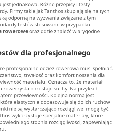
 jest jednakowa. Różne przepisy i testy
dy. Firmy takie jak Tanthos skupiają się na tych
arską odporną na wyzwania związane z tym
andardy testów stosowane w przypadku
ia rowerowe
oraz gdzie znaleźć wiarygodne
estów dla profesjonalnego
óre profesjonalne odzież rowerowa musi spełniać.
zeństwo, trwałość oraz komfort noszenia dla
iewność materiału. Oznacza to, że materiał
 rowerzysta pozostaje suchy. Na przykład
 kątem przewiewności. Kolejną normą jest
 która elastycznie dopasowuje się do ich ruchów
enki nie są wystarczająco rozciągliwe, mogą być
hos wykorzystuje specjalne materiały, które
owiedniego stopnia rozciągliwości, zapewniając
hu.