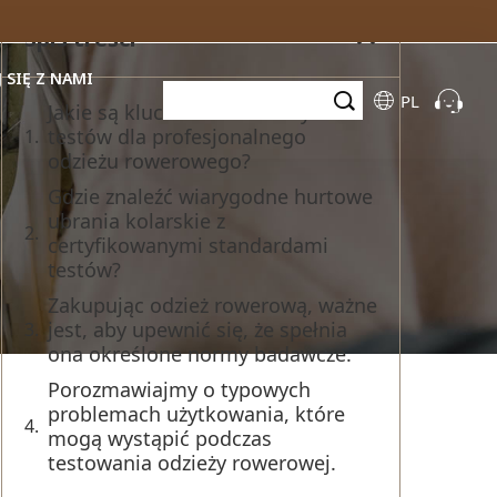
Spis treści
 SIĘ Z NAMI
PL
Jakie są kluczowe standardy
testów dla profesjonalnego
odzieżu rowerowego?
Gdzie znaleźć wiarygodne hurtowe
ubrania kolarskie z
certyfikowanymi standardami
testów?
Zakupując odzież rowerową, ważne
jest, aby upewnić się, że spełnia
ona określone normy badawcze.
Porozmawiajmy o typowych
problemach użytkowania, które
mogą wystąpić podczas
testowania odzieży rowerowej.