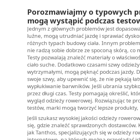
Porozmawiajmy o typowych p
mogą wystąpić podczas testow
Jednym z głównych problemów jest dopasowanie
luźne, mogą utrudniać jazdę i sprawiać dysko
różnych typach budowy ciała. Innym problem
nie radzą sobie dobrze ze spoconą skórą, co
Testy pozwalają znaleźć materiały o właściwo
ciało suche. Dodatkowo czasami szwy odzieży 
wytrzymałymi, mogą pęknąć podczas jazdy. Dla
swoje szwy, aby upewnić się, że nie pękają ł
wypłukiwanie barwników. Jeśli ubrania szybko
przez długi czas. Testy pomagają określić, kt
wygląd odzieży rowerowej. Rozwiązując te p
testów, marki mogą tworzyć lepsze produkty, 
Jeśli szukasz wysokiej jakości odzieży rowe
się, gdzie znaleźć sprawdzonych dostawców. 
jak Tanthos, specjalizujących się w odzieży r
internetowe, na których można przeglądać ich