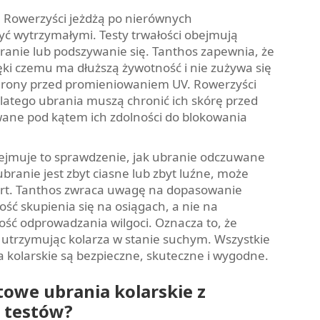
. Rowerzyści jeżdżą po nierównych
yć wytrzymałymi. Testy trwałości obejmują
ranie lub podszywanie się. Tanthos zapewnia, że
ięki czemu ma dłuższą żywotność i nie zużywa się
hrony przed promieniowaniem UV. Rowerzyści
dlatego ubrania muszą chronić ich skórę przed
wane pod kątem ich zdolności do blokowania
ejmuje to sprawdzenie, jak ubranie odczuwane
i ubranie jest zbyt ciasne lub zbyt luźne, może
rt. Tanthos zwraca uwagę na dopasowanie
ść skupienia się na osiągach, a nie na
ość odprowadzania wilgoci. Oznacza to, że
 utrzymując kolarza w stanie suchym. Wszystkie
 kolarskie są bezpieczne, skuteczne i wygodne.
towe ubrania kolarskie z
 testów?