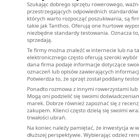
Szukając dobrego sprzętu rowerowego, ważne
przestrzegających odpowiednich standardów t
których warto rozpocząć poszukiwania, są fi
takie jak Tanthos. Oferują one hurtowe wypo
niezbędne standardy testowania. Oznacza to, 
sprzedają.
Te firmy można znaleźć w internecie lub na 
elektronicznego często oferują szeroki wybór 
dana firma podaje informacje dotyczące swo
oznaczeń lub opisów zawierających informacje
Potwierdza to, że sprzęt został poddany test
Ponadto rozmowa z innymi rowerzystami lub 
Mogą oni podzielić się swoimi doświadczenia
marek. Dobrze również zapoznać się z recenz
zakupem. Klienci często dzielą się swoimi w
trwałości ubrań.
Na koniec należy pamiętać, że inwestycja w w
dłuższej perspektywie. Wybierając odzież ren