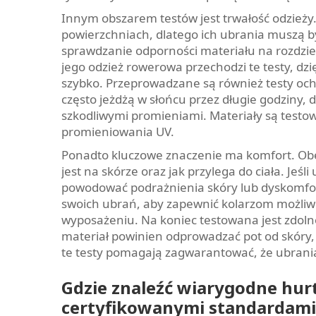
Innym obszarem testów jest trwałość odzieży
powierzchniach, dlatego ich ubrania muszą b
sprawdzanie odporności materiału na rozdzie
jego odzież rowerowa przechodzi te testy, dz
szybko. Przeprowadzane są również testy oc
często jeżdżą w słońcu przez długie godziny, 
szkodliwymi promieniami. Materiały są testo
promieniowania UV.
Ponadto kluczowe znaczenie ma komfort. Ob
jest na skórze oraz jak przylega do ciała. Jeśl
powodować podrażnienia skóry lub dyskomfo
swoich ubrań, aby zapewnić kolarzom możliwo
wyposażeniu. Na koniec testowana jest zdoln
materiał powinien odprowadzać pot od skóry,
te testy pomagają zagwarantować, że ubrania
Gdzie znaleźć wiarygodne hur
certyfikowanymi standardami