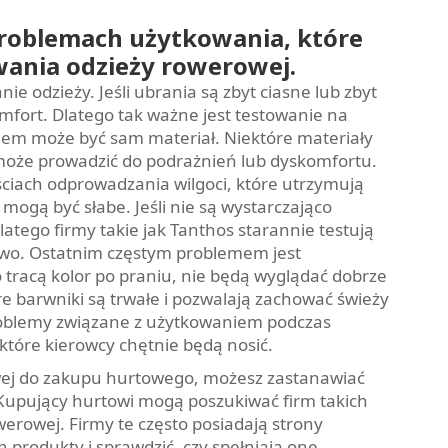
roblemach użytkowania, które
ania odzieży rowerowej.
 odzieży. Jeśli ubrania są zbyt ciasne lub zbyt
mfort. Dlatego tak ważne jest testowanie na
em może być sam materiał. Niektóre materiały
 może prowadzić do podrażnień lub dyskomfortu.
ściach odprowadzania wilgoci, które utrzymują
mogą być słabe. Jeśli nie są wystarczająco
tego firmy takie jak Tanthos starannie testują
atwo. Ostatnim częstym problemem jest
 tracą kolor po praniu, nie będą wyglądać dobrze
óre barwniki są trwałe i pozwalają zachować świeży
roblemy związane z użytkowaniem podczas
które kierowcy chętnie będą nosić.
rowej do zakupu hurtowego, możesz zastanawiać
Kupujący hurtowi mogą poszukiwać firm takich
owerowej. Firmy te często posiadają strony
 produkty i sprawdzić, czy spełniają one