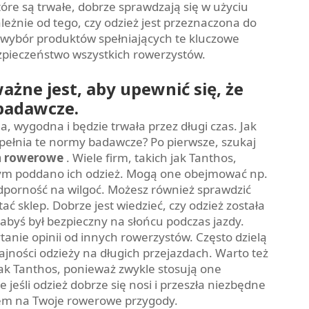
e są trwałe, dobrze sprawdzają się w użyciu
leżnie od tego, czy odzież jest przeznaczona do
, wybór produktów spełniających te kluczowe
zpieczeństwo wszystkich rowerzystów.
żne jest, aby upewnić się, że
badawcze.
, wygodna i będzie trwała przez długi czas. Jak
spełnia te normy badawcze? Po pierwsze, szukaj
ia rowerowe
. Wiele firm, takich jak Tanthos,
rym poddano ich odzież. Mogą one obejmować np.
dporność na wilgoć. Możesz również sprawdzić
ć sklep. Dobrze jest wiedzieć, czy odzież została
byś był bezpieczny na słońcu podczas jazdy.
anie opinii od innych rowerzystów. Często dzielą
jności odzieży na długich przejazdach. Warto też
jak Tanthos, ponieważ zwykle stosują one
 jeśli odzież dobrze się nosi i przeszła niezbędne
rem na Twoje rowerowe przygody.