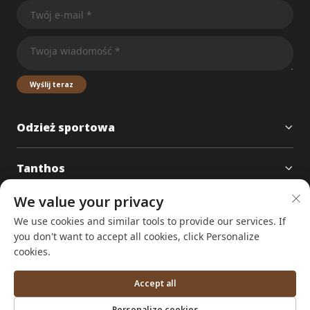
Wyślij teraz
Odzież sportowa
Tanthos
We value your privacy
Kontakt
We use cookies and similar tools to provide our services. If
ADD：Pokój 1108, Budynek 1, nr 7 Jinan South Street, dzielnica Jinan, Zhuji, Zheji
you don't want to accept all cookies, click Personalize
ang, Chiny
cookies.
[email protected]
+86-17758021716
Accept all
Personalize cookies