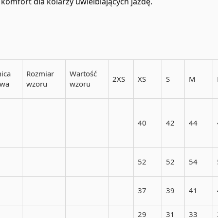
komfort dla kolarzy uwielbiających jazdę.
ica
Rozmiar
Wartość
2XS
XS
S
M
owa
wzoru
wzoru
40
42
44
52
52
54
37
39
41
29
31
33