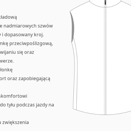
akładową
rcie nadmiarowych szwów
 i dopasowany kroj.
umkę przeciwpoślizgową,
ijaniu się oraz
werze.
słonkę
rt oraz zapobiegającą
yskomfortowi
do tyłu podczas jazdy na
u zwiększenia