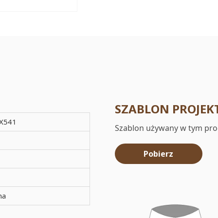
SZABLON PROJEK
X541
Szablon używany w tym pro
Pobierz
na