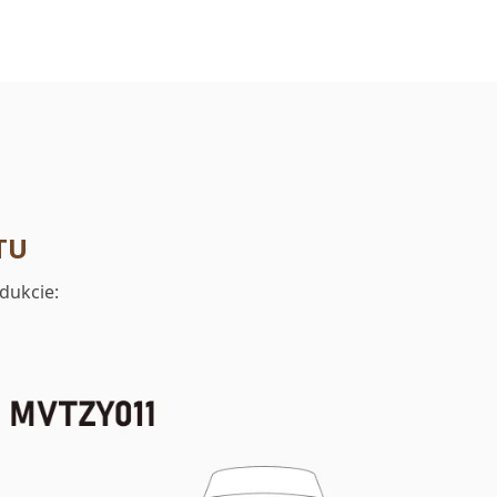
TU
dukcie: