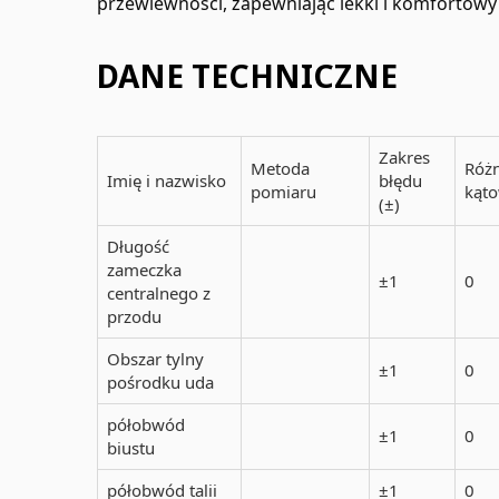
przewiewności, zapewniając lekki i komfortowy 
DANE TECHNICZNE
Zakres
Metoda
Różn
Imię i nazwisko
błędu
pomiaru
kąt
(±)
Długość
zameczka
±1
0
centralnego z
przodu
Obszar tylny
±1
0
pośrodku uda
półobwód
±1
0
biustu
półobwód talii
±1
0