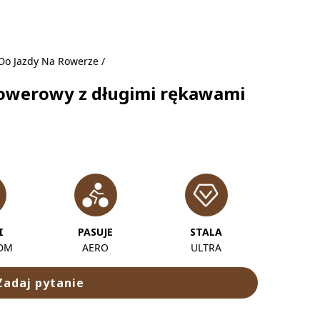
Do Jazdy Na Rowerze
/
owerowy z długimi rękawami
I
PASUJE
STALA
ODM
AERO
ULTRA
Zadaj pytanie