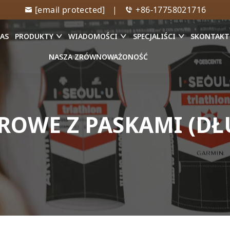
[email protected]
|
+86-17758021716
NAS
PRODUKTY
WIADOMOŚCI
SPECJALIŚCI
SKONTAKTU
NASZA ZRÓWNOWAŻONOŚĆ
OWE Z PASKAMI (DŁ