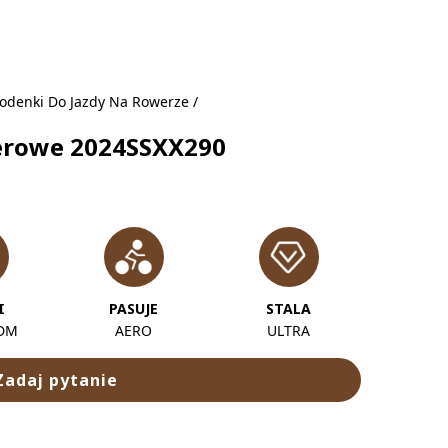
odenki Do Jazdy Na Rowerze
/
erowe 2024SSXX290
I
PASUJE
STALA
ODM
AERO
ULTRA
Zadaj pytanie