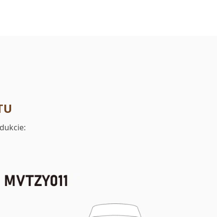
TU
dukcie: