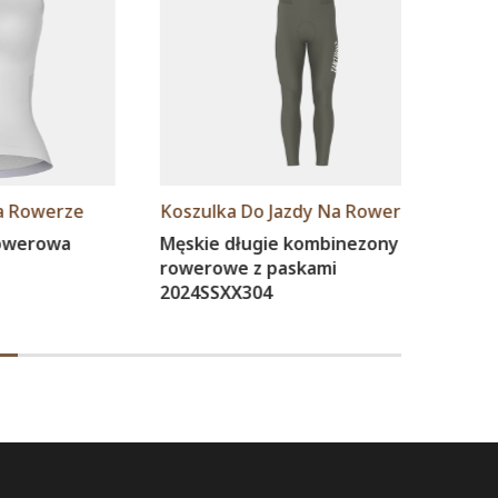
erze
Koszulka Do Jazdy Na Rowerze
Koszu
owa
Męskie długie kombinezony
Damsk
rowerowe z paskami
2025S
2024SSXX304