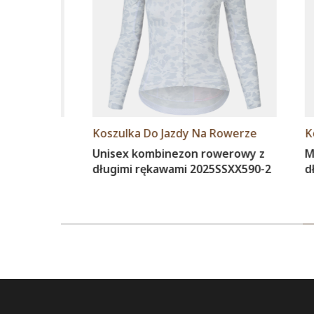
rze
Koszulka Do Jazdy Na Rowerze
Koszul
zon
Unisex kombinezon rowerowy z
Męski 
długimi rękawami 2025SSXX590-2
długim