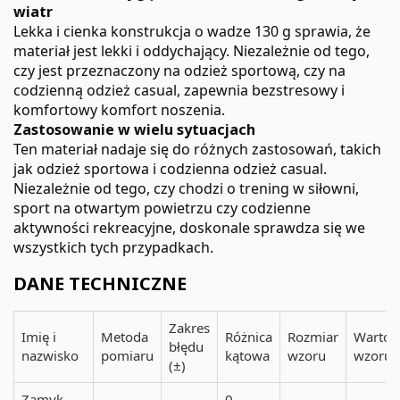
wiatr
Lekka i cienka konstrukcja o wadze 130 g sprawia, że
materiał jest lekki i oddychający. Niezależnie od tego,
czy jest przeznaczony na odzież sportową, czy na
codzienną odzież casual, zapewnia bezstresowy i
komfortowy komfort noszenia.
Zastosowanie w wielu sytuacjach
Ten materiał nadaje się do różnych zastosowań, takich
jak odzież sportowa i codzienna odzież casual.
Niezależnie od tego, czy chodzi o trening w siłowni,
sport na otwartym powietrzu czy codzienne
aktywności rekreacyjne, doskonale sprawdza się we
wszystkich tych przypadkach.
DANE TECHNICZNE
Zakres
Imię i
Metoda
Różnica
Rozmiar
Wartoś
błędu
nazwisko
pomiaru
kątowa
wzoru
wzoru
(±)
Zamyk
0