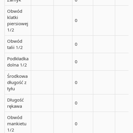
Obwód
klatki
0
piersiowej
1/2
Obwód
0
talii 1/2
Podkładka
0
dolna 1/2
Środkowa
długość z
0
tyłu
Długość
0
rękawa
Obwód
mankietu
0
1/2