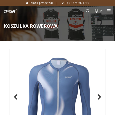
[email protected]
|
+86-17758021716
PL
KOSZULKA ROWEROWA