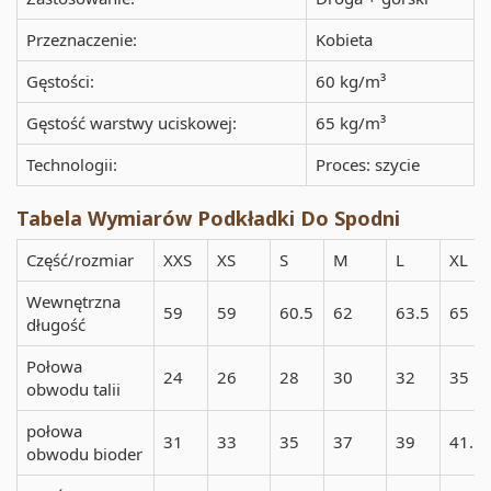
Przeznaczenie:
Kobieta
Gęstości:
60 kg/m³
Gęstość warstwy uciskowej:
65 kg/m³
Technologii:
Proces: szycie
Tabela Wymiarów Podkładki Do Spodni
Część/rozmiar
XXS
XS
S
M
L
XL
Wewnętrzna
59
59
60.5
62
63.5
65
długość
Połowa
24
26
28
30
32
35
obwodu talii
połowa
31
33
35
37
39
41.5
obwodu bioder