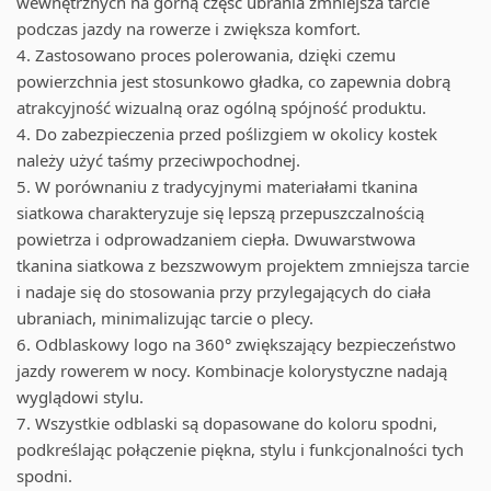
wewnętrznych na górną część ubrania zmniejsza tarcie
podczas jazdy na rowerze i zwiększa komfort.
4. Zastosowano proces polerowania, dzięki czemu
powierzchnia jest stosunkowo gładka, co zapewnia dobrą
atrakcyjność wizualną oraz ogólną spójność produktu.
4. Do zabezpieczenia przed poślizgiem w okolicy kostek
należy użyć taśmy przeciwpochodnej.
5. W porównaniu z tradycyjnymi materiałami tkanina
siatkowa charakteryzuje się lepszą przepuszczalnością
powietrza i odprowadzaniem ciepła. Dwuwarstwowa
tkanina siatkowa z bezszwowym projektem zmniejsza tarcie
i nadaje się do stosowania przy przylegających do ciała
ubraniach, minimalizując tarcie o plecy.
6. Odblaskowy logo na 360° zwiększający bezpieczeństwo
jazdy rowerem w nocy. Kombinacje kolorystyczne nadają
wyglądowi stylu.
7. Wszystkie odblaski są dopasowane do koloru spodni,
podkreślając połączenie piękna, stylu i funkcjonalności tych
spodni.