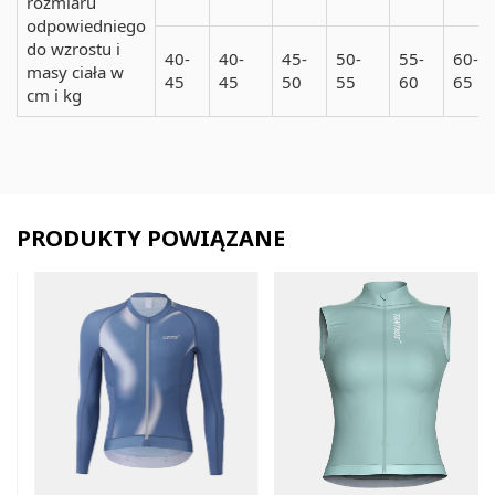
rozmiaru
odpowiedniego
do wzrostu i
40-
40-
45-
50-
55-
60-
masy ciała w
45
45
50
55
60
65
cm i kg
PRODUKTY POWIĄZANE