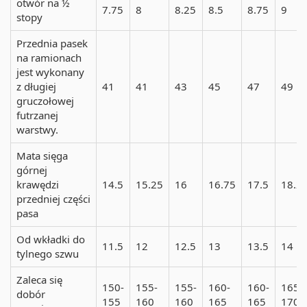
otwór na ½
7.75
8
8.25
8.5
8.75
9
stopy
Przednia pasek
na ramionach
jest wykonany
z długiej
41
41
43
45
47
49
gruczołowej
futrzanej
warstwy.
Mata sięga
górnej
krawędzi
14.5
15.25
16
16.75
17.5
18.2
przedniej części
pasa
Od wkładki do
11.5
12
12.5
13
13.5
14
tylnego szwu
Zaleca się
150-
155-
155-
160-
160-
165-
dobór
155
160
160
165
165
170