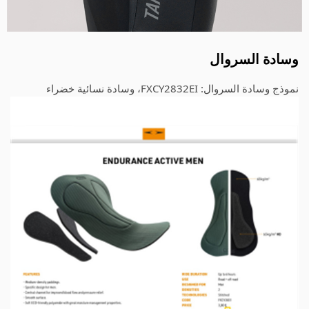
وسادة السروال
نموذج وسادة السروال: FXCY2832EI، وسادة نسائية خضراء