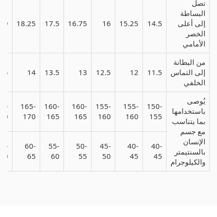
تصل
البساطة
إلى أعلى
14.5
15.25
16
16.75
17.5
18.25
19
الخصر
الأمامي
من البطانة
إلى التماس
11.5
12
12.5
13
13.5
14
4.5
الخلفي
يُوصى
65-
165-
160-
160-
155-
155-
150-
باستخدامها
70
170
165
165
160
160
155
بما يتناسب
مع جسم
الإنسان
65-
60-
55-
50-
45-
40-
40-
بالسنتيمتر
70
65
60
55
50
45
45
والكيلوجرام