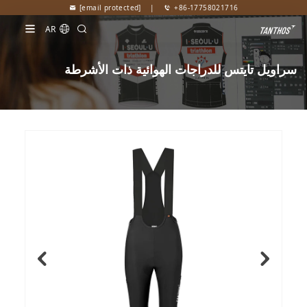
[email protected]
|
+86-17758021716
AR
سراويل تايتس للدراجات الهوائية ذات الأشرطة