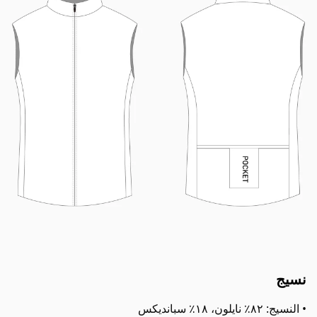
نسيج
• النسيج: ٨٢٪ نايلون، ١٨٪ سبانديكس