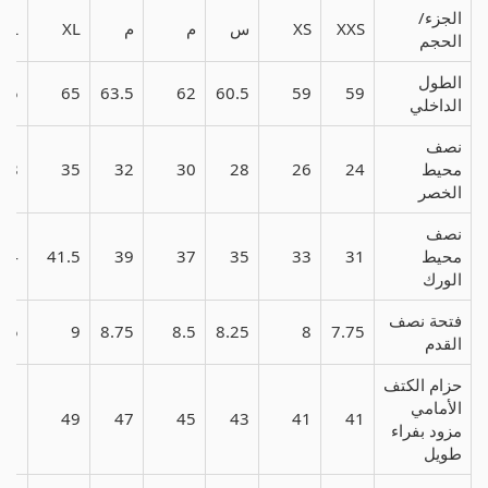
الجزء/
XXS
XS
س
م
م
XL
XL
الحجم
الطول
6.5
65
63.5
62
60.5
59
59
الداخلي
نصف
محيط
24
26
28
30
32
35
38
الخصر
نصف
محيط
31
33
35
37
39
41.5
44
الورك
فتحة نصف
9.5
9
8.75
8.5
8.25
8
7.75
القدم
حزام الكتف
الأمامي
51
49
47
45
43
41
41
مزود بفراء
طويل