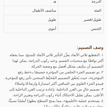
الدرجة
هـ
الفئة
مناشف الأطفال
طويل/قصير
طويل
الجنس
أنثوي
وصف التصميم:
١. التقطيع ثلاثي الأبعاد يعزِّز التأثير ثلاثي الأبعاد للمنتج، مما يجعله
أكثر توافقًا مع منحنيات الجسم. وعند ركوب الدراجة، يمكن لهذا
التصميم أن يتكيف بشكل أفضل مع وضعية الحركة.
٢. تم تصميم الجزء الخلفي من المؤخرة خصيصًا بـ«خط رفع
المؤخرة»، حيث يُحقّق التصميم المُخيَّط المنحني تأثير رفع للمؤخرة،
فيبدو الجزء العلوي من الساقين أكثر استدارةً وارتفاعًا وامتلاءً.
٣. تصميم خالٍ من الغرز الداخلية: بإعادة ترتيب الغرز الداخلية إلى
الأعلى، يمكن تقليل الاحتكاك أثناء ركوب الدراجة وتعزيز الراحة.
٤. يستخدم عملية «التلميع»، مما يمنح السطح مظهرًا أملسًا نسبيًّا،
وجاذبية جمالية عالية، وتكاملًا عامًّا ممتازًا.