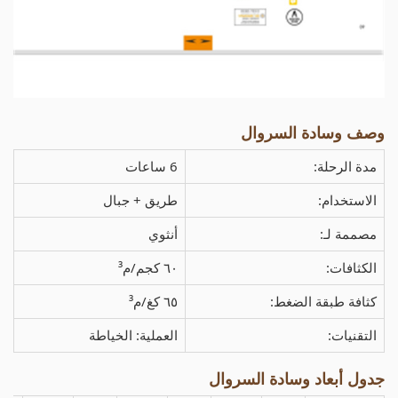
وصف وسادة السروال
مدة الرحلة:
6 ساعات
الاستخدام:
طريق + جبال
مصممة لـ:
أنثوي
الكثافات:
٦٠ كجم/م³
كثافة طبقة الضغط:
٦٥ كغ/م³
التقنيات:
العملية: الخياطة
جدول أبعاد وسادة السروال