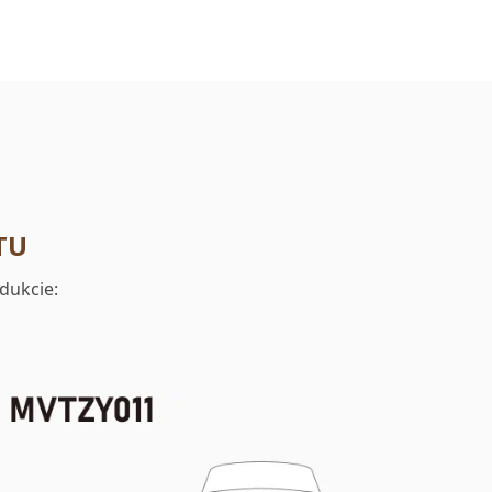
TU
dukcie: