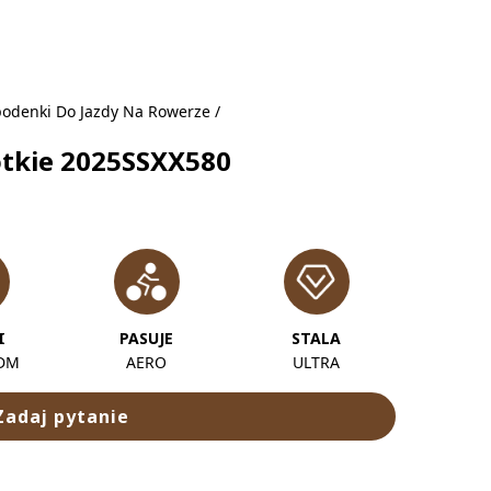
podenki Do Jazdy Na Rowerze
/
ótkie 2025SSXX580
I
PASUJE
STALA
ODM
AERO
ULTRA
Zadaj pytanie