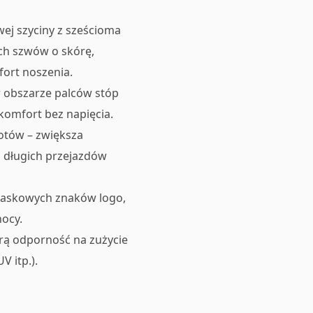
wej szyciny z sześcioma
ch szwów o skórę,
ort noszenia.
 w obszarze palców stóp
komfort bez napięcia.
otów – zwiększa
 długich przejazdów
laskowych znaków logo,
ocy.
brą odporność na zużycie
 itp.).