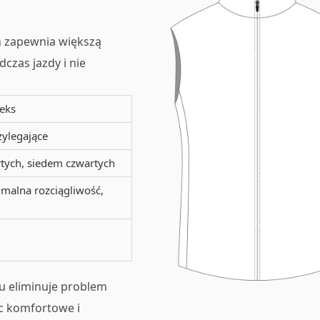
h zapewnia większą
zas jazdy i nie
eks
ylegające
rtych, siedem czwartych
imalna rozciągliwość,
u eliminuje problem
c komfortowe i