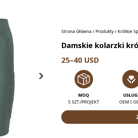
Strona Główna
/
Produkty
/
Krótkie S
Damskie kolarzki kr
25–40 USD
MOQ
USŁUG
5 SZT./PROJEKT
OEM I 