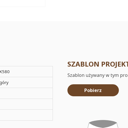
SZABLON PROJEK
X580
Szablon używany w tym pro
góry
Pobierz