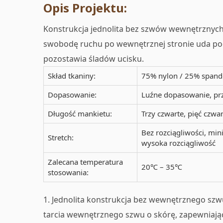
Opis Projektu:
Konstrukcja jednolita bez szwów wewnętrznyc
swobodę ruchu po wewnętrznej stronie uda podc
pozostawia śladów ucisku.
Skład tkaniny:
75% nylon / 25% spand
Dopasowanie:
Luźne dopasowanie, prz
Długość mankietu:
Trzy czwarte, pięć czwa
Bez rozciągliwości, min
Stretch:
wysoka rozciągliwość
Zalecana temperatura
20℃ – 35℃
stosowania:
1. Jednolita konstrukcja bez wewnętrznego szw
tarcia wewnętrznego szwu o skórę, zapewniają