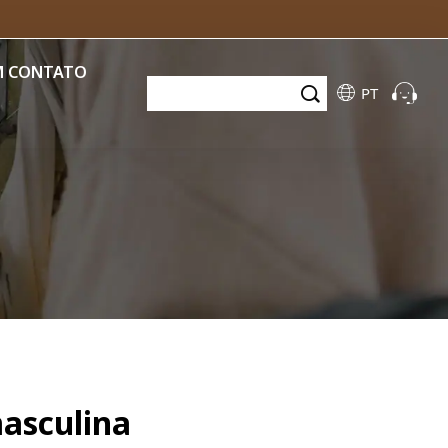
M CONTATO
PT
asculina