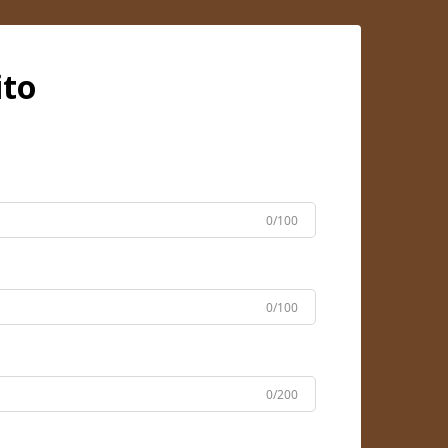
ito
0/100
0/100
0/200