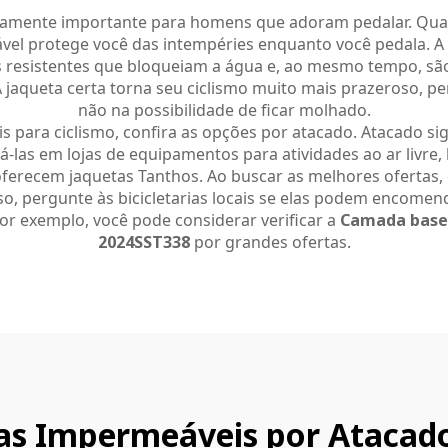
emamente importante para homens que adoram pedalar. Qua
vel protege você das intempéries enquanto você pedala. A
is resistentes que bloqueiam a água e, ao mesmo tempo, são 
A jaqueta certa torna seu ciclismo muito mais prazeroso, 
não na possibilidade de ficar molhado.
 para ciclismo, confira as opções por atacado. Atacado s
las em lojas de equipamentos para atividades ao ar livre, lo
ferecem jaquetas Tanthos. Ao buscar as melhores ofertas,
, pergunte às bicicletarias locais se elas podem encomend
or exemplo, você pode considerar verificar a
Camada base 
2024SST338
por grandes ofertas.
as Impermeáveis por Atacado