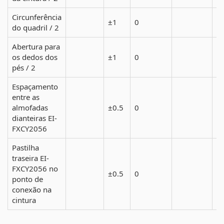
Circunferência
±1
0
do quadril / 2
Abertura para
os dedos dos
±1
0
pés / 2
Espaçamento
entre as
almofadas
±0.5
0
dianteiras EI-
FXCY2056
Pastilha
traseira EI-
FXCY2056 no
±0.5
0
ponto de
conexão na
cintura