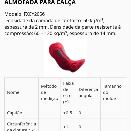
ALMOFADA PARA CALÇA
Modelo: FXCY2056
Densidade da camada de conforto: 60 kg/m³,
espessura de 2 mm. Densidade da parte resistente à
compressão: 60 + 120 kg/m³, espessura de 14 mm.
Faixa
Método
Tamanho
Va
de
Diferença
Nome
de
do
d
erro
angular
medição
molde
m
(±)
Capitão.
±0.5
0
Circunferência
±1
0
da cintura / 2