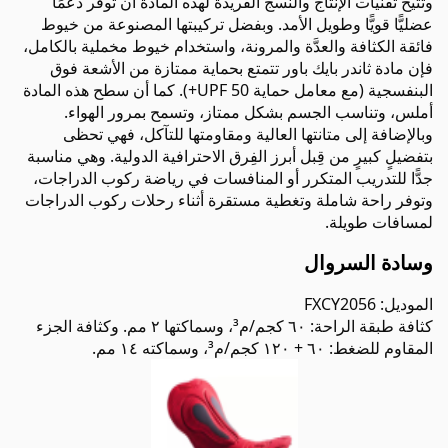
وتتيح تقنيات الإنتاج والنسج الفريدة لهذه المادة أن توفر دعمًا
عضليًّا قويًّا وطويل الأمد. وبفضل تركيبتها المصنوعة من خيوط
فائقة الكثافة والعدَّة والمرونة، واستخدام خيوط مخملية بالكامل،
فإن مادة ثاندر بايك باور تتمتع بحماية ممتازة من الأشعة فوق
البنفسجية (مع معامل حماية UPF 50+). كما أن سطح هذه المادة
أملس، وتناسب الجسم بشكل ممتاز، وتسمح بمرور الهواء.
وبالإضافة إلى متانتها العالية ومقاومتها للتآكل، فهي تحظى
بتفضيلٍ كبيرٍ من قِبل أبرز الفِرق الاحترافية الدولية. وهي مناسبة
جدًّا للتدريب المتكرر أو المنافسات في رياضة ركوب الدراجات،
وتوفر راحة شاملة وتغطية مستقرة أثناء رحلات ركوب الدراجات
لمسافات طويلة.
وسادة السروال
الموديل: FXCY2056
كثافة طبقة الراحة: ٦٠ كجم/م³، وسماكتها ٢ مم. وكثافة الجزء
المقاوم للضغط: ٦٠ + ١٢٠ كجم/م³، وسماكته ١٤ مم.