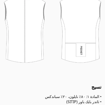
نسيج
• المادة ١: ٨٠٪ نايلون، ٢٠٪ سباندكس
• ثاندر بايك باور (SITIP)