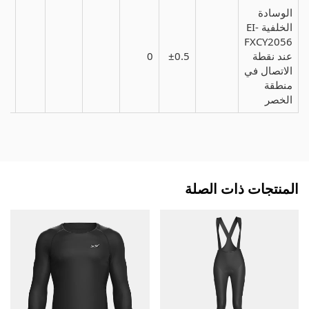
الوسادة
الخلفية EI-
FXCY2056
عند نقطة
±0.5
0
.4
الاتصال في
منطقة
الخصر
المنتجات ذات الصلة