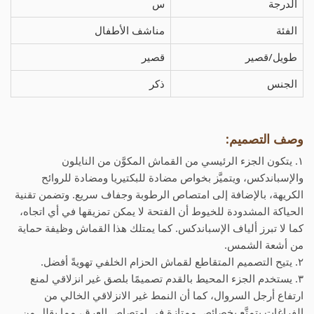
الدرجة
س
الفئة
مناشف الأطفال
طويل/قصير
قصير
الجنس
ذكر
وصف التصميم:
١. يتكون الجزء الرئيسي من القماش المكوَّن من النايلون
والإسباندكس، ويتميَّز بخواص مضادة للبكتيريا ومضادة للروائح
الكريهة، بالإضافة إلى امتصاص الرطوبة وجفاف سريع. وتضمن تقنية
الحياكة المشدودة للخيوط أن الفتحة لا يمكن تمزيقها في أي اتجاه،
كما لا تبرز ألياف الإسباندكس. كما يمتلك هذا القماش وظيفة حماية
من أشعة الشمس.
٢. يتيح التصميم المتقاطع لقماش الحزام الخلفي تهويةً أفضل.
٣. يستخدم الجزء المحيط بالقدم تصميمًا بلصق غير انزلاقي لمنع
ارتفاع أرجل السروال، كما أن النمط غير الانزلاقي الخالي من
الفراغات يتمتَّع بخصائص ممتازة في امتصاص العرق، مما يقلل من