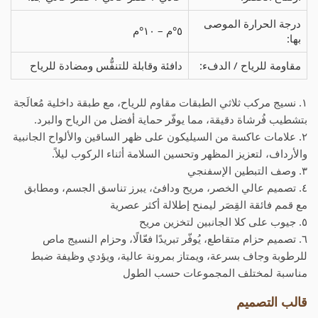
درجة الحرارة الموصى
٥°م – ١٠°م
بها:
مقاومة للرياح / الدفء:
دافئة وقابلة للتنفُّس ومضادة للرياح
١. نسيج مركب ثلاثي الطبقات مقاوم للرياح، مع طبقة داخلية مُعالَجة
بتشطيب فُرشاة دقيقة، مما يوفّر حماية أفضل من الرياح والبرد.
٢. علامات عاكسة من السيليكون على ظهر الساقين والألواح الجانبية
والأرداف، لتعزيز المظهر وتحسين السلامة أثناء الركوب ليلاً.
٣. وصف التبطين الإسفنجي
٤. تصميم عالي الخصر، مريح ودافئ، يبرز تناسق الجسم، ومطابق
مع قمم فائقة القِصَر ليمنح إطلالة أكثر عصرية
٥. جيوب على كلا الجانبين لتخزين مريح
٦. تصميم حزام متقاطع، يُوفّر تبريدًا فعّالًا، وحزام النسيج ماص
للرطوبة وجاف بسرعة، ويمتاز بمرونة عالية، ويؤدي وظيفة ضبط
مناسبة لمختلف المجموعات حسب الطول
قالب التصميم