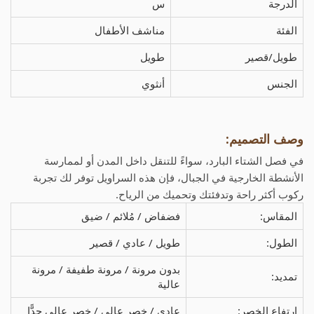
الدرجة
س
الفئة
مناشف الأطفال
طويل/قصير
طويل
الجنس
أنثوي
وصف التصميم:
في فصل الشتاء البارد، سواءً للتنقل داخل المدن أو لممارسة
الأنشطة الخارجية في الجبال، فإن هذه السراويل توفر لك تجربة
ركوب أكثر راحة وتدفئتك وتحميك من الرياح.
المقاس:
فضفاض / مُلائم / ضيق
الطول:
طويل / عادي / قصير
بدون مرونة / مرونة طفيفة / مرونة
تمديد:
عالية
ارتفاع الخصر:
عادي / خصر عالي / خصر عالي جدًّا