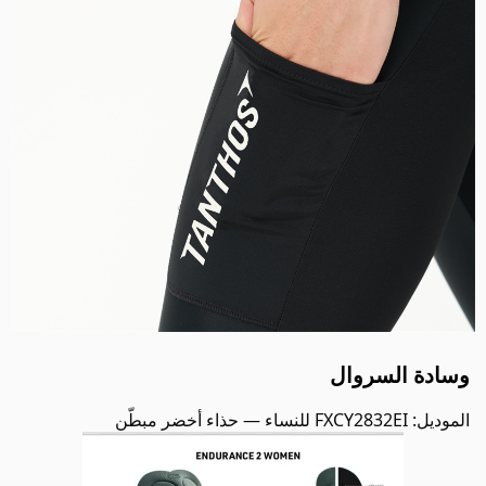
وسادة السروال
الموديل: FXCY2832EI للنساء — حذاء أخضر مبطّن