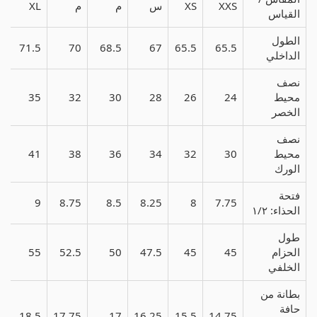
XXS
XS
س
م
م
XL
L
القياس
الطول
3
71.5
70
68.5
67
65.5
65.5
الداخلي
نصف
محيط
24
26
28
30
32
35
8
الخصر
نصف
محيط
30
32
34
36
38
41
4
الورك
فتحة
5
9
8.75
8.5
8.25
8
7.75
الحذاء: ١/٢
طول
الحزام
45
45
47.5
50
52.5
55
5
الخلفي
بطانة من
حافة
5
18.5
17.75
17
16.25
15.5
14.75