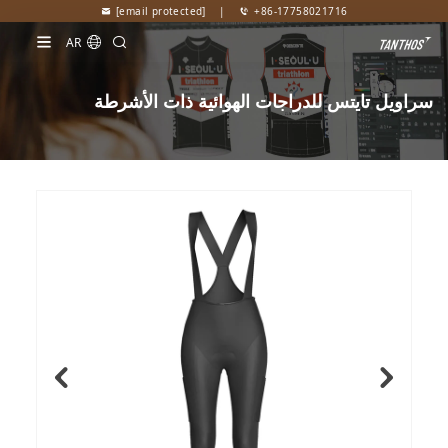
[email protected]
|
+86-17758021716
AR
سراويل تايتس للدراجات الهوائية ذات الأشرطة