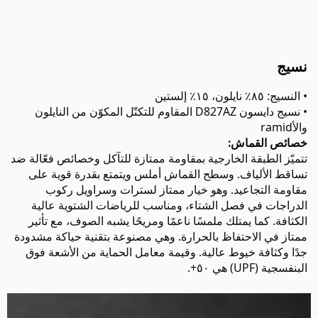
نسيج
• النسيج: ٨٥٪ نايلون، ١٥٪ إلستين
• نسيج دايسون D827AZ المقاوم للتكتّل المكوّن من النايلون
والأramid
خصائص القماش:
تتميّز الطبقة الخارجية بمقاومة ممتازة للتآكل وخصائص فعّالة ضد
تساقط الألياف. وسطح القماش أملس ويتمتع بقدرة قوية على
مقاومة التجاعيد. وهو خيار ممتاز لسترات وسراويل ركوب
الدراجات في فصل الشتاء، ومناسب للرياضات الشتوية عالية
الكثافة. كما يمتلك ملمسًا ناعمًا ومريحًا يشبه الصوف، مع تأثير
ممتاز في الاحتفاظ بالحرارة. وهي مصنوعة بتقنية حياكة مشدودة
جدًا وكثافة خيوط عالية. وقيمة معامل الحماية من الأشعة فوق
البنفسجية (UPF) هي ٥٠+.