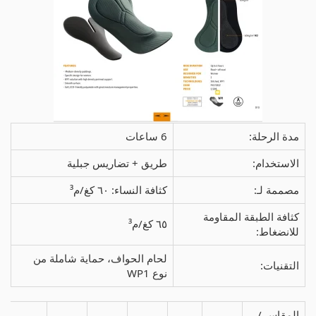
مدة الرحلة:
6 ساعات
الاستخدام:
طريق + تضاريس جبلية
مصممة لـ:
كثافة النساء: ٦٠ كغ/م³
كثافة الطبقة المقاومة
٦٥ كغ/م³
للانضغاط:
لحام الحواف، حماية شاملة من
التقنيات:
نوع WP1
المقاس /