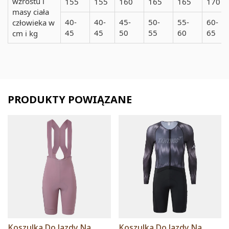
wzrostu i
155
155
160
165
165
170
masy ciała
40-
40-
45-
50-
55-
60-
człowieka w
45
45
50
55
60
65
cm i kg
PRODUKTY POWIĄZANE
Koszulka Do Jazdy Na
Koszulka Do Jazdy Na