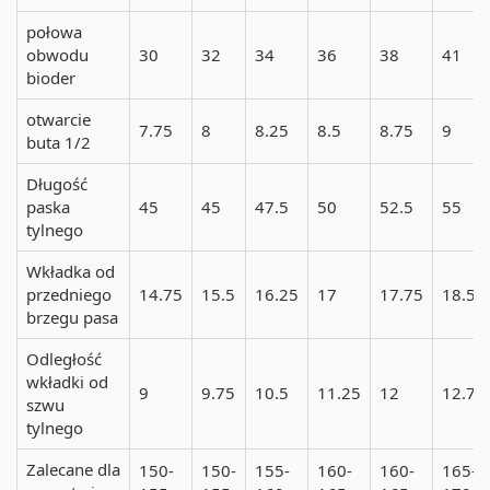
połowa
obwodu
30
32
34
36
38
41
bioder
otwarcie
7.75
8
8.25
8.5
8.75
9
buta 1/2
Długość
paska
45
45
47.5
50
52.5
55
tylnego
Wkładka od
przedniego
14.75
15.5
16.25
17
17.75
18.5
brzegu pasa
Odległość
wkładki od
9
9.75
10.5
11.25
12
12.75
szwu
tylnego
Zalecane dla
150-
150-
155-
160-
160-
165-