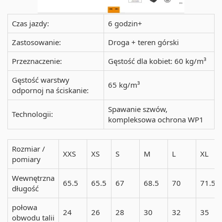
Czas jazdy:
6 godzin+
Zastosowanie:
Droga + teren górski
Przeznaczenie:
Gęstość dla kobiet: 60 kg/m³
Gęstość warstwy
65 kg/m³
odpornoj na ściskanie:
Spawanie szwów,
Technologii:
kompleksowa ochrona WP1
Rozmiar /
XXS
XS
S
M
L
XL
pomiary
Wewnętrzna
65.5
65.5
67
68.5
70
71.5
długość
połowa
24
26
28
30
32
35
obwodu talii