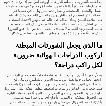
إن العناية بالسراويل المبطنة للدراجات الهوائية أمرٌ مهمٌ إذا أردت أن تدوم
لفترة طويلة. أولًا، اقرأ دائمًا ملصق العناية المُرفق بها؛ فهو يوضح طريقة
الغسل والتجفيف الصحيحة. ومعظم هذه السراويل يمكن غسلها في
الغسالة، لكن استخدم الماء البارد ودورة الغسل اللطيفة، وذلك للحفاظ
على سلامة النسيج وبقاء البطانة في حالة جيدة. ومن الأفضل استخدام
صابون لطيف، إذ قد تتسبب المنظفات القوية في تلف النسيج وتسريع
عملية البلى. وبعد الغسل، لا تستخدم مجفف الملابس، بل علِّق السروال
ليجف طبيعيًّا بدلًا من ذلك؛ فهذا يمنع تلف البطانة ويحافظ على شكلها.
ما الذي يجعل الشورتات المبطنة
لركوب الدراجات الهوائية ضرورية
لكل راكب دراجة؟
وتذكَّر نصيحةً أخرى: تجنَّب استخدام مُناعمات الأقمشة. فعلى الرغم من
رائحتها الجذابة، فإنها تقلل من قابلية السروال للتنفُّس، وبالتالي لن
تساعدك في التبريد أثناء الركوب. وإذا ظهرت بقع، فنظِّفها فورًا باستخدام
كمية صغيرة من الصابون والماء، ثم اشطفها بلطف. وهكذا تبقى السراويل
نظيفة وجديدة المظهر. وافحص السروال بانتظام بحثًا عن علامات البلى،
مثل الخيوط المفككة أو الثقوب، وأصلح أي عيبٍ فورًا لمنع تفاقمه.
وأخيرًا، احفظ السروال في مكان بارد وجاف بعيدًا عن أشعة الشمس