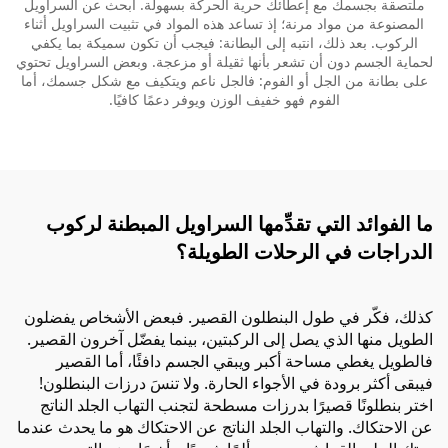
ملتصقة بجسمك مع إعطائك حرية الحركة بسهولة. ابحث عن السراويل
المصنوعة من مواد مرنة؛ إذ تساعد هذه المواد في تثبيت السراويل أثناء
الركوب. بعد ذلك، انتبه إلى البطانة: فيجب أن تكون سميكة بما يكفي
لحماية الجسم دون أن تشعر بأنها ثقيلة أو مزعجة. وبعض السراويل تحتوي
على بطانة من الجل أو الفوم: فالجل ناعم ويتكيف مع شكل جسمك، أما
الفوم فهو خفيف الوزن ويوفر دعمًا كافيًا.
ما الفوائد التي تقدِّمها السراويل المبطنة لركوب
الدراجات في الرحلات الطويلة؟
كذلك، فكّر في طول البنطلون القصير. فبعض الأشخاص يفضلون
الطويل منها الذي يصل إلى الركبتين، بينما يفضّل آخرون القصير.
فالطويل يغطي مساحة أكبر ويبقي الجسم دافئًا، أما القصير
فيبقى أكثر برودة في الأجواء الحارة. ولا تنسَ درزات البنطلون!
اختر بنطلونًا قصيرًا بدرزات مسطحة لتجنب التهاب الجلد الناتج
عن الاحتكاك. والتهاب الجلد الناتج عن الاحتكاك هو ما يحدث عندما