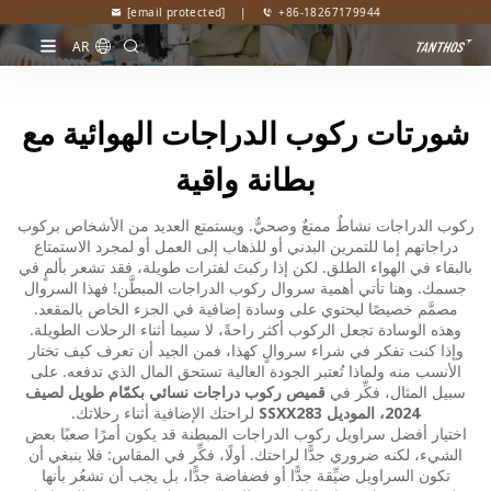
[email protected]
|
+86-18267179944
AR
شورتات ركوب الدراجات الهوائية مع
بطانة واقية
ركوب الدراجات نشاطٌ ممتعٌ وصحيٌّ. ويستمتع العديد من الأشخاص بركوب
دراجاتهم إما للتمرين البدني أو للذهاب إلى العمل أو لمجرد الاستمتاع
بالبقاء في الهواء الطلق. لكن إذا ركبتَ لفترات طويلة، فقد تشعر بألمٍ في
جسمك. وهنا تأتي أهمية سروال ركوب الدراجات المبطَّن! فهذا السروال
مصمَّم خصيصًا ليحتوي على وسادة إضافية في الجزء الخاص بالمقعد.
وهذه الوسادة تجعل الركوب أكثر راحةً، لا سيما أثناء الرحلات الطويلة.
وإذا كنت تفكر في شراء سروالٍ كهذا، فمن الجيد أن تعرف كيف تختار
الأنسب منه ولماذا تُعتبر الجودة العالية تستحق المال الذي تدفعه. على
سبيل المثال، فكِّر في
قميص ركوب دراجات نسائي بكمّام طويل لصيف
2024، الموديل SSXX283
لراحتك الإضافية أثناء رحلاتك.
اختيار أفضل سراويل ركوب الدراجات المبطنة قد يكون أمرًا صعبًا بعض
الشيء، لكنه ضروري جدًّا لراحتك. أولًا، فكِّر في المقاس: فلا ينبغي أن
تكون السراويل ضيِّقة جدًّا أو فضفاضة جدًّا، بل يجب أن تشعُر بأنها