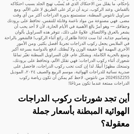
بإحكام، ما يقلل من الاحتكاك الذي قد يُسبِّب تهيج الجلد بسبب احتكاكه
بالقماش. وعند الركوب، تريد أن تركز على الطريق لا على الألم. ومع
سراويل تانثوس المبطنة، ستستمتع بدورة الدراجات أكثر من أي وقت
مضى. فهي مصنوعة من مواد ناعمة وقابلة للتنفس، تحافظ على برودتك
وجفافك — وهو أمرٌ بالغ الأهمية في الأيام الحارة، لأن لا أحد يحب أن
يشعر بالعرق والالتصاق. علاوةً على ذلك، تتوفر هذه السراويل بألوان
وتصاميم جذابة، لذا ست lucu ظاهرك رائع أثناء الركوب! فالشعور بالراحة
في الملابس يجعل ركوب الدراجات تجربةً أفضل بكثير. ومن الأمور
الأخرى المهمة أنها خفيفة الوزن ولا تُبطئك. ادفع بالدواسة بسرعة أكبر
وتمتع بالحرية الكاملة. وبشكل عام، فإن السراويل المبطنة تغيّر تمامًا
شعورك أثناء ركوب الدراجات: فهي تقلل الألم، وتحافظ على برودتك،
وتمنحك مظهرًا أنيقًا. لذا إن كنت تحب ركوب الدراجات، فاحصل على
صدرية نسائية للدراجات الهوائية، موسم الربيع والصيف ٢٠٢٤، الموديل
2024SSZ255
من تانثوس. لاحظ كم يمكن أن تكون رياضة ركوب
الدراجات ممتعة عندما تكون مرتاحًا!
أين تجد شورتات ركوب الدراجات
الهوائية المبطنة بأسعار جملة
معقولة؟