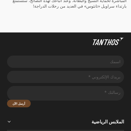
المباشرة لحماية النسيج والبطانة. وعند اتباعك لهذه النصائح، ستستمتع
بارتداء سراويل «تانثوس» في العديد من رحلات الدراجة!
أرسل الآن
الملابس الرياضية