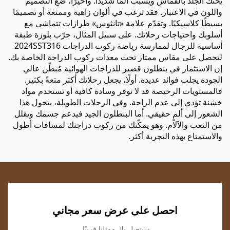
يحتك الجلد بالقماش ويسبب ألمًا شديدًا. وأخيرًا، ضع التصميم
واللون في الاعتبار. فقد ترغب في ألوان زاهية وممتعة أو تصميمًا
بسيطًا كلاسيكيًا. وتقدّم علامة «تانثوس» طرازات تتماشى مع
أسلوبك واحتياجات رحلاتك. على سبيل المثال، جرّب
بلوزة طبقة
أساسية للرجال لممارسة رياضة ركوب الدراجات 2024SST316
لتحصل على مقاس ممتاز تحت معدات ركوب الدراجة الخاصة بك.
إن الاستثمار في بنطلون قصير للدراجات الهوائية مُبطّن عالي
الجودة يجلب فوائد عديدة. أولًا، يجعل رحلاتك أكثر متعةً بكثير.
فالمستويات الرخيصة قد لا توفر وسادة كافية أو تستخدم مواد
خشنة تؤدي إلى عدم الراحة. وفي الرحلات الطويلة، يتحول هذا
الشعور إلى ألمٍ حقيقي. أما البنطلون الجيد فيدعم جسمك ويقلل
من التعب والآلام. وهو يمكّنك من ركوب دراجتك لمسافات أطول
والاستمتاع بهذه التجربة أكثر.
احصل على عرض سعر مجاني
سيتصل بك ممثلنا قريبًا.