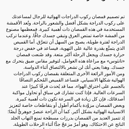
تم تصميم قمصان ركوب الدراجات الهوائية للرجال لمساعدتك
على ركوب الدراجة بشكل أفضل والشعور بالراحة. وتُعد الأقمشة
المستخدمة في هذه القمصان ذات أهمية كبيرة. فمعظمها مصنوع
من أقمشة خاصة تمتص العرق وتبقي جسدك جافًّا. وعندما تركب
الدراجة لفترة طويلة، يصبح من السهل أن تتعرَّق. أما القميص
الذي يتمتَّع بقدرة عالية على التهوية، فيساعد في خفض درجة
حرارة جسدك ويجعل الرحلة أكثر متعة. وقد صُنعت قمصان
«تانثوس» مع مراعاة هذه العوامل، لتوفير مقاس ضيق يتحرك مع
جسدك. وهذا يعني أنك لن تشعر بالالتصاق أثناء الدواسة.
ومن الأمور الرائعة الأخرى المتعلقة بقمصان ركوب الدراجات
الهوائية شكلها الانسيابي. فتساعد القميص المُحكم التصاقًا
بالجسم على اختراق الهواء، مما قد يُحدث فرقًا كبيرًا عند
السرعات العالية. فإذا كنت تشارك في سباق أو تحاول مواكبة
أصدقائك، فإن كل زيادة في السرعة تكون ذات أهمية كبيرة.
وبعض القمصان مزوَّدة بأكمام أطول أو بتقاطعات خاصة لتعزيز
الانسيابية الهوائية بشكل أكبر. كما أن الراحة عنصرٌ جوهريٌّ أيضًا؛
إذ تتميز العديد من القمصان بدرزات مسطحة تمنع التهاب الجلد
الناتج عن الاحتكاك، وهو أمرٌ مزعجٌ جدًّا أثناء الرحلات الطويلة.