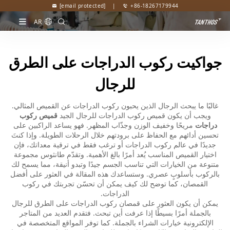
[email protected]
|
+86-18267179944
AR
جواكيت ركوب الدراجات على الطرق
للرجال
غالبًا ما يبحث الرجال الذين يحبون ركوب الدراجات عن القميص المثالي.
ويجب أن يكون قميص ركوب الدراجات للرجال الجيد
قميص ركوب
دراجات
مريحًا وخفيف الوزن وجذّاب المظهر. فهو يساعد الراكبين على
تحسين أدائهم مع الحفاظ على برودتهم خلال الرحلات الطويلة. وإذا كنتَ
جديدًا في عالم ركوب الدراجات أو ترغب فقط في ترقية معداتك، فإن
اختيار القميص المناسب يُعد أمرًا بالغ الأهمية. وتقدّم طانثوس مجموعة
متنوعة من الخيارات التي تناسب الجسم جيدًا وتبدو أنيقة، مما يسمح لك
بالركوب بأسلوبٍ عصري. وستساعدك هذه المقالة في العثور على أفضل
القمصان، كما توضح لك كيف يمكن أن تحسّن تجربتك في ركوب
الدراجات.
يمكن أن يكون العثور على قمصان ركوب الدراجات على الطرق للرجال
بالجملة أمرًا بسيطًا إذا عرفت أين تبحث. فتقدم العديد من المتاجر
الإلكترونية خيارات الشراء بالجملة. كما توفر المواقع المتخصصة في