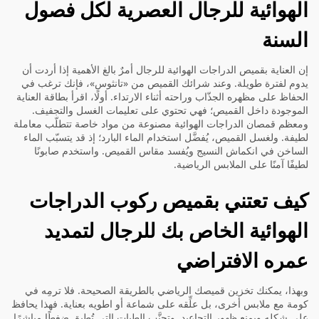
الهوائية للرجال العصرية لكل فصول
السنة
إن العناية بقميص الدراجات الهوائية للرجال أمرٌ بالغ الأهمية إذا أردت أن
يدوم لفترة طويلة. وعند شرائك القميص من «تانثوس»، فإنك ترغب في
الحفاظ على مظهره الجذّاب وراحته أثناء الارتداء. أولًا، اقرأ بطاقة العناية
الموجودة داخل القميص؛ فهي تحتوي على تعليمات الغسل والتجفيف.
ومعظم قمصان الدراجات الهوائية مصنوعة من مواد خاصة تتطلّب معاملة
لطيفة. ولغسل القميص، يُفضَّل استخدام الماء البارد؛ إذ قد يتسبّب الماء
الساخن في انكماش النسيج ويُفسد مقاس القميص. واستخدم صابونًا
لطيفًا آمنًا على الملابس الرياضية.
كيف تعتني بقميص ركوب الدراجات
الهوائية الخاص بك للرجال لتمديد
عمره الافتراضي
وبهذا، يمكنك تخزين قميصك الرياضي بالطريقة الصحيحة. فلا ترمِه في
كومة مع ملابس أخرى، بل علِّقه على شماعة أو اطويه بعناية. فهذا يحافظ
على شكله ويمنع ظهور التجاعيد. وتجنَّب الطيات التي تُطبِق ضغطًا مباشرًا