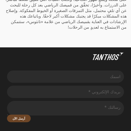
على الدرزات. وأخيرًا، تحقَّق من قميصك الرياضي بعد كل رحلة للبحث
عن أي تلفٍ محتمل، مثل التمزقات الصغيرة أو الخيوط المفكوكة. وإصلاح
هذه المشكلات مبكرًا قد يجنبك مشكلات أكبر لاحقًا. وباتباعك هذه
الإرشادات في العناية بقميصك الرياضي من علامة «تانثوس»، ستتمكن
من الاستمتاع به لعديدٍ من الرحلات!
أرسل الآن