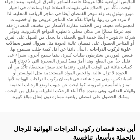
الملابس الرياضية غالبًا عروضًا خاصة للمتاجر والفرق الرياضية. وعند إجراء
البحث، تأكَّد من الاطلاع على تقييمات العملاء؛ فهذا يساعدك في اختيار
موردٍ موثوقٍ به. وقد تتوفر القمصان أيضًا في متاجر الرياضة المحلية، لذا
لا تتردد في زيارتها. وأحيانًا تقدِّم هذه المتاجر عروض بيع أو خصومات
لمجموعات معينة. ومن الحكمة مقارنة الأسعار من مختلف المصادر؛ فقد
تجد عرضًا ممتازًا في مكان محلي لا تظهره المواقع الإلكترونية. وتوفِّر
شركة «تانثوس» أيضًا خدمة البيع بالجملة، ما يجعل من السهل على الفرق
أو المتاجر الحصول على قمصان عالية الجودة مثل
سروال قصير بحمالات
علوية لركوب الدراجات
. اسأل دائمًا عن أقل كمية طلب مسموح بها.
فبعض الموردين يشترطون طلبات كبيرة، بينما يسمح آخرون بشراء عدد
قليل جدًّا من القطع. وهذا أمرٌ مفيدٌ للفرق الصغيرة التي لا تحتاج إلى
كميات هائلة في الوقت الراهن. وعندما تجد سعرًا منخفضًا، تأكَّد من أن
الجودة لا تزال عالية. وافحص المواد المستخدمة مثل البوليستر أو
السباندكس، وهي مواد شائعة في قمصان ركوب الدراجات الهوائية لأنها
تمتاز بالتنفُّسية والمرونة. كما ابحث عن جيوب لوضع الوجبات الخفيفة
والهلام الغذائي، وهي مفيدة جدًّا أثناء الرحلات الطويلة. وبقليل من البحث،
يمكنك الحصول على قمصان رياضية ممتازة دون إنفاق مبالغ كبيرة.
أين تجد قمصان ركوب الدراجات الهوائية للرجال
بالجملة وبأسعار تنافسية