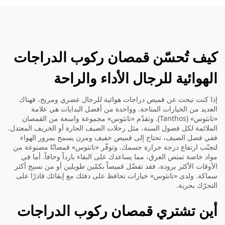
كيف تُحسّن قمصان ركوب الدراجات
الهوائية للرجال الأداء والراحة
إذا كنت تبحث عن قميص دراجات هوائية للرجال عصري ومريح، فهناك
العديد من الخيارات المتاحة. وواحدة من أفضل البدايات هي علامة
«تانثوس» (Tanthos). وتقدّم «تانثوس» مجموعة واسعة من القمصان
الملائمة لكل فصول السنة، مثل رحلات الصيف الحارة أو الخريف المعتدل.
ففي فصل الصيف، تحتاج إلى قميص خفيف ومرن يسمح بمرور الهواء
لتجنّب ارتفاع درجة حرارة جسمك. وتوفّر «تانثوس» قمصانًا مصنوعة من
مواد خاصة تمتص العرق، مما يساعدك على البقاء بارداً وجافاً. أما في
الأوقات الأكثر برودة، فقد تفضّل قميصاً بكمّين طويلين أو من نسيج أكثر
سماكة. ولدى «تانثوس» خيارات تحافظ على دفئك مع إبقائك قادرًا على
التحرّك بحرية.
أين تشتري قمصان ركوب الدراجات