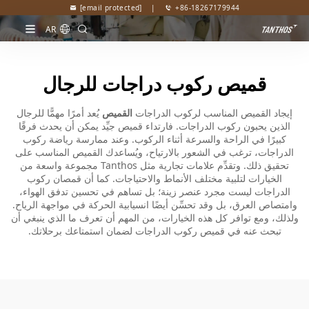
[email protected]
|
+86-18267179944
AR
قميص ركوب دراجات للرجال
إيجاد القميص المناسب لركوب الدراجات
القميص
يُعد أمرًا مهمًّا للرجال
الذين يحبون ركوب الدراجات. فارتداء قميص جيِّد يمكن أن يحدث فرقًا
كبيرًا في الراحة والسرعة أثناء الركوب. وعند ممارسة رياضة ركوب
الدراجات، ترغب في الشعور بالارتياح، ويُساعدك القميص المناسب على
تحقيق ذلك. وتقدِّم علامات تجارية مثل Tanthos مجموعة واسعة من
الخيارات لتلبية مختلف الأنماط والاحتياجات. كما أن قمصان ركوب
الدراجات ليست مجرد عنصر زينة؛ بل تساهم في تحسين تدفق الهواء،
وامتصاص العرق، بل وقد تحسِّن أيضًا انسيابية الحركة في مواجهة الرياح.
ولذلك، ومع توافر كل هذه الخيارات، من المهم أن تعرف ما الذي ينبغي أن
تبحث عنه في قميص ركوب الدراجات لضمان استمتاعك برحلاتك.