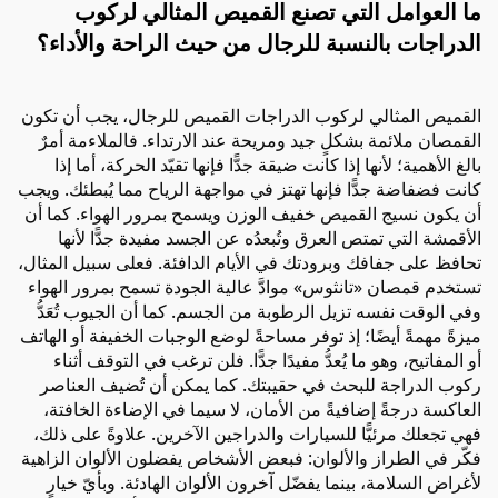
ما العوامل التي تصنع القميص المثالي لركوب
الدراجات بالنسبة للرجال من حيث الراحة والأداء؟
القميص المثالي لركوب الدراجات
القميص
للرجال، يجب أن تكون
القمصان ملائمة بشكلٍ جيد ومريحة عند الارتداء. فالملاءمة أمرٌ
بالغ الأهمية؛ لأنها إذا كانت ضيقة جدًّا فإنها تقيّد الحركة، أما إذا
كانت فضفاضة جدًّا فإنها تهتز في مواجهة الرياح مما يُبطئك. ويجب
أن يكون نسيج القميص خفيف الوزن ويسمح بمرور الهواء. كما أن
الأقمشة التي تمتص العرق وتُبعدُه عن الجسد مفيدة جدًّا لأنها
تحافظ على جفافك وبرودتك في الأيام الدافئة. فعلى سبيل المثال،
تستخدم قمصان «تانثوس» موادَّ عالية الجودة تسمح بمرور الهواء
وفي الوقت نفسه تزيل الرطوبة من الجسم. كما أن الجيوب تُعَدُّ
ميزةً مهمةً أيضًا؛ إذ توفر مساحةً لوضع الوجبات الخفيفة أو الهاتف
أو المفاتيح، وهو ما يُعدُّ مفيدًا جدًّا. فلن ترغب في التوقف أثناء
ركوب الدراجة للبحث في حقيبتك. كما يمكن أن تُضيف العناصر
العاكسة درجةً إضافيةً من الأمان، لا سيما في الإضاءة الخافتة،
فهي تجعلك مرئيًّا للسيارات والدراجين الآخرين. علاوةً على ذلك،
فكّر في الطراز والألوان: فبعض الأشخاص يفضلون الألوان الزاهية
لأغراض السلامة، بينما يفضّل آخرون الألوان الهادئة. وبأيّ خيارٍ