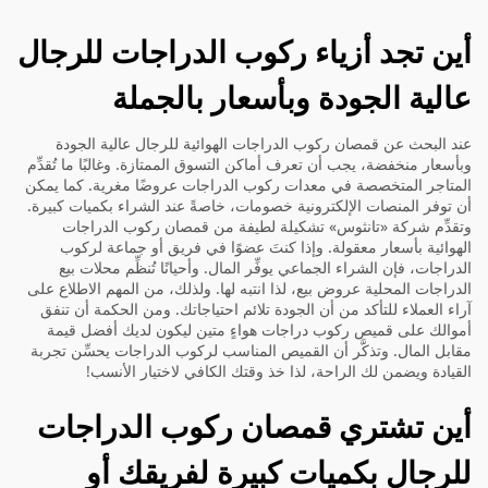
أين تجد أزياء ركوب الدراجات للرجال
عالية الجودة وبأسعار بالجملة
عند البحث عن قمصان ركوب الدراجات الهوائية للرجال عالية الجودة
وبأسعار منخفضة، يجب أن تعرف أماكن التسوق الممتازة. وغالبًا ما تُقدِّم
المتاجر المتخصصة في معدات ركوب الدراجات عروضًا مغرية. كما يمكن
أن توفر المنصات الإلكترونية خصومات، خاصةً عند الشراء بكميات كبيرة.
وتقدِّم شركة «تانثوس» تشكيلة لطيفة من
قمصان ركوب الدراجات
الهوائية
بأسعار معقولة. وإذا كنتَ عضوًا في فريق أو جماعة لركوب
الدراجات، فإن الشراء الجماعي يوفِّر المال. وأحيانًا تُنظِّم محلات بيع
الدراجات المحلية عروض بيع، لذا انتبه لها. ولذلك، من المهم الاطلاع على
آراء العملاء للتأكد من أن الجودة تلائم احتياجاتك. ومن الحكمة أن تنفق
أموالك على قميص ركوب دراجات هواءٍ متين ليكون لديك أفضل قيمة
مقابل المال. وتذكَّر أن القميص المناسب لركوب الدراجات يحسِّن تجربة
القيادة ويضمن لك الراحة، لذا خذ وقتك الكافي لاختيار الأنسب!
أين تشتري قمصان ركوب الدراجات
للرجال بكميات كبيرة لفريقك أو