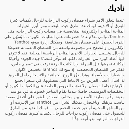
ناديك
عندما يتعلق الأمر بشراء قمصان ركوب الدراجات للرجال بكميات كبيرة
للفِرق أو الأندية، فهناك عدة طرق جيدة للبحث. ومن أبرز الخيارات
المتاحة المتاجر الإلكترونية المتخصصة في معدات ركوب الدراجات، مثل
Tanthos، والتي تقدّم عادةً خصومات على الطلبات الكبيرة، ما يُسهّل على
الفِرق الحصول على قمصان متناسقة. ويمكنك زيارة موقع Tanthos
الإلكتروني والتصفح عبر مجموعة واسعة من القمصان المصممة خصيصًا
للرجال. وتشمل الخيارات الأخرى المتاجر الرياضية المحلية؛ فقد لا تتوفر
فيها أعداد كبيرة من الخيارات، لكنها قد توفّر قمصانًا جيدة الجودة وأحيانًا
إمكانية تجربتها قبل الشراء. وإذا كانت الفِرقة ترغب في تصميم خاص،
ففكر في القمصان المخصصة: إذ تتيح لك Tanthos تخصيص الألوان
والشعارات والأسماء. وهذا يعزّز الروح الجماعية والانسجام داخل الفريق.
لذا اسأل أعضاء الفريق عن الأنماط التي يفضلونها، كي يشعر الجميع
بالارتياح تجاه القمصان. ولا تفوّت العروض الخاصة على الكميات الكبيرة أو
التخفيضات الموسمية، خاصةً عندما تقدّم المتاجر خصومات في مواسم
معينة. وقُم بمقارنة الأسعار بين مختلف المصادر للعثور على أفضل صفقة
تناسب فريقك. وباختصار، يمكنك الشراء من Tanthos عبر الإنترنت أو
من المتاجر المحلية أو عبر خدمة التخصيص — فهناك العديد من الطرق
للحصول على قمصان ركوب دراجات للرجال بكميات كبيرة.
قمصان ركوب
الدراجات الهوائية
تبدو أنيقة جدًّا!