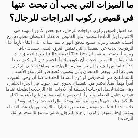
ما الميزات التي يجب أن تبحث عنها
في قميص ركوب الدراجات للرجال؟
عند اختيار قميص ركوب دراجات للرجال، ضع بعض الأمور المهمة في
الاعتبار. أولاً، المادة المصنوع منها القميص. فمعظم القمصان مصنوعة من
أقمشة خفيفة ومرنة تسمح بتدفق الهواء، مما يساعد على البقاء بارداً أثناء
الركوب. ابحث عن القمصان التي تمتص العرق، ليبقى جسدك جافاً
ومريحاً. وتستخدم قمصان Tanthos أقمشة عالية الجودة لتحقيق ذلك.
ثانياً، مقاس القميص. فيجب أن يكون ملائماً للجسم دون أن يكون ضيقاً
جداً. فالمقاس الجيد يقلل من مقاومة الرياح، ما يساعدك على الركوب
بسرعة أكبر. وبعض القمصان يأتي بتصميم فضفاض أكثر، وهو الأنسب
للمتسابقين غير المحترفين أو ذوي النشاط الخفيف. كما أن وجود الجيوب
أمراً مهماً أيضاً. فكثير من القمصان يحتوي على جيوب في الجزء الخلفي،
وهي مثالية لحمل الوجبات الخفيفة أو الأدوات أثناء الرحلات الطويلة عندما
تتوقف لتناول الطعام. وأخيراً، التصميم. فالوظيفة أمرٌ بالغ الأهمية، لكنك
بالتأكيد ترغب في قميص يبدو أنيقاً ويشعُر بالراحة عند ارتدائه. وتقدّم
علامة Tanthos مجموعة واسعة من الخيارات الأنيقة. وباتباع هذه النقاط،
يمكنك إيجاد قميص ركوب دراجات للرجال عملي وممتع للاستخدام أثناء
الرحلات!