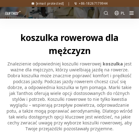
[email protected]
|
+86-18267179944
PL
koszulka rowerowa dla
mężczyzn
Znalezienie odpowiedniej koszulki rowerowej
koszulka
jest
ważne dla mężczyzn, którzy uwielbiają jazdę na rowerze.
Dobra koszulka może znacznie poprawić komfort i prędkość
podczas jazdy. Podczas jazdy rowerem chcesz czuć się
dobrze, a odpowiednia koszulka w tym pomaga. Marki takie
jak Tanthos oferują wiele opcji dostosowanych do różnych
stylów i potrzeb. Koszulki rowerowe to nie tylko kwestia
wyglądu – wspierają przepływ powietrza, odprowadzanie
potu, a także mogą poprawiać aerodynamikę. Dlatego wśród
tak wielu dostępnych opcji kluczowe jest wiedzieć, na jakie
cechy zwracać uwagę przy wyborze koszulki rowerowej, aby
Twoje przejażdżki pozostawały przyjemne.