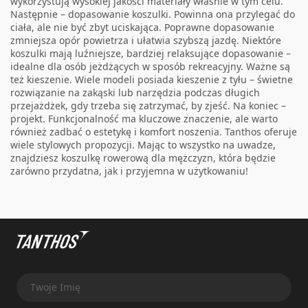
wykorzystują wysokiej jakości materiały właśnie w tym celu.
Następnie – dopasowanie koszulki. Powinna ona przylegać do
ciała, ale nie być zbyt uciskająca. Poprawne dopasowanie
zmniejsza opór powietrza i ułatwia szybszą jazdę. Niektóre
koszulki mają luźniejsze, bardziej relaksujące dopasowanie –
idealne dla osób jeżdżących w sposób rekreacyjny. Ważne są
też kieszenie. Wiele modeli posiada kieszenie z tyłu – świetne
rozwiązanie na zakąski lub narzędzia podczas długich
przejażdżek, gdy trzeba się zatrzymać, by zjeść. Na koniec –
projekt. Funkcjonalność ma kluczowe znaczenie, ale warto
również zadbać o estetykę i komfort noszenia. Tanthos oferuje
wiele stylowych propozycji. Mając to wszystko na uwadze,
znajdziesz koszulkę rowerową dla mężczyzn, która będzie
zarówno przydatna, jak i przyjemna w użytkowaniu!