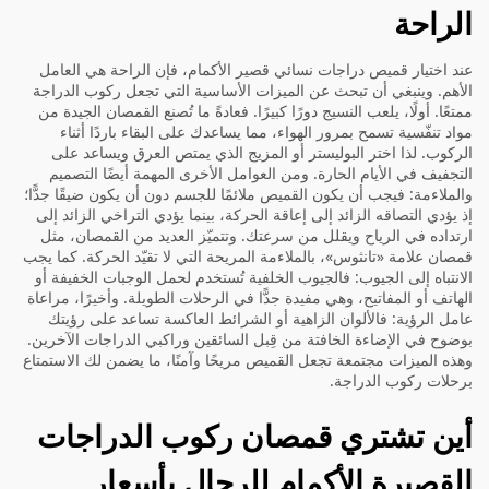
الراحة
عند اختيار قميص دراجات نسائي قصير الأكمام، فإن الراحة هي العامل
الأهم. وينبغي أن تبحث عن الميزات الأساسية التي تجعل ركوب الدراجة
ممتعًا. أولًا، يلعب النسيج دورًا كبيرًا. فعادةً ما تُصنع القمصان الجيدة من
مواد تنفّسية تسمح بمرور الهواء، مما يساعدك على البقاء باردًا أثناء
الركوب. لذا اختر البوليستر أو المزيج الذي يمتص العرق ويساعد على
التجفيف في الأيام الحارة. ومن العوامل الأخرى المهمة أيضًا التصميم
والملاءمة: فيجب أن يكون القميص ملائمًا للجسم دون أن يكون ضيقًا جدًّا؛
إذ يؤدي التصاقه الزائد إلى إعاقة الحركة، بينما يؤدي التراخي الزائد إلى
ارتداده في الرياح ويقلل من سرعتك. وتتميّز العديد من القمصان، مثل
قمصان علامة «تانثوس»، بالملاءمة المريحة التي لا تقيّد الحركة. كما يجب
الانتباه إلى الجيوب: فالجيوب الخلفية تُستخدم لحمل الوجبات الخفيفة أو
الهاتف أو المفاتيح، وهي مفيدة جدًّا في الرحلات الطويلة. وأخيرًا، مراعاة
عامل الرؤية: فالألوان الزاهية أو الشرائط العاكسة تساعد على رؤيتك
بوضوح في الإضاءة الخافتة من قِبل السائقين وراكبي الدراجات الآخرين.
وهذه الميزات مجتمعة تجعل القميص مريحًا وآمنًا، ما يضمن لك الاستمتاع
برحلات ركوب الدراجة.
أين تشتري قمصان ركوب الدراجات
القصيرة الأكمام للرجال بأسعار