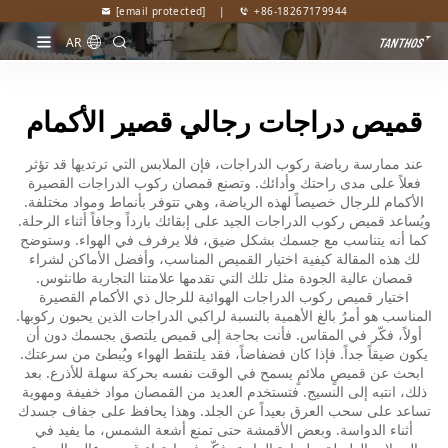
[email protected]
|
+86-18267179944
AR
قميص دراجات رجالي قصير الأكمام
عند ممارسة رياضة ركوب الدراجات، فإن الملابس التي ترتديها قد تؤثر
فعلاً على مدى راحتك وأدائك. وتصنع قمصان ركوب الدراجات القصيرة
الأكمام للرجال خصيصاً لهذه الرياضة، وهي تتوفر بأنماط ومواد مختلفة.
ويُساعد قميص ركوب الدراجات الجيد على إبقائك بارداً وجافاً أثناء الرحلة.
كما أنه يتناسب مع جسمك بشكل ضيق، فلا يرفرف في الهواء. وستوضح
لك هذه المقالة كيفية اختيار القميص المناسب، وأفضل الأماكن لشراء
قمصان عالية الجودة مثل تلك التي تقدمها علامتنا التجارية طانثوس.
اختيار قميص ركوب الدراجات الهوائية للرجال ذي الأكمام القصيرة
المناسب هو أمرٌ بالغ الأهمية بالنسبة لراكبي الدراجات الذين يحبون ركوبها.
أولاً، فكّر في المقاس. فأنت بحاجة إلى قميص يلتصق بجسمك دون أن
يكون ضيقاً جداً. فإذا كان فضفاضاً، فقد يلتقط الهواء ويُبطئ من سرعتك.
ابحث عن قميصٍ ملائمٍ يسمح في الوقت نفسه بحركة سهلة للأذرع. بعد
ذلك، انتبه إلى النسيج. فتستخدم العديد من القمصان مواد خفيفة ومهوية
تساعد على سحب العرق بعيداً عن الجلد. وهذا يحافظ على جفاف جسدك
أثناء الدواسة. وبعض الأقمشة حتى تمنع أشعة الشمس، ما يفيد في