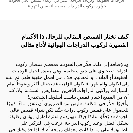
الرحلات الطويلة. ولزيادة الراحة، فكّر في ارتداء قميص عالي الجودة
جوارب ركوب الدراجات
مصمم لتحسين التهوية.
كيف تختار القميص المثالي للرجال ذا الأكمام
القصيرة لركوب الدراجات الهوائية لأداءٍ مثالي
وبالإضافة إلى ذلك، فكّر في الجيوب. فمعظم قمصان ركوب
الدراجات تحتوي على جيوب خلفية. وهي مفيدة لحمل الوجبات
الخفيفة أو الهاتف أو المفاتيح، فلا داعي لحمل حقيبة ظهر! ثم انتبه
إلى الألوان والمظهر. فالألوان الزاهية قد تجعلك أكثر وضوحاً أمام
السيارات وراكبي الدراجات الآخرين، وهذا يعزز السلامة أولاً. كما
أن من الممتع اختيار قميصٍ يناسب أسلوبك الشخصي!
وأخيرًا، فكّر في التكلفة. فليس من الضروري أن تنفق مبلغًا كبيرًا
للحصول على قميص ركوب دراجة جيِّد، لكن شراء قميص عالي
الجودة قد يُحقِّق عائدًا جيدًا. فهو يدوم لفترة أطول ويؤدي وظيفته
بشكل أفضل. وعند ركوب الدراجة، ترغب في التركيز على
الطريق لا على ما إذا كانت معداتك مريحة أم لا. لذا خذ وقتك في