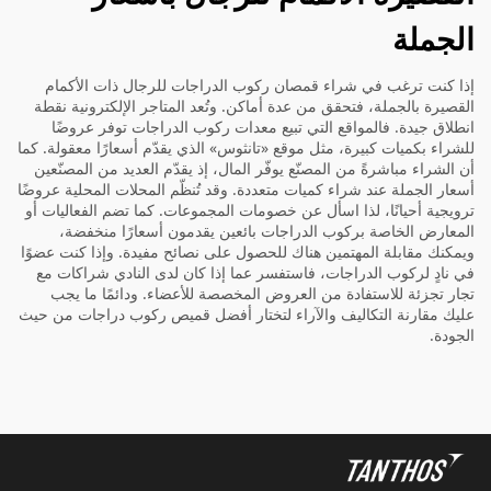
الجملة
إذا كنت ترغب في شراء قمصان ركوب الدراجات للرجال ذات الأكمام
القصيرة بالجملة، فتحقق من عدة أماكن. وتُعد المتاجر الإلكترونية نقطة
انطلاق جيدة. فالمواقع التي تبيع معدات ركوب الدراجات توفر عروضًا
للشراء بكميات كبيرة، مثل موقع «تانثوس» الذي يقدّم أسعارًا معقولة. كما
أن الشراء مباشرةً من المصنّع يوفّر المال، إذ يقدّم العديد من المصنّعين
أسعار الجملة عند شراء كميات متعددة. وقد تُنظّم المحلات المحلية عروضًا
ترويجية أحيانًا، لذا اسأل عن خصومات المجموعات. كما تضم الفعاليات أو
المعارض الخاصة بركوب الدراجات بائعين يقدمون أسعارًا منخفضة،
ويمكنك مقابلة المهتمين هناك للحصول على نصائح مفيدة. وإذا كنت عضوًا
في نادٍ لركوب الدراجات، فاستفسر عما إذا كان لدى النادي شراكات مع
تجار تجزئة للاستفادة من العروض المخصصة للأعضاء. ودائمًا ما يجب
عليك مقارنة التكاليف والآراء لتختار أفضل قميص ركوب دراجات من حيث
الجودة.