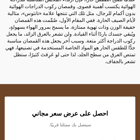
الهوائية يكتسب أهمية قصوى. وقمصان ركوب الدراجات الهوائية
بدون أكمام للرجال، مثل تلك التي تنتجها علامة «تانثوس»، مثالية
لأيام الصيف الحارة. ففي المقام الأول، صُمِّمت هذه القمصان
خفيفة الوزن وذات تهوية ممتازة، ما يسمح بمرور الهواء بسهولةٍ،
ويُبقي جسدك باردًا أثناء القيادة. ولن تشعر بالعرق الزائد، ما يجعل
ركوب الدراجة أكثر متعة. وسبب آخر يجعل هذه القمصان مناسبة
جدًّا للطقس الحار هو المواد الخاصة المستخدمة في تصنيعها، فهي
تمتص العرق من سطح الجلد، لذا حتى لو عَرِقتَ كثيرًا، ستظل
تشعر بالجفاف.
احصل على عرض سعر مجاني
سيتصل بك ممثلنا قريبًا.