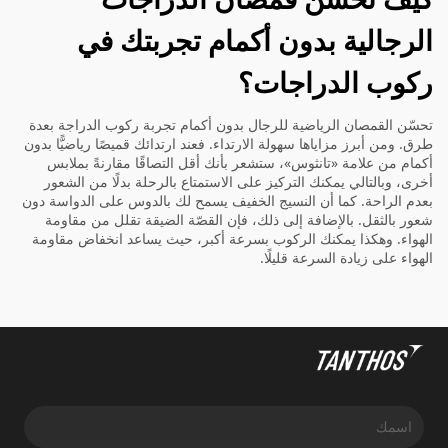
الرجالية بدون أكمام تجربتك في
ركوب الدراجات؟
تحسّن القمصان الرياضية للرجال بدون أكمام تجربة ركوب الدراجة بعدة
طرق. ومن أبرز مزاياها سهولة الارتداء. فعند ارتدائك قميصًا رياضيًّا بدون
أكمام من علامة «تانثوس»، ستشعر بأنك أقل التصاقًا مقارنةً بملابس
أخرى، وبالتالي يمكنك التركيز على الاستمتاع بالرحلة بدلًا من الشعور
بعدم الراحة. كما أن النسيج الخفيف يسمح لك بالدوس على الدواسة دون
شعور بالثقل. بالإضافة إلى ذلك، فإن القصّة الضيقة تقلل من مقاومة
الهواء. وهكذا يمكنك الركوب بسرعة أكبر، حيث يساعد انخفاض مقاومة
الهواء على زيادة السرعة قليلًا.