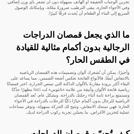
تخزين الوجبات الخفيفة أو الهاتف بسهولة دون أن تشعر بأي وزن إضافي.
وفي الأجواء الحارة، يبقى الترطيب ضرورةً ملحّة، وبإمكانك الوصول
السريع إلى الماء أو الطعام أن يُحدث فرقًا كبيرًا.
ما الذي يجعل قمصان الدراجات
الرجالية بدون أكمام مثالية للقيادة
في الطقس الحار؟
وأخيرًا، يمكن أن تُشعرك ألوان وتصميمات هذه القمصان الرياضية
بالانتعاش أيضًا. فالأنواع الفاتحة تعكس أشعة الشمس، مما يساعد على
البقاء أكثر برودة مقارنةً بالألوان الداكنة التي تمتص الحرارة. اختر قمصانًا
رياضية فاتحة الألوان وأنيقة من علامة «تانثوس» لت luci مظهرًا جذّابًا
وتستمتع براحة تامة أثناء رحلتك بالدراجة. وبشكل عام، تُعد القمصان
الرياضية للرجال بدون أكمام خيارًا ذكيًّا للرحلات بالدراجة في الأجواء
الحارة؛ فهي تمنحك الانتعاش، وتتيح لك الحركة بسهولة، وتوفر مساحات
عملية لتخزين الأغراض، ما يحسّن تجربة ركوب الدراجة لديك.
كيف تُحسّن قمصان الدراجات