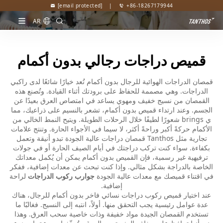
[email protected]
|
+86-18267179944
AR
قميص دراجات رجالي بدون أكمام
قمصان الدراجات الهوائية للرجال بدون أكمام تُعد خيارًا شائعًا لدى راكبي
الدراجات. وهي مصممة للحفاظ على برودتك أثناء القيادة. وتُصنع هذه
القمصان من نسيج خفيف ومهوي يساعد في امتصاص العرق بعيدًا عن
الجسم. وعند ارتداء قميص بدون أكمام، تشعر بالنسيم على ذراعيك، مما
ي brings شعورًا لطيفًا خلال الرحلات الطويلة. ويتيح النمط الخالي من
الأكمام حركةً أكبر وراحةً أكثر، لا سيما في الأجواء الحارة. وتنتج علامات
تجارية مثل Tanthos قمصان دراجات عالية الجودة تبدو أنيقة وتعمل
بكفاءة. سواء كنت تركب دراجتك في أيام الصيف الحارة أو في جولات
ترفيهية غير رسمية، فإن القميص بدون أكمام يمكن أن يُكمل معداتك
الخاصة بالدراجة بشكل مثالي. وإذا كنت تبحث عن معدات إضافية، ففكر
في اقتناء قميصك مع معدات عالية الجودة
جوارب ركوب الدراجات
لراحة
إضافية.
عند اختيار قميص ركوب دراجات نسائي فاخر بدون أكمام للرجال، هناك
عدة عوامل رئيسية يجب التحقق منها. أولاً، انتبه إلى النسيج. فغالبًا ما
تستخدم القمصان الجيدة مواد خفيفة وذات خاصية سحب العرق. وهذا