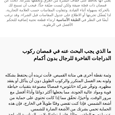
يعني أنها تحافظ على جفاف البشرة من العرق وتُجفّفها بسرعة. ابحث عن
قمصان ذات قصّة ضيقة ولكن ليست ضيّقة جدًّا. فيجب أن تسمح لك
بالحركة بسهولة أثناء القيادة. وتتفاوت المقاسات حسب العلامة التجارية،
لذا يُفضَّل تجربتها أو الاطلاع على جدول المقاسات قبل الشراء. وقد ترغب
أيضًا في النظر في
الطبقة الأساسية
ارتداء قطعة تحتية إضافية للتحكم
الأفضل في الرطوبة.
ما الذي يجب البحث عنه في قمصان ركوب
الدراجات الفاخرة للرجال بدون أكمام
وثمة نقطة أخرى هي متانة القميص. فأنت تريده أن يحتفظ بشكله
ولونه بعد الغسل المتكرر والركوب الطويل دون أن يتآكل أو يفقد
مظهره. وتوفّر شركة «تانثوس» قمصانًا مصنوعة بتقنيات خياطة
قوية ومواد عالية الجودة، مما يجعلها أكثر دوامًا وأداءً أفضل مع
مرور الوقت. وأخيرًا، تحقّق مما إذا كانت تحتوي على حماية من
أشعة الشمس. فإذا كنت تقضي وقتًا طويلاً في الخارج، فإن هذه
الحماية تحمي بشرتك من الأشعة الضارة للشمس.
عندما تصبح الطقس حارًّا، فإن ارتداء الملابس المناسبة للدراجة