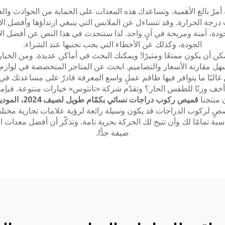
مة أمرٌ بالغ الأهمية. وتساعدك هذه المعدات على الحماية من الحواد
جة الحرارة. وقد تتساءل عن الملابس التي ينبغي ارتداؤها وأفضل ال
لجودة، آمنة ومريحة في آنٍ واحد. لذا سنتحدث في هذا النص عن أفضل ا
الجودة، وكذلك عن الأخطاء التي يجب تجنبها عند الشراء.
أن يكون ممتعًا ومثيرًا! ويمكنك البحث في أماكن عديدة. ومن الخيارات ا
مقارنة الأسعار والتصاميم. ابحث عن المتاجر المتخصصة في لوازم ركو
ن غالبًا ما يتوافر فيها طاقم عملٍ واسع المعرفة قادرٌ على مساعدتك ف
 أم أخف وزنًا للطقس الحار؟ وتقدّم شركة «تانثوس» خيارات متنوعة. 
 منتجنا
قميص ركوب دراجات نسائي بكمّام طويل لصيف 2024، الموديل SSZ238
صصٍ لركوب الدراجات قد يكون وسيلة رائعة لرؤية علامات تجارية مختل
بة تمامًا لك وأن تتيح لك الحركة بحرية تامة. وتذكّر أن أفضل معدات
ضيقة جدًّا.