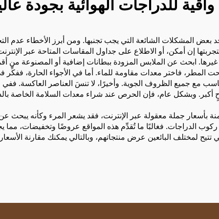
اقية للدراجات الهوائية بجودة عال
د بعض المشكلات الشائعة التي يجب تجنبها. ومن أبرز الأخطاء عدم الت
ًا بتجربتها إن أمكن، أو الاطلاع على جداول المقاسات المتاحة عبر الإنتر
 غيرها. ابحث عن الملابس المزودة ببطانات إضافية أو المصنوعة من أق
المطر، فاختر معدات مقاومة للماء. أما في الأجواء الحارة، ففكِّر ف
ناسب مع جميع الظروف الجوية. وأخيرًا، لا تنسَ العناصر العاكسة. ففي
أكبر. وبشكل عام، فإن الحرص عند شراء معدات السلامة الخاصة بالدراجا
نة بأسعار جملة معقولة عبر الإنترنت، فقد يشعر المرء وكأنه يبحث عن
ركوب الدراجات. فغالبًا ما تُقدِّم هذه المواقع عروضًا وتخفيضات، مما ي
فهي تتيح لمختلف البائعين عرض منتجاتهم، وبالتالي يمكنك مقارنة الأ