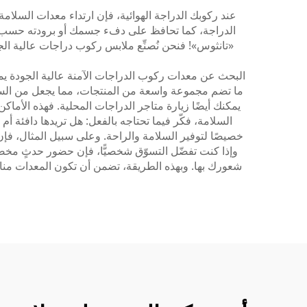
عند ركوبك الدراجة الهوائية، فإن ارتداء معدات السلا
الدراجة، كما تحافظ على دفء جسمك أو برودته حسب در
«تانثوس»! فنحن نُصنِّع ملابس ركوب دراجات عالية ا
البحث عن معدات ركوب الدراجات الآمنة عالية الجودة يمكن 
ما تضم مجموعة واسعة من المنتجات، مما يجعل من السهل 
يمكنك أيضًا زيارة متاجر الدراجات المحلية. فهذه الأماك
السلامة، فكّر فيما تحتاجه بالفعل: هل تريدها دافئة
خصيصًا لتوفير السلامة والراحة. وعلى سبيل المثال، فإن
وإذا كنت تفضّل التسوّق شخصيًّا، فإن حضور حدثٍ مخ
شعورك بها. وبهذه الطريقة، تضمن أن تكون المعدات مناس