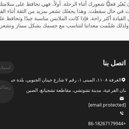
 يُغيّر فعليًّا شعورك أثناء الرحلة. أولاً، فهي تحافظ على سلا
في حال سقطت. وهذا يجعلك تشعر بمزيد من الثقة أثناء القياد
 القيادة أكثر راحة. فإذا كانت الملابس مناسبة جيدًا وتحافظ
ذلك صُمِّمت معداتنا لتتناسب مع جسمك بشكل ممتاز وتشعرك ب
اتصل بنا
الغرفة ١١٠٨، المبنى ١، رقم ٧ شارع جينان الجنوبي، بلدة جي
نان الفرعية، مدينة تشوتشي، مقاطعة تشجيانغ، الصين
[email protected]
+86-18267179944