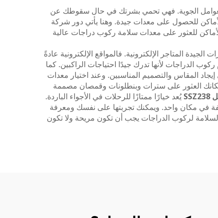
ث والعوامل الجوية. فهي تحمي بشرتك في حال سقوطك عن
أماكن للحصول على معدات جيدة. وهنا يأتي دور شركة
لأماكن للعثور على معدات سلامة ركوب دراجات عالية
لجيدة المتاجر الإلكترونية. فالمواقع الإلكترونية عادةً
ب الدراجات لأنها تدرك جيدًا احتياجات الراكبين. كما
ي إيجاد المقاس والتصميم المناسبين. وعند اختيار معدات
فبإمكانك العثور على سترات وبنطلونات وقمصان مصممة
يُعد خيارًا ممتازًا للرحلات في الأجواء الباردة.
فة في مكان واحد. ويمكنك تجربتها على نفسك ومعرفة
 السلامة لركوب الدراجات يجب أن تكون مريحة ولا تكون