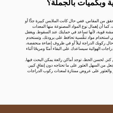
ية وبكميات بالجملة؟
حقق من المقاس. ففي حال كانت الملابس كبيرة جدًّا أو
نت. كما أن إهمال نوع المواد المصنوعة منها المعدات
مشة قوية، لأنها تساعد في حمايتك عند السقوط. ويغفل
ي استخدام مواد تنفُّسية تحافظ على برودتك. وتستخدم
 حال ركوبك الدراجة ليلاً أو في ظروف إضاءة منخفضة،
ت الهوائية سيساعدك على البقاء آمنًا ومريحًا أثناء
 كنز. لحسن الحظ، توجد أماكن رائعة يمكن البحث فيها.
جعل من السهل العثور على ما تحتاجه دون إنفاقٍ كبير.
سعار والعثور على عروض ممتازة لمعدات ركوب الدراجات