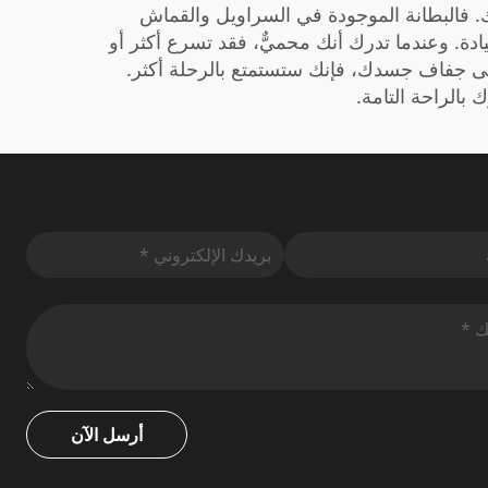
متك. فالبطانة الموجودة في السراويل والقماش
ة. وعندما تدرك أنك محميٌّ، فقد تسرع أكثر أو
 على جفاف جسدك، فإنك ستستمتع بالرحلة أكثر.
الراحة التامة.
أرسل الآن