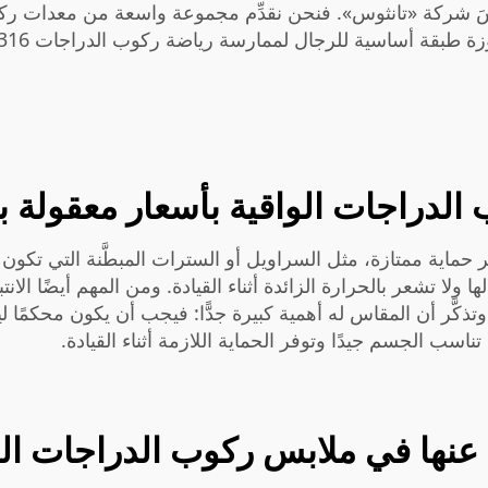
نسَ شركة «تانثوس». فنحن نقدِّم مجموعة واسعة من معدات ركوب
زة طبقة أساسية للرجال لممارسة رياضة ركوب الدراجات 2024SST316
لدراجات الواقية بأسعار معقولة با
 حماية ممتازة، مثل السراويل أو السترات المبطَّنة التي تكون 
ا ولا تشعر بالحرارة الزائدة أثناء القيادة. ومن المهم أيضًا ال
َّر أن المقاس له أهمية كبيرة جدًّا: فيجب أن يكون محكمًا لي
اسب الجسم جيدًا وتوفر الحماية اللازمة أثناء القيادة.
عنها في ملابس ركوب الدراجات الوا