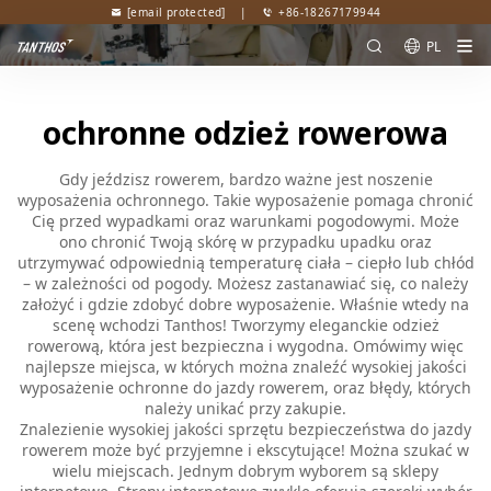
[email protected]
|
+86-18267179944
PL
ochronne odzież rowerowa
Gdy jeździsz rowerem, bardzo ważne jest noszenie
wyposażenia ochronnego. Takie wyposażenie pomaga chronić
Cię przed wypadkami oraz warunkami pogodowymi. Może
ono chronić Twoją skórę w przypadku upadku oraz
utrzymywać odpowiednią temperaturę ciała – ciepło lub chłód
– w zależności od pogody. Możesz zastanawiać się, co należy
założyć i gdzie zdobyć dobre wyposażenie. Właśnie wtedy na
scenę wchodzi Tanthos! Tworzymy eleganckie odzież
rowerową, która jest bezpieczna i wygodna. Omówimy więc
najlepsze miejsca, w których można znaleźć wysokiej jakości
wyposażenie ochronne do jazdy rowerem, oraz błędy, których
należy unikać przy zakupie.
Znalezienie wysokiej jakości sprzętu bezpieczeństwa do jazdy
rowerem może być przyjemne i ekscytujące! Można szukać w
wielu miejscach. Jednym dobrym wyborem są sklepy