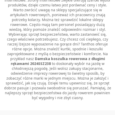
internetowe. Strony internetowe zwykle oferują szeroki wybór
produktów, dzięki czemu łatwo jest porównać ceny i style.
Warto zwrócić uwagę na sklepy specjalizujące się w
artykułach rowerowych, ponieważ ich pracownicy znają
potrzeby kolarzy. Można też sprawdzić lokalne sklepy
rowerowe. Często mają tam personel posiadający dużą
wiedzę, który pomoże znaleźć odpowiedni rozmiar i styl.
Wybierając sprzęt bezpieczeństwa, warto zastanowić się,
czego właściwie potrzebujesz. Czy chcesz coś ciepłego, czy
raczej lżejsze wyposażenie na gorące dni? Tanthos oferuje
różne opcje. Można znaleźć kurtki, spodnie i koszulki
zaprojektowane z myślą o bezpieczeństwie i komforcie. Na
przykład nasz
Damska koszulka rowerowa z długimi
rękawami 2024SSZ238
to doskonały wybór na jazdę w
chłodniejszą pogodę. Jeśli wolisz zakupy stacjonarne,
odwiedzenie imprezy rowerowej to świetny sposób, by
zobaczyć różne marki w jednym miejscu. Można je założyć i
sprawdzić, jak się czują. Dzięki temu upewnisz się, że sprzęt
dobrze pasuje i pozwala swobodnie się poruszać. Pamiętaj, że
najlepszy sprzęt bezpieczeństwa do jazdy rowerem powinien
być wygodny i nie zbyt ciasny.