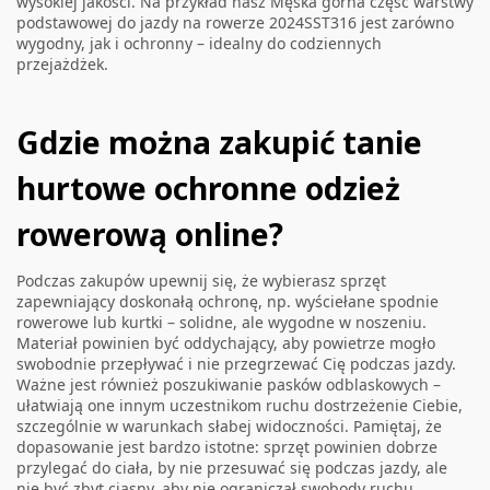
wysokiej jakości. Na przykład nasz
Męska górna część warstwy
podstawowej do jazdy na rowerze 2024SST316
jest zarówno
wygodny, jak i ochronny – idealny do codziennych
przejażdżek.
Gdzie można zakupić tanie
hurtowe ochronne odzież
rowerową online?
Podczas zakupów upewnij się, że wybierasz sprzęt
zapewniający doskonałą ochronę, np. wyściełane spodnie
rowerowe lub kurtki – solidne, ale wygodne w noszeniu.
Materiał powinien być oddychający, aby powietrze mogło
swobodnie przepływać i nie przegrzewać Cię podczas jazdy.
Ważne jest również poszukiwanie pasków odblaskowych –
ułatwiają one innym uczestnikom ruchu dostrzeżenie Ciebie,
szczególnie w warunkach słabej widoczności. Pamiętaj, że
dopasowanie jest bardzo istotne: sprzęt powinien dobrze
przylegać do ciała, by nie przesuwać się podczas jazdy, ale
nie być zbyt ciasny, aby nie ograniczał swobody ruchu.