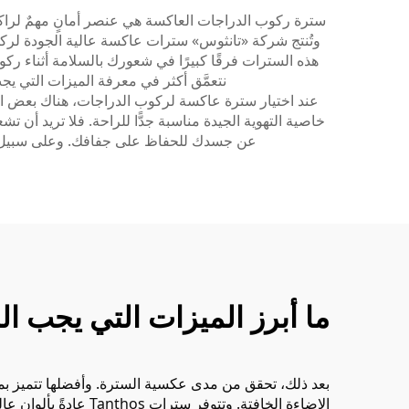
سترة ركوب الدراجات العاكسة هي عنصر أمانٍ مهمٌ لراكبي
وتُنتج شركة «تانثوس» سترات عاكسة عالية الجودة لركو
هذه السترات فرقًا كبيرًا في شعورك بالسلامة أثناء ركوب
نتعمَّق أكثر في معرفة الميزات التي 
عند اختيار سترة عاكسة لركوب الدراجات، هناك بعض الميز
خاصية التهوية الجيدة مناسبة جدًّا للراحة. فلا تريد أن 
عن جسدك للحفاظ على جفافك. وعلى سبيل 
ما أبرز الميزات التي يجب 
بعد ذلك، تحقق من مدى عكسية السترة. وأفضلها تتميز ب
الإضاءة الخافتة. وتت