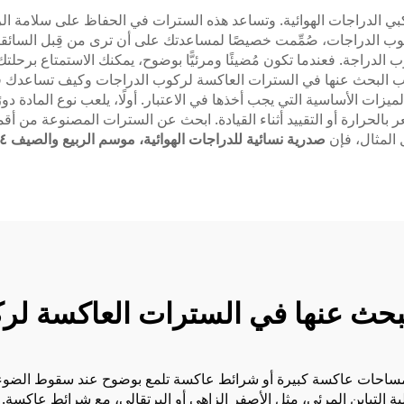
 الدراجات الهوائية. وتساعد هذه السترات في الحفاظ على سلامة الراكب
ب الدراجات، صُمِّمت خصيصًا لمساعدتك على أن ترى من قِبل السائقي
 الدراجة. فعندما تكون مُضيئًا ومرئيًّا بوضوح، يمكنك الاستمتاع برحلتك
يجب البحث عنها في السترات العاكسة لركوب الدراجات وكيف تساعدك ف
ات الأساسية التي يجب أخذها في الاعتبار. أولًا، يلعب نوع المادة دو
تشعر بالحرارة أو التقييد أثناء القيادة. ابحث عن السترات المصنوعة م
المثال، فإن
صدرية نسائية للدراجات الهوائية، موسم الربيع والصيف ٢٠٢٤، الموديل 2024SSZ255
البحث عنها في السترات العاكسة ل
مساحات عاكسة كبيرة أو شرائط عاكسة تلمع بوضوح عند سقوط الضوء عل
وفر سترات Tanthos عادةً بألوان عالية التباين المرئي، مثل الأصفر الزاهي أو البرتقالي، مع 