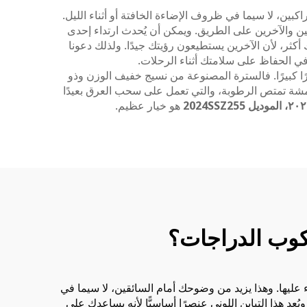
ين، لا سيما في ظروف الإضاءة الخافتة أو أثناء الليل.
ن والآخرين على الطريق. ويمكن أن يُحدث ارتداء إحدى
 أكثر، لأن الآخرين يستطيعون رؤيتك جيدًا. ولذلك دعونا
ي الحفاظ على سلامتك أثناء الرحلات.
رًا كبيرًا. فالسترة المصنوعة من نسيج خفيف الوزن وذو
ن أقمشة تمتص الرطوبة، والتي تعمل على سحب العرق بعيدًا
هو خيار عظيم.
ركوب الدراجات؟
يها. وهذا يزيد من وضوحك أمام السائقين، لا سيما في
شرائط عاكسة. ويُعد هذا التباين اللوني عنصرًا أساسيًّا لأنه يساعدك على