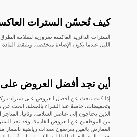
كيف تُحسّن السترات العاكس
السترات الدائرية العاكسة ضرورية لسلامة الطرق.
الليل عندما يكون الإضاءة منخفضة. وتلتقط المادة 
أين تجد أفضل العروض على ا
إذا كنت تبحث عن أفضل العروض على سترات ركوب الد
وتخفيضات، خاصةً عند الشراء بالجملة. ابحث عن مت
الذين يحتاجون إلى عناصر السلامة. وثانياً، المتاج
من الموظفين عن العروض القادمة. وقد تجد السترات
المعارض بائعين يعرضون معدات رياضية بأسعار منخف
خدمة البيع بالجملة للطلبات الكبيرة، ما يوفّر عل