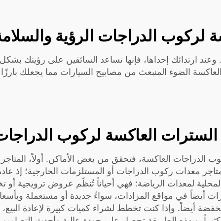
ة لركوب الدراجات الرؤية والسلام
 وعند ارتدائك إحداها، فإنها تساعد السائقين على رؤيتك بشك
العاكسة الضوء المنبعث من مصابيح السيارات مما يجعلك بارزًا 
لسترات العاكسة لركوب الدراجات 
راجات العاكسة، فتحقق من بعض الأماكن. أولاً، المتاجر الإل
اجر معدات ركوب الدراجات أو المستلزمات الخارجية؛ إذ عادةً 
ر المحلية لمعدات الرياضة: فهي أحياناً تُنظّم عروض ترويجية أ
 أيضاً في مواقع المزادات، سواءً جديدة أو مستعملة وبأسعار
ضة أيضاً. وإذا كنت تخطط لشراء كميات كبيرة لإعادة البيع، ف
يك كثيراً. وبهذه الطريقة تحصل على جودة عالية وأحدث التصاميم