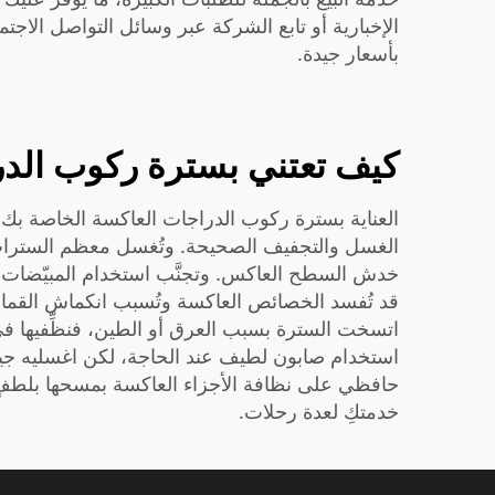
الإخبارية أو تابع الشركة عبر وسائل التواصل الا
بأسعار جيدة.
كيف تعتني بسترة ركوب الدر
العناية بسترة ركوب الدراجات العاكسة الخاصة بك أمر
الغسل والتجفيف الصحيحة. وتُغسل معظم السترات في 
خدش السطح العاكس. وتجنَّب استخدام المبيّضات أو الم
قد تُفسد الخصائص العاكسة وتُسبب انكماش القماش.
اتسخت السترة بسبب العرق أو الطين، فنظِّفيها 
استخدام صابون لطيف عند الحاجة، لكن اغسليه جيداً. 
حافظي على نظافة الأجزاء العاكسة بمسحها بلطفٍ 
خدمتكِ لعدة رحلات.