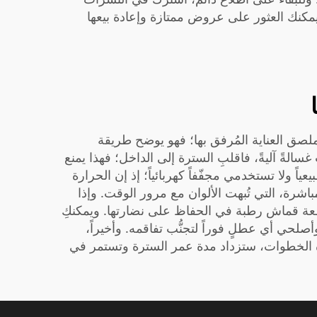
مكنك العثور على عروض ممتازة وإعادة بيعها
 ملصق العناية المُرفق بها؛ فهو يوضح طريقة
لةً آليةً، فاقلبِ السترة إلى الداخل؛ فهذا يمنع
اً ولا تستخدمي مجفّفاً كهربائياً؛ إذ إن الحرارة
شرة، التي تُبهت الألوان مع مرور الوقت. وإذا
عة قماش رطبة في الحفاظ على نضارتها. ويمكنكِ
صلحي أي عطلٍ فوراً لتجنُّب تفاقمه. وأخيراً،
ذه الخطوات، ستزداد مدة عمر السترة وتستمر في