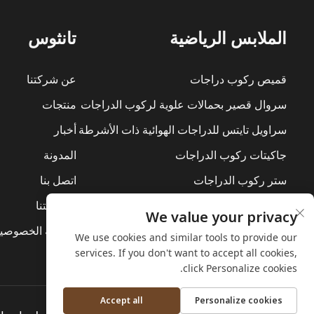
الملابس الرياضية
تانثوس
قميص ركوب دراجات
عن شركتنا
سروال قصير بحمالات علوية لركوب الدراجات
منتجات
سراويل تايتس للدراجات الهوائية ذات الأشرطة
أخبار
جاكيتات ركوب الدراجات
المدونة
ستر ركوب الدراجات
اتصل بنا
بدلات ركوب الدراجات
استدامتنا
We value your privacy
الطبقة الأساسية
سياسة الخصوصي
We use cookies and similar tools to provide our
services. If you don't want to accept all cookies,
click Personalize cookies.
Accept all
Personalize cookies