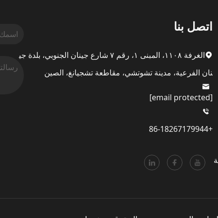
اتصل بنا
الغرفة ١١٠٨، المبنى ١، رقم ٧ شارع جينان الجنوبي، بلدة جي
نان الفرعية، مدينة تشوتشي، مقاطعة تشجيانغ، الصين
[email protected]
+86-18267179944
ة