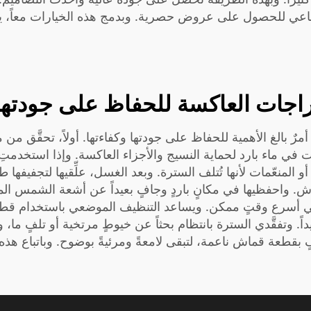
جتماعي للحصول على عروض حصرية. وبدمج هذه الخيارات معاً، ي
اجات العاكسة للحفاظ على جودتها
ٌ بالغ الأهمية للحفاظ على جودتها وكفاءتها. أولاً، تحقَّق من
ماء بارد لحماية النسيج والأجزاء العاكسة. وإذا استخدمتِ غسا
نعّمات لأنها تُتلف السترة. وبعد الغسل، علِّقيها لتجفيفها طبيعي
 واحفظيها في مكانٍ باردٍ وجافٍ بعيداً عن أشعة الشمس المبا
في أسرع وقتٍ ممكن. ويساعد التنظيف الموضعي باستخدام قط
وتفقَّدي السترة بانتظام بحثاً عن خيوطٍ مرتخية أو تلفٍ ما، وأ
بقطعة قماش ناعمة، لتبقى لامعةً ومرئيةً بوضوح. وباتباع ه