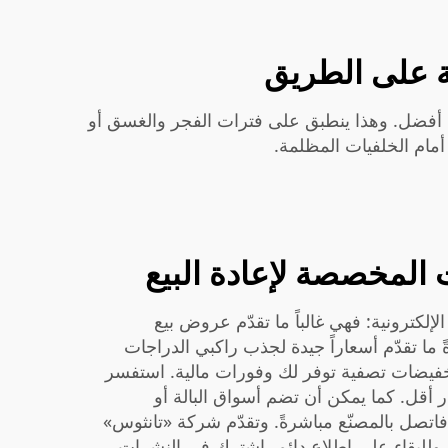
ة على الطريق
ل أفضل. وهذا ينطبق على فترات الفجر والغسق أو
أمام الخلفيات المظلمة.
المخصصة لإعادة البيع
كترونية: فهي غالباً ما تقدّم عروض بيع
ما تقدّم أسعاراً جيدة لجذب راكبي الدراجات
و تخفيضات تصفية توفر لك وفورات مالية. استفسر
 أقل. كما يمكن أن تضم أسواق البالة أو
اتصل بالمصنّع مباشرةً. وتقدّم شركة «تانثوس»
. وللبقاء على اطلاع دائم، اشترك في النشرات