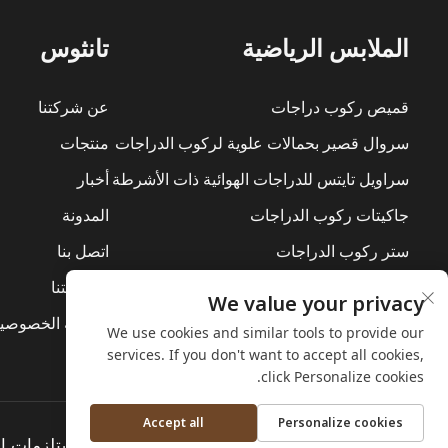
الملابس الرياضية
تانثوس
قميص ركوب دراجات
عن شركتنا
سروال قصير بحمالات علوية لركوب الدراجات
منتجات
سراويل تايتس للدراجات الهوائية ذات الأشرطة
أخبار
جاكيتات ركوب الدراجات
المدونة
ستر ركوب الدراجات
اتصل بنا
بدلات ركوب الدراجات
استدامتنا
We value your privacy
الطبقة الأساسية
سياسة الخصوصي
We use cookies and similar tools to provide our
services. If you don't want to accept all cookies,
click Personalize cookies.
Accept all
Personalize cookies
حقوق الطبع والنشر © شركة تشجيانغ تانثوس لمستلزمات ال