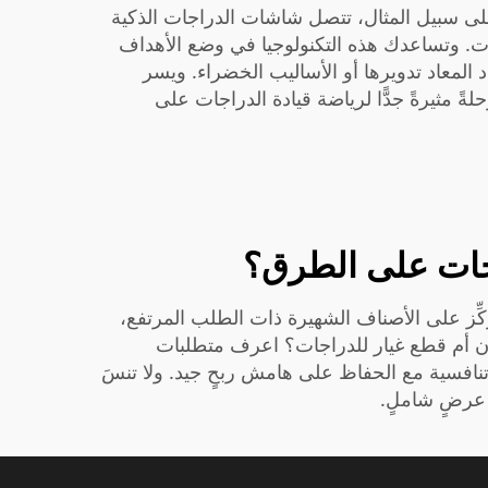
فعلى سبيل المثال، تتصل شاشات الدراجات الذكية
َّدٌ بنظام تحديد المواقع العالمي (GPS) لاختيار أفضل المسارات. وتساعدك هذه التكنولوجيا في وضع الأهداف
د المعاد تدويرها أو الأساليب الخضراء. ويسر
ه المبادرة لحماية كوكب الأرض مع تقديم معدات رائعة. إن عام 2023 يشكِّل مرحلةً مثيرةً جدًّا لرياضة قيادة الدراجات على
اجات على الطرق؟
ركِّز على الأصناف الشهيرة ذات الطلب المرتفع،
ان أم قطع غيار للدراجات؟ اعرف متطلبات
تنافسية مع الحفاظ على هامش ربحٍ جيد. ولا تنسَ
عرضٍ شاملٍ.