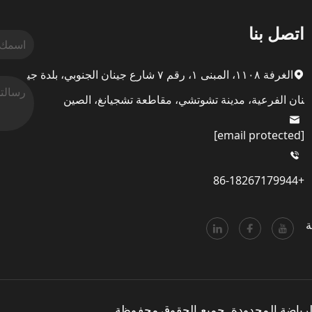
اتصل بنا
الغرفة ١١٠٨، المبنى ١، رقم ٧ شارع جينان الجنوبي، بلدة جي
نان الفرعية، مدينة تشوتشي، مقاطعة تشجيانغ، الصين
[email protected]
+86-18267179944
ة
رياضة المحدودة. جميع الحقوق محفوظة.