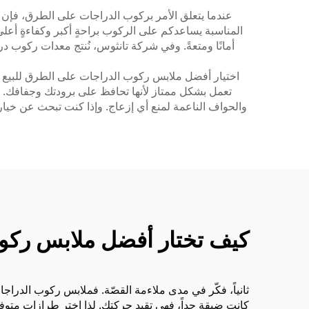
عندما يتعلق الأمر بركوب الدراجات على الطرق، فإن الم
المناسبة يساعدكم على الركوب براحةٍ أكبر وكفاءةٍ أعل
أمانًا ومتعةً. وفي شركة تانثوس، نُنتج معدات ركوب در
اختيار أفضل ملابس ركوب الدراجات على الطرق للبيع بال
تعمل بشكل ممتاز لأنها تحافظ على برودتك وجفافك. وتر
والحواف الناعمة لمنع أي إزعاج. وإذا كنت تبحث عن خيا
كيف تختار أفضل ملابس ركوب
ثانياً، فكّر في مدى ملاءمة القصّة. فملابس ركوب الدراج
كانت ضيقة جداً، فهي تقيد حركتك. لذا اختر طرازات مت