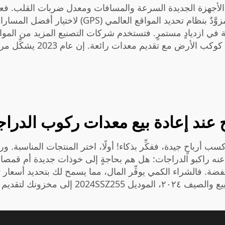
تعقّب الأجهزة الجديدة السرعة والمسافات ومعدل ضربات القلب. 
بالهاتف، وتوفر معلوماتٍ حيّةً عن رحلتك. وبعضها مزو
ئة في ازديادٍ مستمرٍ. فتستخدم شركات التصنيع المزيد من الموا
شركة «تانثوس» الانضمام إلى هذ
 عند إعادة بيع معدات ركوب الدر
 أرباحٍ جيدة، ففكِّر بذكاء! أولًا، اختر المنتجات المناسبة. و
عنه راكبو الدراجات: هل هم بحاجةٍ إلى خوذات جديدة أم قمص
ضة. فالشراء الكمي يوفِّر المال، مما يسمح لك بتحديد أسعار 
موديل 2024SSZ255
إلى مخزونك لتقديم 