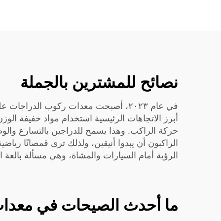
نصائح للمشترين بالجملة
في عام ٢٠٢٣، أصبحت معدات ركوب الدر
أبرز الاتجاهات الرئيسية استخدام مواد خفيفة الوز
حركة الراكب. وهذا يسمح للدراجين بالتسارع والوصول
الراكبون أن يبدوا أنيقين، ولذلك ترى قمصانًا ريا
الرؤية أمام السيارات والمشاة، وهي مسألة بالغة ا
ما أحدث الصيحات في معدات ر