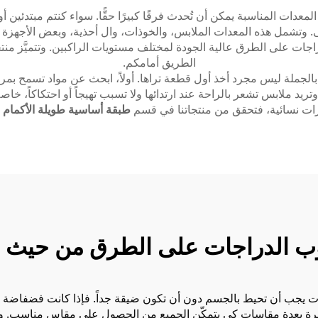
عدات المناسبة يمكن أن تُحدث فرقًا كبيرًا حقًّا. سواء كنتم مبتدئين 
ى. وتشمل هذه المعدات الملابس، والخوذات، وال أحذية، وبعض الأجهزة ا
اجات على الطرق عالية الجودة لمختلف مستويات الراكبين. وتتميَّز منتجا
الطريق أمامكم.
جملة ليس مجرد أخذ أول قطعة تراها. أولاً، ابحث عن مواد تسمح بمرور
يد ملابس تشعر بالراحة عند ارتدائها ولا تسبب تهيجاً أو احتكاكاً، خاص
رات نسائية، فتحقق من منتجاتنا في قسم
طبقة أساسية طويلة الأكمام للنس
 الدراجات على الطرق من حيث الج
ات يجب أن تحيط بالجسم دون أن تكون ضيقة جداً. فإذا كانت فضفاضة أكثر
وفرة بعدة مقاسات كي يتمكّن الجميع من الحصول على مقاس مناسب. وف