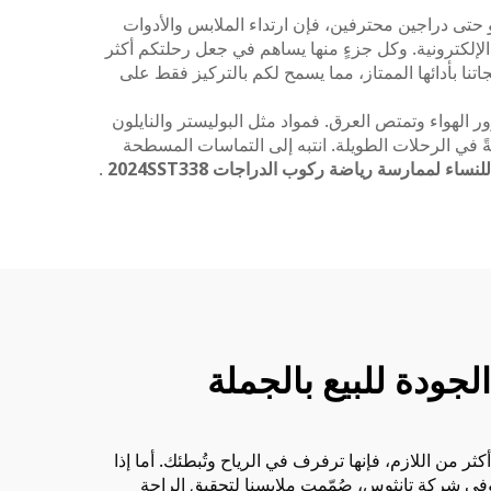
أو حتى دراجين محترفين، فإن ارتداء الملابس والأدوات
لإلكترونية. وكل جزءٍ منها يساهم في جعل رحلتكم أكثر
تنا بأدائها الممتاز، مما يسمح لكم بالتركيز فقط على
 الهواء وتمتص العرق. فمواد مثل البوليستر والنايلون
ةً في الرحلات الطويلة. انتبه إلى التماسات المسطحة
اء لممارسة رياضة ركوب الدراجات 2024SST338
.
ودة للبيع بالجملة
 من اللازم، فإنها ترفرف في الرياح وتُبطئك. أما إذا
ي شركة تانثوس، صُمّمت ملابسنا لتحقيق الراحة