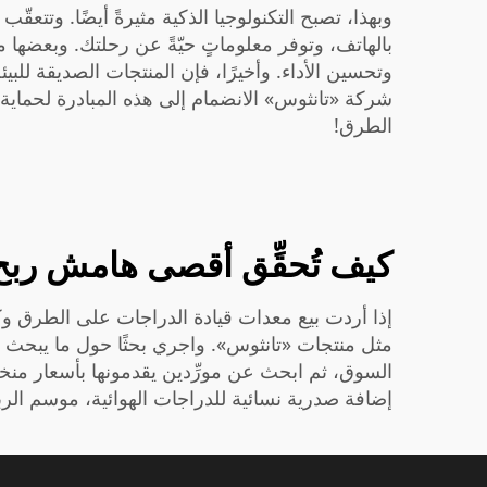
وبهذا، تصبح التكنولوجيا الذكية مثيرةً أيضًا. وت
وتحسين الأداء. وأخيرًا، فإن المنتجات الصديقة للبي
الطرق!
كيف تُحقِّق أقصى هامش ربح
إذا أردت بيع معدات قيادة الدراجات على الطرق وكسب
مثل منتجات «تانثوس». واجري بحثًا حول ما يبحث 
السوق، ثم ابحث عن مورِّدين يقدمونها بأسعار منخف
إضافة
صدرية نسائية للدراجات الهوائية، موسم الربيع والصيف ٢٠٢٤، ال