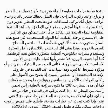
سترة قيادة دراجات مقاومة للماء ضرورية لأنها تحميك من المطر
والرياح. وعند ركوب الدراجة، فإن التبلّل يجعلك تشعر بالبرد وعدم
الراحة. تخيل أنك تركب لمسافات طويلة تحت المطر الغزير دون
ارتداء سترة — فهذا أمرٌ غير ممتع على الإطلاق! وتساعد السترة
المقاومة للماء الجيدة في إبقائك جافًّا، حتى تتمكّن من التركيز
على الاستمتاع برحلة القيادة. أما المواد المستخدمة في صنع هذه
السترات فهي خاصة جدًّا؛ فهي مُصنَّعة لصدّ الماء مع السماح
للعرق بالخروج. وهذا يعني أنك لن تشعر بالالتصاق داخل السترة.
وتستخدم سترات «تانثوس» أقمشة متطوّرة تحقّق هذه الوظيفة.
كما أنها خفيفة الوزن، فلا تشعر بأنها ثقيلة عليك. ومن الأمور
الأساسية الأخرى هي الرؤية. فتأتي العديد من السترات بلونٍ زاهٍ أو
مزوَّدة بشريط عاكس. وهذا يساعدك عند القيادة في ظروف
الإضاءة المنخفضة أو الطقس السيئ. إذ يصبح من الأسهل على
راكبي الدراجات الآخرين والسائقين رؤيتك، مما يضمن سلامتك.
كما أن هذه السترات غالبًا ما تكون مزوَّدة بأغطية رأس تحمي
رأسك من المطر. لذا، إذا كنت ترغب في قيادة دراجتك براحة
وأمان، فإن امتلاك سترة مقاومة للماء للدراجات هو أمرٌ لا غنى
عنه! وإذا كنت تبحث عن خيارات متاحة، فاطّلع على
قميص ركوب
دراجات نسائي بكمّام طويل لصيف 2024، الموديل SSXX283