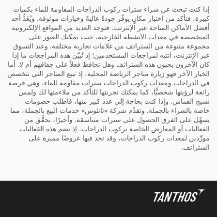
إذا كنت تبحث عن شراء سترات ركوب الدراجات المقاومة للماء بكميات
كبيرة، فتأكد من اختيار مكانٍ يوفّر جودةً عاليةً وخيارات موثوقة. ويُعَدُّ أحد
أفضل الأماكن المتاحة عبر الإنترنت. فتوجد العديد من المواقع الإلكترونية
المتخصصة في معدات الأنشطة الخارجية، حيث يمكنك العثور على
مجموعة متنوعة من الستراتف من علامات تجارية مختلفة. وعند التسوق
عبر الإنترنت، انتبه لمراجعات المستخدمين؛ إذ تُبيّن هذه المراجعات ما إذا
كان الآخرون يحبون هذه الستراتف وهل تحافظ فعلاً على جفافهم أم لا. أما
الخيار الآخر فهو زيارة متاجر الرياضة المحلية، إذ تبيع المتاجر التي تتخصص
في الدراجات ومعدات ركوب الدراجات سترات مقاومة للماء، وهي فرصة
رائعة لرؤيتها شخصيًّا، كما يمكنك تجربتها للتأكد من ملاءمتها لك ولمس
نسيج القماش. وإذا كنت بحاجة إلى عدد كبير منها، فاطلب خصومات
خاصة بالشراء بالجملة. وتقدِّم شركة «تانثوس» خدمات البيع بالجملة، مما
يسهِّل على الفرق الحصول على سترات متناسقة. وأخيرًا، تحقَّق من
الفعاليات أو المعارض الخاصة بركوب الدراجات، إذ تضم هذه الفعاليات
مورِّدين لمعدات ركوب الدراجات، وقد تجد فيها عروضًا مميزة على
الستراتف.