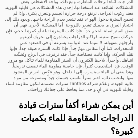
الدراجات أثناء الرحلات الماطرة. ومع ذلك، يواجه الأشخاص بعض
المشكلات الشائعة عند استخدامها. إحدى هذه المشكلات هي قابلية التهوية.
فعند ركوب الدراجة، ترتفع درجة حرارة الجسم وتتعرق بكثرة. وإذا لم
تسمح السترة بدخول الهواء، فقد تشعر بعدم الراحة داخلها. ويعود ذلك إلى
احتجاز العرق ما يجعلك تشعر باللزوجة. أما المشكلة الأخرى فهي أن
بعض الستر ثقيلة الحجم جداً. فإذا كانت السترة ثقيلة أو كبيرة الحجم، فإن
حركتك تصبح صعبة. فراكبو الدراجات يحتاجون إلى تحريك أذرعهم
وأرجلهم بسهولة، لا سيما عند الدواسة بسرعة أو في الصعود على
المنحدرات. كما أن المقاس مهمٌ جداً. فإذا كانت السترة ضيقة جداً، فإنها
تقيّد الحركة، وإذا كانت فضفاضة جداً، فقد ترفرف في الرياح وتُشتِّت
انتباهك. وأخيراً، يلاحظ الكثيرون أن الستر المقاومة للماء تتآكل مع مرور
الوقت. فإذا استُخدمت كثيراً، فإن خاصية مقاومة الماء تضعف تدريجياً.
وهذا يعني أن الماء سيتسرب إلى الداخل، وهو عكس الغرض المنشود
منها! ولتجنب ذلك، اختر ستراً تناسب جسمك جيداً ومصنوعة من مواد
عالية الجودة. وتقدّم شركة Tanthos سترات مصممة لتكون مقاومة للماء
وقابلة للتهوية في آنٍ واحد، مما يحافظ على جفافك وراحتك.
أين يمكن شراء أكفأ سترات قيادة
الدراجات المقاومة للماء بكميات
كبيرة؟