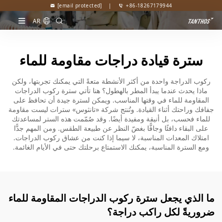
[email protected]
|
+86-18267179944
AR
سترة قيادة دراجات مقاومة للماء
ركوب الدراجة واحدة من أكثر الأنشطة متعةً التي يمكنك تجربتها، ولكن
ماذا يحدث عندما يبدأ المطر بالهطول؟ هنا تأتي سترة ركوب الدراجات
المقاومة للماء في وقتها المناسب. ويمكن لسترة جيدة أن تحافظ على
جفافك وراحتك أثناء القيادة. وتُنتج شركة «تانثوس» سترات ليست مقاومة
للماء فحسب، بل أنيقة ومفيدة أيضًا. وقد صُمّمت هذه الستر لمساعدتك
على البقاء دافئًا وجافًّا بغضّ النظر عن طبيعة الطقس. ومن المهم جدًّا
امتلاك المعدات المناسبة، لا سيما إذا كنت من عشاق ركوب الدراجات.
ومع السترة المناسبة، يمكنك الاستمتاع برحلتك حتى في الأيام الغائمة.
ما الذي يجعل سترة ركوب الدراجات المقاومة للماء
ضروريةً لكل راكب دراجة؟