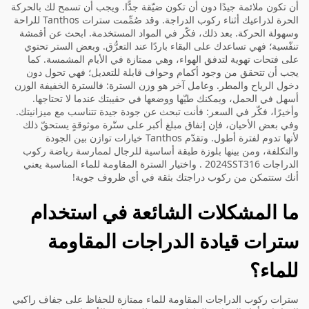
أن تكون ملائمة جيدًا دون أن تكون ضيّقة جدًّا. ويجب أن تسمح لك بالحركة
الحرة لذراعيك أثناء ركوب الدراجة. وقد صُمِّمت سترات Tanthos للراحة
وسهولة الحركة. بعد ذلك، فكّر في المواد المستخدمة. ابحث عن أقمشة
تنفّسية؛ فهي تساعدك على البقاء باردًا عند التعرُّق. وبعض الستر تحتوي
على فتحات تهوية لتدفق الهواء، وهي ممتازة في الأيام المشمسة. كما
يجب أن تتحقق من وجود أكمام وحواف قابلة للتعديل؛ فهي تحول دون
دخول الرياح والمطر. وعامل آخر هو وزن السترة: فالسترة الخفيفة الوزن
أسهل في الحمل، ويمكنك طيّها ووضعها في حقيبتك عندما لا تحتاجها.
وأخيرًا، فكّر في السعر: فأنت تبحث عن جودة جيدة تتناسب مع ميزانيتك.
وفي بعض الأحيان، فإن إنفاق مبلغ أكبر على ستّرة موثوقةٍ يستحقّ ذلك
لأنها تدوم لفترة أطول. وتقدّم Tanthos خيارات توازن بين الجودة
والتكلفة، ومن بينها
بلوزة طبقة أساسية للرجال لممارسة رياضة ركوب
الدراجات 2024SST316
. واختيار السترة المقاومة للماء المناسبة يعني
أنك ستتمكن من ركوب دراجتك بثقة في أي ظروف جوية!
ما المشكلات الشائعة في استخدام
سترات قيادة الدراجات المقاومة
للماء؟
سترات ركوب الدراجات المقاومة للماء ممتازة للحفاظ على جفاف راكبي